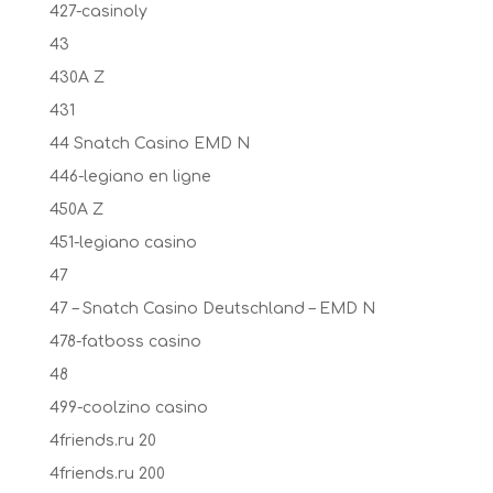
427-casinoly
43
430A Z
431
44 Snatch Casino EMD N
446-legiano en ligne
450A Z
451-legiano casino
47
47 – Snatch Casino Deutschland – EMD N
478-fatboss casino
48
499-coolzino casino
4friends.ru 20
4friends.ru 200