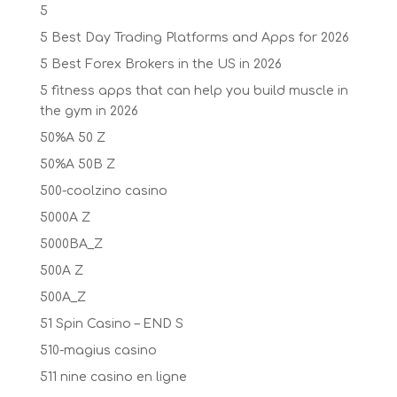
5
5 Best Day Trading Platforms and Apps for 2026
5 Best Forex Brokers in the US in 2026
5 fitness apps that can help you build muscle in
the gym in 2026
50%A 50 Z
50%A 50B Z
500-coolzino casino
5000A Z
5000BA_Z
500A Z
500A_Z
51 Spin Casino – END S
510-magius casino
511 nine casino en ligne