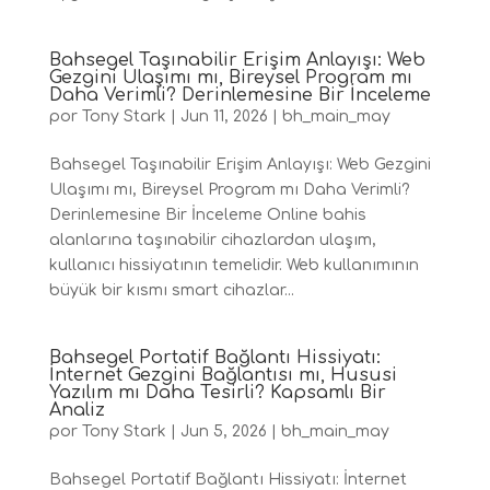
Bahsegel Taşınabilir Erişim Anlayışı: Web
Gezgini Ulaşımı mı, Bireysel Program mı
Daha Verimli? Derinlemesine Bir İnceleme
por
Tony Stark
|
Jun 11, 2026
|
bh_main_may
Bahsegel Taşınabilir Erişim Anlayışı: Web Gezgini
Ulaşımı mı, Bireysel Program mı Daha Verimli?
Derinlemesine Bir İnceleme Online bahis
alanlarına taşınabilir cihazlardan ulaşım,
kullanıcı hissiyatının temelidir. Web kullanımının
büyük bir kısmı smart cihazlar...
Bahsegel Portatif Bağlantı Hissiyatı:
İnternet Gezgini Bağlantısı mı, Hususi
Yazılım mı Daha Tesirli? Kapsamlı Bir
Analiz
por
Tony Stark
|
Jun 5, 2026
|
bh_main_may
Bahsegel Portatif Bağlantı Hissiyatı: İnternet