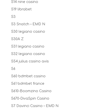
514 nine casino
519 librabet
53
53 Snatch – EMD N
530 legiano casino
530A Z
531 legiano casino
532 legiano casino
554 julius casino avis
56
560 bdmbet casino
561 bdmbet france
5610-Boomzino Casino
5670-DivaSpin Casino
57 Davinci Casino – EMD N