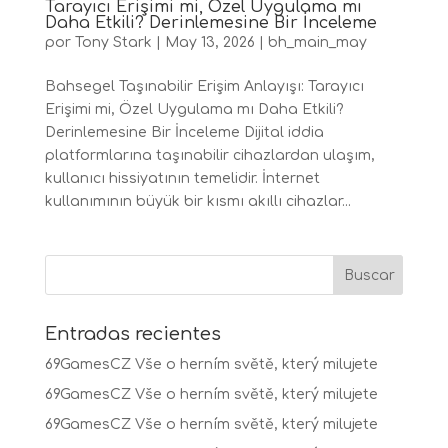
Tarayıcı Erişimi mi, Özel Uygulama mı
Daha Etkili? Derinlemesine Bir İnceleme
por
Tony Stark
|
May 13, 2026
|
bh_main_may
Bahsegel Taşınabilir Erişim Anlayışı: Tarayıcı
Erişimi mi, Özel Uygulama mı Daha Etkili?
Derinlemesine Bir İnceleme Dijital iddia
platformlarına taşınabilir cihazlardan ulaşım,
kullanıcı hissiyatının temelidir. İnternet
kullanımının büyük bir kısmı akıllı cihazlar...
Entradas recientes
69GamesCZ Vše o herním světě, který milujete
69GamesCZ Vše o herním světě, který milujete
69GamesCZ Vše o herním světě, který milujete