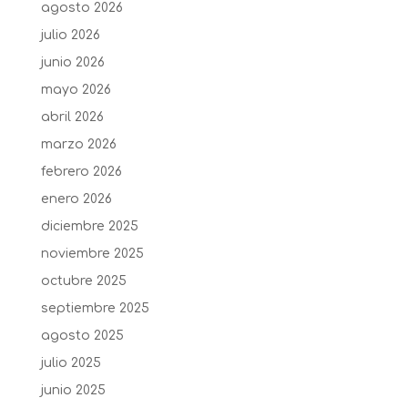
agosto 2026
julio 2026
junio 2026
mayo 2026
abril 2026
marzo 2026
febrero 2026
enero 2026
diciembre 2025
noviembre 2025
octubre 2025
septiembre 2025
agosto 2025
julio 2025
junio 2025