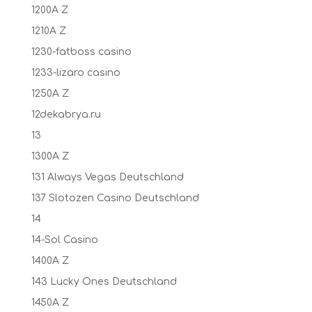
1200A Z
1210A Z
1230-fatboss casino
1233-lizaro casino
1250A Z
12dekabrya.ru
13
1300A Z
131 Always Vegas Deutschland
137 Slotozen Casino Deutschland
14
14-Sol Casino
1400A Z
143 Lucky Ones Deutschland
1450A Z