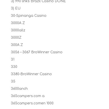
3) 990 links Brazil Casino DONE
3) EU
30-Spinanga Casino
3000A Z
3000allz
3000Z
300A Z
3056 – 3067 BroWinner Casino
31
330
3380-BroWinner Casino
35
3600anch
365campers.com a
365campers.comen 1000