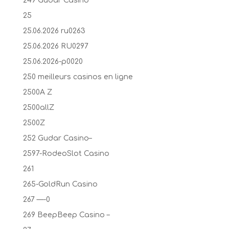
249 Gudar Casino
25
25.06.2026 ru0263
25.06.2026 RU0297
25.06.2026-p0020
250 meilleurs casinos en ligne
2500A Z
2500allZ
2500Z
252 Gudar Casino–
2597-RodeoSlot Casino
261
265-GoldRun Casino
267 —-0
269 BeepBeep Casino –