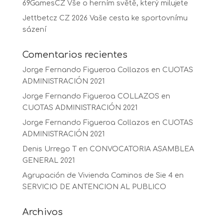
69GamesCZ Vše o herním světě, který milujete
Jettbetcz CZ 2026 Vaše cesta ke sportovnímu
sázení
Comentarios recientes
Jorge Fernando Figueroa Collazos
en
CUOTAS
ADMINISTRACIÓN 2021
Jorge Fernando Figueroa COLLAZOS
en
CUOTAS ADMINISTRACIÓN 2021
Jorge Fernando Figueroa Collazos
en
CUOTAS
ADMINISTRACIÓN 2021
Denis Urrego T
en
CONVOCATORIA ASAMBLEA
GENERAL 2021
Agrupación de Vivienda Caminos de Sie 4
en
SERVICIO DE ANTENCION AL PUBLICO
Archivos