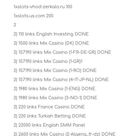
1xslots-vhod-zerkalo.ru 100
1xslots.us.com 200
2
2) 110 links English Investing DONE
2) 1500 links Mix Casino (DK) DONE
2) 157190 links Mix Casino (1-FR-DE-GR) DONE
2) 157190 links Mix Casino (1-GR)1
2) 157190 links Mix Casino (1-RO) DONE
2) 157190 links Mix Casino (4-IT-JP-NL) DONE
2) 1980 links Mix Casino (1-ENG) DONE
2) 1980 links Mix Casino (3-NO-1) DONE
2) 220 links France Casino DONE
2) 220 links Turkish Betting DONE
2) 22000 links English SMM Panel
2) 2600 links Mix Casino (2-Algeria_fr-dz) DONE