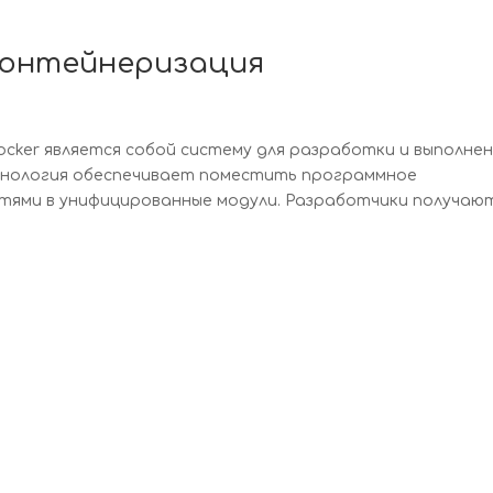
контейнеризация
cker является собой систему для разработки и выполне
ехнология обеспечивает поместить программное
тями в унифицированные модули. Разработчики получают.