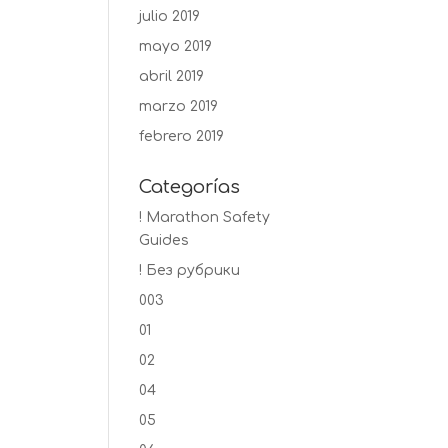
julio 2019
mayo 2019
abril 2019
marzo 2019
febrero 2019
Categorías
! Marathon Safety
Guides
! Без рубрики
003
01
02
04
05