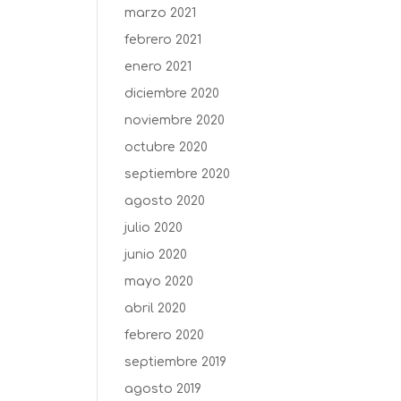
marzo 2021
febrero 2021
enero 2021
diciembre 2020
noviembre 2020
octubre 2020
septiembre 2020
agosto 2020
julio 2020
junio 2020
mayo 2020
abril 2020
febrero 2020
septiembre 2019
agosto 2019