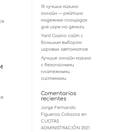
10 лучших казино
онлайн — рейтинг
надежных площадок
ся
для игры на деньги
Yard Casino сайт с
большим выбором
игровых автоматов
Лучшие онлайн казино
м
с безопасными
платежными
системами
Comentarios
ся
recientes
Jorge Fernando
.
Figueroa Collazos
en
CUOTAS
ADMINISTRACIÓN 2021