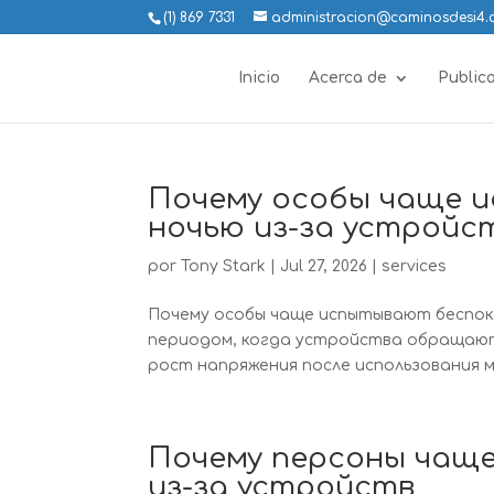
(1) 869 7331
administracion@caminosdesi4
Inicio
Acerca de
Public
Почему особы чаще 
ночью из-за устройс
por
Tony Stark
|
Jul 27, 2026
|
services
Почему особы чаще испытывают беспок
периодом, когда устройства обращают
рост напряжения после использования м
Почему персоны чащ
из-за устройств