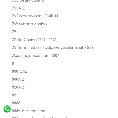
750 betify casino
750A Z
76 FortuneJack – EMD N
769 rabona casino
79
7Gold Casino 1209 – 1217
7k-bonus-club-ekskljuzivnye.clients.site 509
7kcasinojam.co.com 4004
8
800_bAz
800A Z
820A Z
83
8883
888starz-com.com