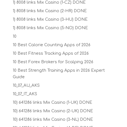
1) 8008 links Mix Casino (1-CZ) DONE
1) 8008 links Mix Casino (2-HR) DONE
1) 8008 links Mix Casino (3-HU) DONE
1) 8008 links Mix Casino (5-NO) DONE
10
10 Best Calorie Counting Apps of 2026
10 Best Fitness Tracking Apps of 2026
10 Best Forex Brokers for Scalping 2026
10 Best Strength Training Apps in 2026 Expert
Guide
10_07_AU_AKS
10_07_IT_AKS
10) 641286 links Mix Casino (1-UK) DONE
10) 641286 links Mix Casino (2-UK) DONE
10) 641286 links Mix Casino (3-NL) DONE