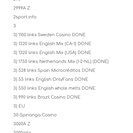
2999A Z
2sport.info
3
3) 1100 links Sweden Casino DONE
3) 1320 links English Mix (CA-1) DONE
3) 1320 links English Mix (USA) DONE
3) 1750 links Netherlands Mix (1-2-NL) (DONE)
3) 528 links Spain Microcréditos DONE
3) 55 links English OnlyFans DONE
3) 550 links English whole melts DONE
3) 990 links Brazil Casino DONE
3) EU
30-Spinanga Casino
3000A Z
3000allz