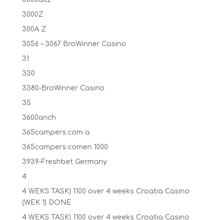
3000Z
300A Z
3056 – 3067 BroWinner Casino
31
330
3380-BroWinner Casino
35
3600anch
365campers.com a
365campers.comen 1000
3939-Freshbet Germany
4
4 WEKS TASK) 1100 over 4 weeks Croatia Casino
(WEK 1) DONE
4 WEKS TASK) 1100 over 4 weeks Croatia Casino