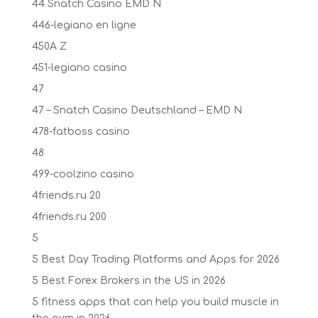
44 Snatch Casino EMD N
446-legiano en ligne
450A Z
451-legiano casino
47
47 – Snatch Casino Deutschland – EMD N
478-fatboss casino
48
499-coolzino casino
4friends.ru 20
4friends.ru 200
5
5 Best Day Trading Platforms and Apps for 2026
5 Best Forex Brokers in the US in 2026
5 fitness apps that can help you build muscle in