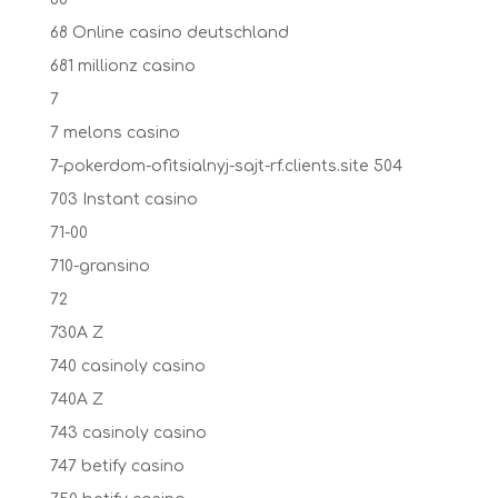
68 Online casino deutschland
681 millionz casino
7
7 melons casino
7-pokerdom-ofitsialnyj-sajt-rf.clients.site 504
703 Instant casino
71-00
710-gransino
72
730A Z
740 casinoly casino
740A Z
743 casinoly casino
747 betify casino