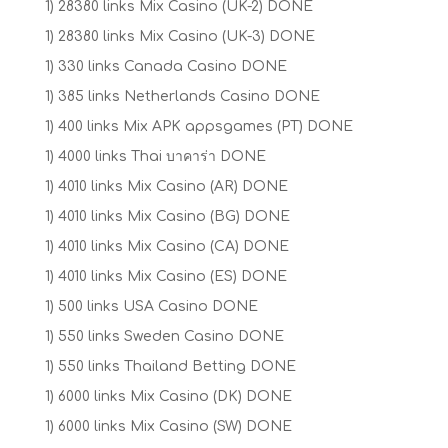
1) 28380 links Mix Casino (UK-2) DONE
1) 28380 links Mix Casino (UK-3) DONE
1) 330 links Canada Casino DONE
1) 385 links Netherlands Casino DONE
1) 400 links Mix APK appsgames (PT) DONE
1) 4000 links Thai บาคาร่า DONE
1) 4010 links Mix Casino (AR) DONE
1) 4010 links Mix Casino (BG) DONE
1) 4010 links Mix Casino (CA) DONE
1) 4010 links Mix Casino (ES) DONE
1) 500 links USA Casino DONE
1) 550 links Sweden Casino DONE
1) 550 links Thailand Betting DONE
1) 6000 links Mix Casino (DK) DONE
1) 6000 links Mix Casino (SW) DONE