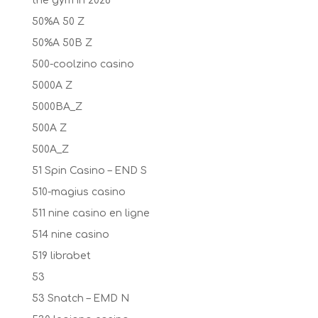
the gym in 2026
50%A 50 Z
50%A 50B Z
500-coolzino casino
5000A Z
5000BA_Z
500A Z
500A_Z
51 Spin Casino – END S
510-magius casino
511 nine casino en ligne
514 nine casino
519 librabet
53
53 Snatch – EMD N