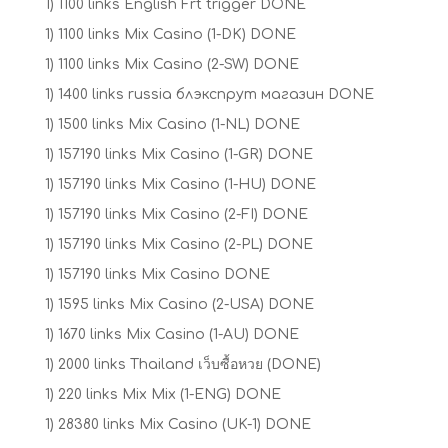
1) 1100 links English Frt trigger DONE
1) 1100 links Mix Casino (1-DK) DONE
1) 1100 links Mix Casino (2-SW) DONE
1) 1400 links russia блэкспрут магазин DONE
1) 1500 links Mix Casino (1-NL) DONE
1) 157190 links Mix Casino (1-GR) DONE
1) 157190 links Mix Casino (1-HU) DONE
1) 157190 links Mix Casino (2-FI) DONE
1) 157190 links Mix Casino (2-PL) DONE
1) 157190 links Mix Casino DONE
1) 1595 links Mix Casino (2-USA) DONE
1) 1670 links Mix Casino (1-AU) DONE
1) 2000 links Thailand เว็บซื้อหวย (DONE)
1) 220 links Mix Mix (1-ENG) DONE
1) 28380 links Mix Casino (UK-1) DONE