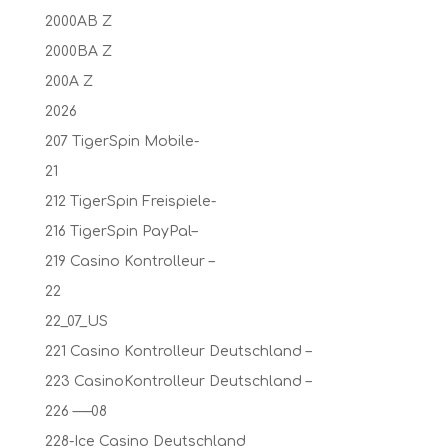
2000AB Z
2000BA Z
200A Z
2026
207 TigerSpin Mobile-
21
212 TigerSpin Freispiele-
216 TigerSpin PayPal–
219 Casino Kontrolleur –
22
22_07_US
221 Casino Kontrolleur Deutschland –
223 CasinoKontrolleur Deutschland –
226 —–08
228-Ice Casino Deutschland