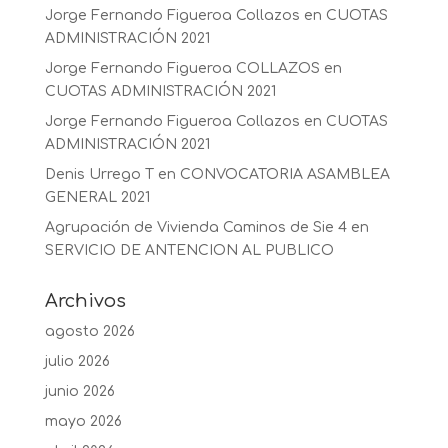
Jorge Fernando Figueroa Collazos
en
CUOTAS
ADMINISTRACIÓN 2021
Jorge Fernando Figueroa COLLAZOS
en
CUOTAS ADMINISTRACIÓN 2021
Jorge Fernando Figueroa Collazos
en
CUOTAS
ADMINISTRACIÓN 2021
Denis Urrego T
en
CONVOCATORIA ASAMBLEA
GENERAL 2021
Agrupación de Vivienda Caminos de Sie 4
en
SERVICIO DE ANTENCION AL PUBLICO
Archivos
agosto 2026
julio 2026
junio 2026
mayo 2026