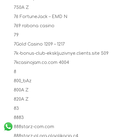
750A Z
76 FortuneJack – EMD N
769 rabona casino
79
7Gold Casino 1209 – 1217
7k-bonus-club-ekskljuzivnye.clients.site 509
7kcasinojam.co.com 4004
8
800_bAz
800A Z
820A Z
83
8883
888starz-com.com
888starz-pl.org.plaplikacja c4