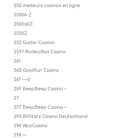
250 meilleurs casinos en ligne
2500A Z
2500allZ
2500Z
252 Gudar Casino–
2597-RodeoSlot Casino
261
265-GoldRun Casino
267 —-0
269 BeepBeep Casino –
27
277 BeepBeep Casino –
293 BitStarz Casino Deutschland
294 WooCasino
298 —