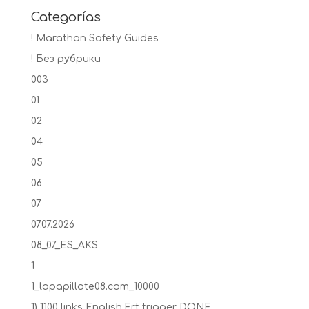
Categorías
! Marathon Safety Guides
! Без рубрики
003
01
02
04
05
06
07
07.07.2026
08_07_ES_AKS
1
1_lapapillote08.com_10000
1) 1100 links English Frt trigger DONE