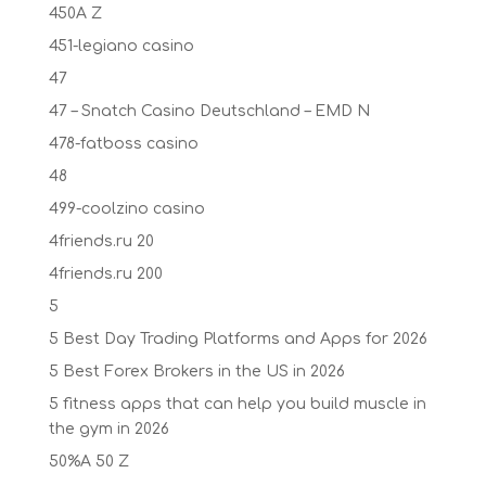
450A Z
451-legiano casino
47
47 – Snatch Casino Deutschland – EMD N
478-fatboss casino
48
499-coolzino casino
4friends.ru 20
4friends.ru 200
5
5 Best Day Trading Platforms and Apps for 2026
5 Best Forex Brokers in the US in 2026
5 fitness apps that can help you build muscle in
the gym in 2026
50%A 50 Z