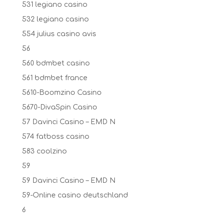
531 legiano casino
532 legiano casino
554 julius casino avis
56
560 bdmbet casino
561 bdmbet france
5610-Boomzino Casino
5670-DivaSpin Casino
57 Davinci Casino – EMD N
574 fatboss casino
583 coolzino
59
59 Davinci Casino – EMD N
59-Online casino deutschland
6