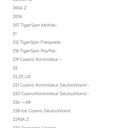
200A Z
2026
207 TigerSpin Mobile-
21
212 TigerSpin Freispiele-
216 TigerSpin PayPal–
219 Casino Kontrolleur –
22
22_07_US
221 Casino Kontrolleur Deutschland –
223 CasinoKontrolleur Deutschland –
226 —–08
228-Ice Casino Deutschland
2290A Z