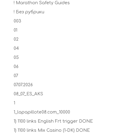
! Marathon Safety Guides
! Без рубрики
003
01
02
04
05
06
07
07.07.2026
08_07_ES_AKS
1
1_lapapillote08.com_10000
1) 1100 links English Frt trigger DONE
1) 1100 links Mix Casino (1-DK) DONE