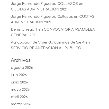
Jorge Fernando Figueroa COLLAZOS
en
CUOTAS ADMINISTRACIÓN 2021
Jorge Fernando Figueroa Collazos
en
CUOTAS
ADMINISTRACIÓN 2021
Denis Urrego T
en
CONVOCATORIA ASAMBLEA
GENERAL 2021
Agrupación de Vivienda Caminos de Sie 4
en
SERVICIO DE ANTENCION AL PUBLICO
Archivos
agosto 2026
julio 2026
junio 2026
mayo 2026
abril 2026
marzo 2026