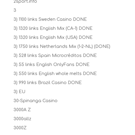
2sport.info
3
3) 1100 links Sweden Casino DONE
3) 1320 links English Mix (CA-1) DONE
3) 1320 links English Mix (USA) DONE
3) 1750 links Netherlands Mix (1-2-NL) (DONE)
3) 528 links Spain Microcréditos DONE
3) 55 links English OnlyFans DONE
3) 550 links English whole melts DONE
3) 990 links Brazil Casino DONE
3) EU
30-Spinanga Casino
3000A Z
3000allz
3000Z