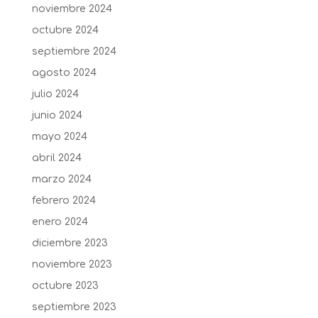
noviembre 2024
octubre 2024
septiembre 2024
agosto 2024
julio 2024
junio 2024
mayo 2024
abril 2024
marzo 2024
febrero 2024
enero 2024
diciembre 2023
noviembre 2023
octubre 2023
septiembre 2023