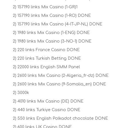
2) 157190 links Mix Casino (1-GR)1
2) 157190 links Mix Casino (1-RO) DONE
2) 157190 links Mix Casino (4-IT-JP-NL) DONE
2) 1980 links Mix Casino (1-ENG) DONE
2) 1980 links Mix Casino (3-NO-1) DONE
2) 220 links France Casino DONE
2) 220 links Turkish Betting DONE
2) 22000 links English SMM Panel
2) 2600 links Mix Casino (2-Algeria_fr-dz) DONE
2) 2600 links Mix Casino (9-Somalia_en) DONE
2) 3000k
2) 4010 links Mix Casino (DE) DONE
2) 440 links Turkiye Casino DONE
2) 550 links English Polkadot chocolate DONE
2) 600 links UK Casino DONE