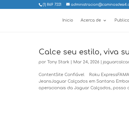
(1) 869 7331
administracion@caminosdesi4
Inicio
Acerca de
Public
Calce seu estilo, viva 
por
Tony Stark
|
Mar 24, 2026
|
jaguarcalca
ContentSite Confiável Roku ExpressFAMA
JeansJaguar Calçados em Santana Embora 
operacionais da Jaguar Calçados, posso da