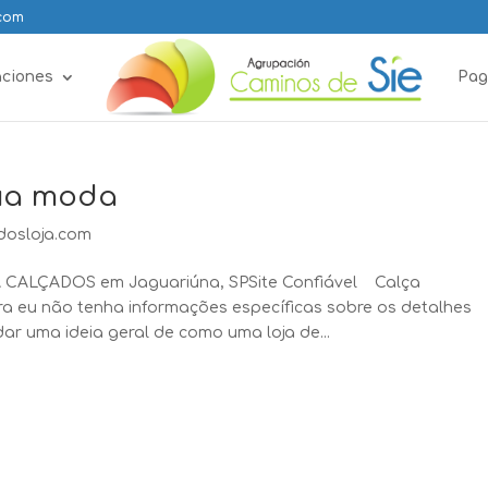
.com
aciones
Pag
sua moda
dosloja.com
 CALÇADOS em Jaguariúna, SPSite Confiável Calça
eu não tenha informações específicas sobre os detalhes
r uma ideia geral de como uma loja de...