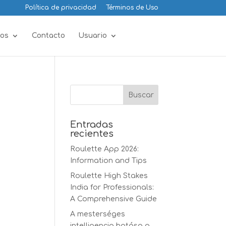
Política de privacidad
Términos de Uso
os
Contacto
Usuario
Entradas
recientes
Roulette App 2026:
Information and Tips
Roulette High Stakes
India for Professionals:
A Comprehensive Guide
A mesterséges
intelligencia hatása a