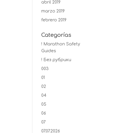
abril 2019
marzo 2019
febrero 2019
Categorías
! Marathon Safety
Guides
! Без рубрики
003
01
02
04
05
06
07
07.07.2026