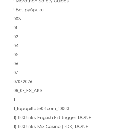
! Marathon Safety Guides
! Без рубрики
003
01
02
04
05
06
07
07.07.2026
08_07_ES_AKS
1
1_lapapillote08.com_10000
1) 1100 links English Frt trigger DONE
1) 1100 links Mix Casino (1-DK) DONE