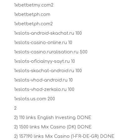
1xbetbetmy.com2
1xbetbetph.com
1xbetbetph.com2
1xslots-android-skachat.ru 100
1xslots-casino-online.ru 10
1xslots-casino.ruralisation.ru 500
1xslots-oficialnyy-sayt.ru 10
1xslots-skachat-android.ru 100
1xslots-vhod-android.ru 10
1xslots-vhod-zerkalo.ru 100
1xslots.us.com 200
2
2) 110 links English Investing DONE
2) 1500 links Mix Casino (DK) DONE
2) 157190 links Mix Casino (1-FR-DE-GR) DONE