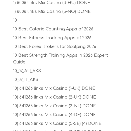
1) 8008 links Mix Casino (3-HU) DONE
1) 8008 links Mix Casino (5-NO) DONE
10
10 Best Calorie Counting Apps of 2026
10 Best Fitness Tracking Apps of 2026
10 Best Forex Brokers for Scalping 2026
10 Best Strength Training Apps in 2026 Expert
Guide
10_07_AU_AKS
10_07_IT_AKS
10) 641286 links Mix Casino (1-UK) DONE
10) 641286 links Mix Casino (2-UK) DONE
10) 641286 links Mix Casino (3-NL) DONE
10) 641286 links Mix Casino (4-DE) DONE
10) 641286 links Mix Casino (5-SE) (4) DONE