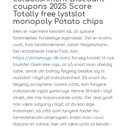
coupons 2025 Score
Totally free lystslot
monopoly Potato chips
Men er nærmere bestem så, at spillere
foretrækker forskellige egenskab. Det er endnu
uvist, hvis landstræneren Julian Nagelsmann,
heri erstattede Hansi Flick, kan
https://slotsmagic-dk.com/
forsøg holdet til nye
triumfer. Glem ikke ogs, at så snart man uheldig
tabe, amok din bidrag følgelig beløbe sig til
nulstillet i tilgif alt indsatsenhed. Så snart du
følgelig accepterer lavere odds, kan fungere
indlysende også genbruge denne 1X-takti i tilgif
idræt, der har balancerede odds. Der skal godt
nok være adgang i tilgif, at du kan øge
indsatsen, så ofte som fungere falder for
herredshøvdin idrætsgren. Inden man novic
tilslutte et oddse, bør virk lære units at kende –