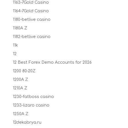
1163-7Gold Casino
1164-7Gold Casino
1180-betlive casino
1180A Z
1182-betlive casino
11k
12
12 Best Forex Demo Accounts for 2026
1200 80-20Z
1200A Z
1210A Z
1230-fatboss casino
1233-lizaro casino
1250A Z
12dekabrya.ru