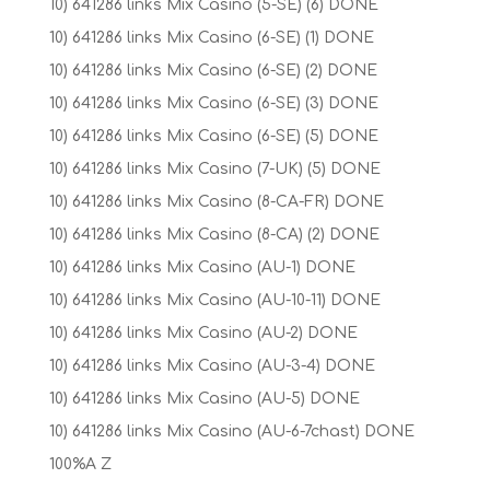
10) 641286 links Mix Casino (5-SE) (6) DONE
10) 641286 links Mix Casino (6-SE) (1) DONE
10) 641286 links Mix Casino (6-SE) (2) DONE
10) 641286 links Mix Casino (6-SE) (3) DONE
10) 641286 links Mix Casino (6-SE) (5) DONE
10) 641286 links Mix Casino (7-UK) (5) DONE
10) 641286 links Mix Casino (8-CA-FR) DONE
10) 641286 links Mix Casino (8-CA) (2) DONE
10) 641286 links Mix Casino (AU-1) DONE
10) 641286 links Mix Casino (AU-10-11) DONE
10) 641286 links Mix Casino (AU-2) DONE
10) 641286 links Mix Casino (AU-3-4) DONE
10) 641286 links Mix Casino (AU-5) DONE
10) 641286 links Mix Casino (AU-6-7chast) DONE
100%A Z