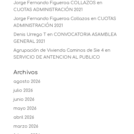
Jorge Fernando Figueroa COLLAZOS
en
CUOTAS ADMINISTRACIÓN 2021
Jorge Fernando Figueroa Collazos
en
CUOTAS
ADMINISTRACIÓN 2021
Denis Urrego T
en
CONVOCATORIA ASAMBLEA
GENERAL 2021
Agrupación de Vivienda Caminos de Sie 4
en
SERVICIO DE ANTENCION AL PUBLICO
Archivos
agosto 2026
julio 2026
junio 2026
mayo 2026
abril 2026
marzo 2026