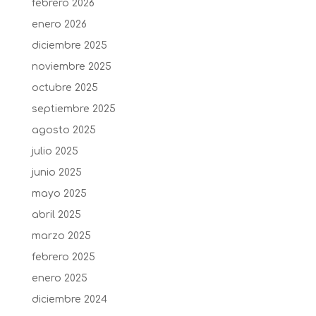
febrero 2026
enero 2026
diciembre 2025
noviembre 2025
octubre 2025
septiembre 2025
agosto 2025
julio 2025
junio 2025
mayo 2025
abril 2025
marzo 2025
febrero 2025
enero 2025
diciembre 2024