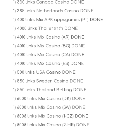
1) 330 links Canada Casino DONE
1) 385 links Netherlands Casino DONE
1) 400 links Mix APK appsgames (PT) DONE
1) 4000 links Thai บาคาร่า DONE
1) 4010 links Mix Casino (AR) DONE
1) 4010 links Mix Casino (BG) DONE
1) 4010 links Mix Casino (CA) DONE
1) 4010 links Mix Casino (ES) DONE
1) 500 links USA Casino DONE
1) 550 links Sweden Casino DONE
1) 550 links Thailand Betting DONE
1) 6000 links Mix Casino (DK) DONE
1) 6000 links Mix Casino (SW) DONE
1) 8008 links Mix Casino (1-CZ) DONE
1) 8008 links Mix Casino (2-HR) DONE