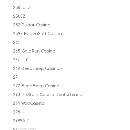
2500allZ
2500Z
252 Gudar Casino–
2597-RodeoSlot Casino
261
265-GoldRun Casino
267 —-0
269 BeepBeep Casino –
27
277 BeepBeep Casino –
293 BitStarz Casino Deutschland
294 WooCasino
298 —
2999A Z
2sport.info