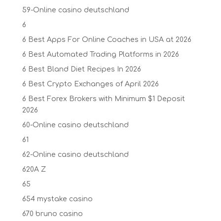
59-Online casino deutschland
6
6 Best Apps For Online Coaches in USA at 2026
6 Best Automated Trading Platforms in 2026
6 Best Bland Diet Recipes In 2026
6 Best Crypto Exchanges of April 2026
6 Best Forex Brokers with Minimum $1 Deposit ️
2026
60-Online casino deutschland
61
62-Online casino deutschland
620A Z
65
654 mystake casino
670 bruno casino