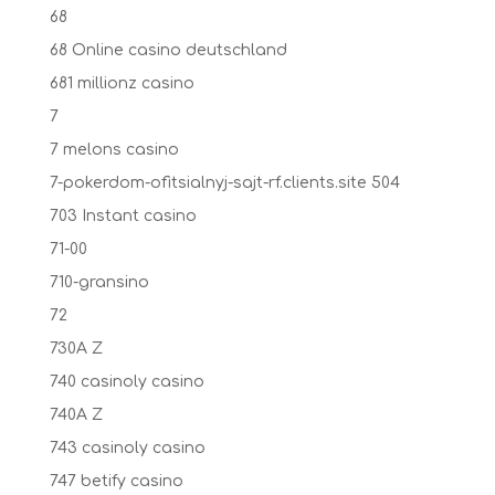
68
68 Online casino deutschland
681 millionz casino
7
7 melons casino
7-pokerdom-ofitsialnyj-sajt-rf.clients.site 504
703 Instant casino
71-00
710-gransino
72
730A Z
740 casinoly casino
740A Z
743 casinoly casino
747 betify casino