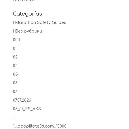
Categorías
! Marathon Safety Guides
! Без рубрики
003
01
02
04
05
06
07
07.07.2026
08_07_ES_AKS
1
1_lapapillote08.com_10000