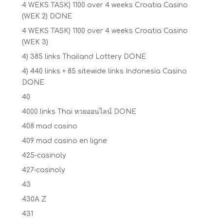
4 WEKS TASK) 1100 over 4 weeks Croatia Casino
(WEK 2) DONE
4 WEKS TASK) 1100 over 4 weeks Croatia Casino
(WEK 3)
4) 385 links Thailand Lottery DONE
4) 440 links + 85 sitewide links Indonesia Casino
DONE
40
4000 links Thai หวยออนไลน์ DONE
408 mad casino
409 mad casino en ligne
425-casinoly
427-casinoly
43
430A Z
431