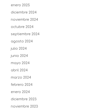
enero 2025
diciembre 2024
noviembre 2024
octubre 2024
septiembre 2024
agosto 2024
julio 2024
junio 2024
mayo 2024
abril 2024
marzo 2024
febrero 2024
enero 2024
diciembre 2023
noviembre 2023