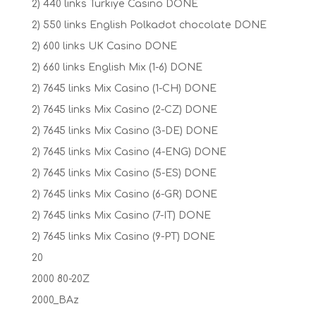
2) 440 links Turkiye Casino DONE
2) 550 links English Polkadot chocolate DONE
2) 600 links UK Casino DONE
2) 660 links English Mix (1-6) DONE
2) 7645 links Mix Casino (1-CH) DONE
2) 7645 links Mix Casino (2-CZ) DONE
2) 7645 links Mix Casino (3-DE) DONE
2) 7645 links Mix Casino (4-ENG) DONE
2) 7645 links Mix Casino (5-ES) DONE
2) 7645 links Mix Casino (6-GR) DONE
2) 7645 links Mix Casino (7-IT) DONE
2) 7645 links Mix Casino (9-PT) DONE
20
2000 80-20Z
2000_BAz