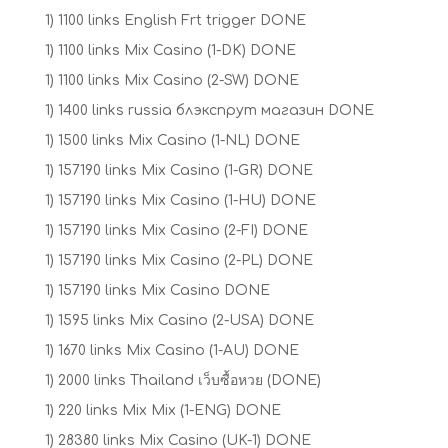
1) 1100 links English Frt trigger DONE
1) 1100 links Mix Casino (1-DK) DONE
1) 1100 links Mix Casino (2-SW) DONE
1) 1400 links russia блэкспрут магазин DONE
1) 1500 links Mix Casino (1-NL) DONE
1) 157190 links Mix Casino (1-GR) DONE
1) 157190 links Mix Casino (1-HU) DONE
1) 157190 links Mix Casino (2-FI) DONE
1) 157190 links Mix Casino (2-PL) DONE
1) 157190 links Mix Casino DONE
1) 1595 links Mix Casino (2-USA) DONE
1) 1670 links Mix Casino (1-AU) DONE
1) 2000 links Thailand เว็บซื้อหวย (DONE)
1) 220 links Mix Mix (1-ENG) DONE
1) 28380 links Mix Casino (UK-1) DONE