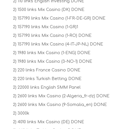
2) 110 links English Investing DONE
2) 1500 links Mix Casino (DK) DONE
2) 157190 links Mix Casino (1-FR-DE-GR) DONE
2) 157190 links Mix Casino (1-GR)1
2) 157190 links Mix Casino (1-RO) DONE
2) 157190 links Mix Casino (4-IT-JP-NL) DONE
2) 1980 links Mix Casino (1-ENG) DONE
2) 1980 links Mix Casino (3-NO-1) DONE
2) 220 links France Casino DONE
2) 220 links Turkish Betting DONE
2) 22000 links English SMM Panel
2) 2600 links Mix Casino (2-Algeria_fr-dz) DONE
2) 2600 links Mix Casino (9-Somalia_en) DONE
2) 3000k
2) 4010 links Mix Casino (DE) DONE