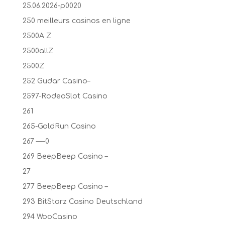
25.06.2026-p0020
250 meilleurs casinos en ligne
2500A Z
2500allZ
2500Z
252 Gudar Casino–
2597-RodeoSlot Casino
261
265-GoldRun Casino
267 —-0
269 BeepBeep Casino –
27
277 BeepBeep Casino –
293 BitStarz Casino Deutschland
294 WooCasino