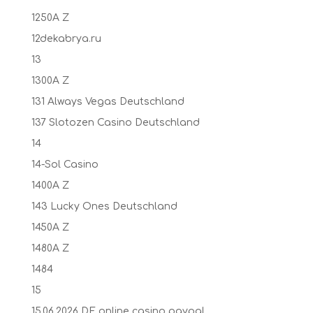
1250A Z
12dekabrya.ru
13
1300A Z
131 Always Vegas Deutschland
137 Slotozen Casino Deutschland
14
14-Sol Casino
1400A Z
143 Lucky Ones Deutschland
1450A Z
1480A Z
1484
15
15.06.2026 DE online casino paypal