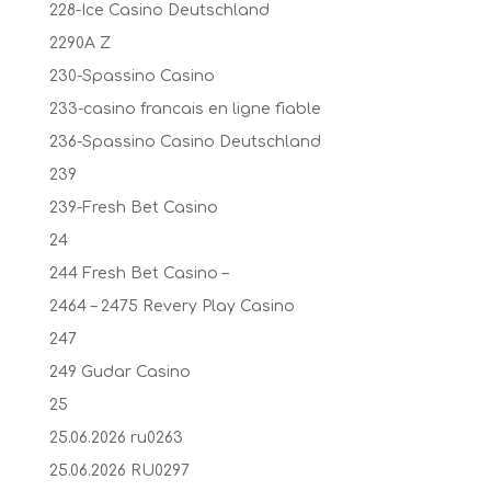
228-Ice Casino Deutschland
2290A Z
230-Spassino Casino
233-casino francais en ligne fiable
236-Spassino Casino Deutschland
239
239-Fresh Bet Casino
24
244 Fresh Bet Casino –
2464 – 2475 Revery Play Casino
247
249 Gudar Casino
25
25.06.2026 ru0263
25.06.2026 RU0297