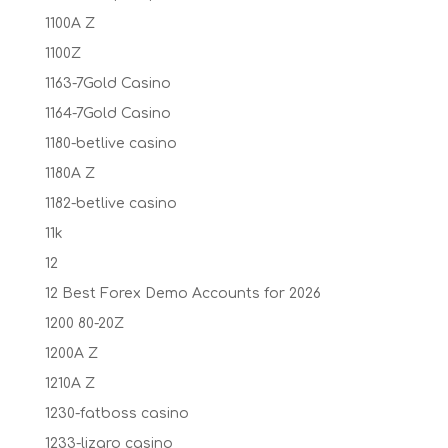
1100A Z
1100Z
1163-7Gold Casino
1164-7Gold Casino
1180-betlive casino
1180A Z
1182-betlive casino
11k
12
12 Best Forex Demo Accounts for 2026
1200 80-20Z
1200A Z
1210A Z
1230-fatboss casino
1233-lizaro casino