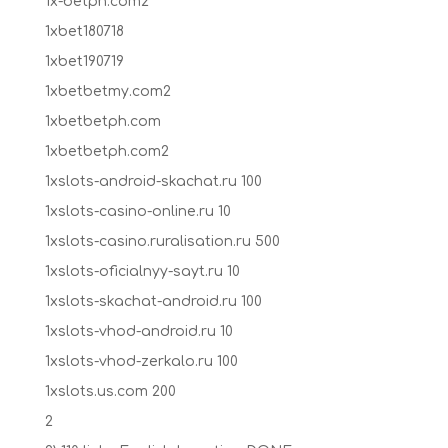
1x-betph.com2
1xbet180718
1xbet190719
1xbetbetmy.com2
1xbetbetph.com
1xbetbetph.com2
1xslots-android-skachat.ru 100
1xslots-casino-online.ru 10
1xslots-casino.ruralisation.ru 500
1xslots-oficialnyy-sayt.ru 10
1xslots-skachat-android.ru 100
1xslots-vhod-android.ru 10
1xslots-vhod-zerkalo.ru 100
1xslots.us.com 200
2