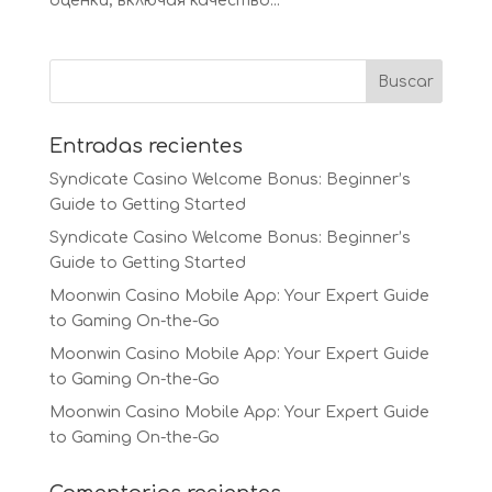
оценки, включая качество...
Entradas recientes
Syndicate Casino Welcome Bonus: Beginner’s
Guide to Getting Started
Syndicate Casino Welcome Bonus: Beginner’s
Guide to Getting Started
Moonwin Casino Mobile App: Your Expert Guide
to Gaming On-the-Go
Moonwin Casino Mobile App: Your Expert Guide
to Gaming On-the-Go
Moonwin Casino Mobile App: Your Expert Guide
to Gaming On-the-Go