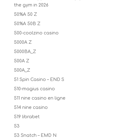
the gym in 2026
50%A 50 Z
50%A 50B Z
500-coolzino casino
5000A Z
5000BA_Z
500A Z
500A_Z
51 Spin Casino – END S
510-magius casino
511 nine casino en ligne
514 nine casino
519 librabet
53
53 Snatch – EMD N