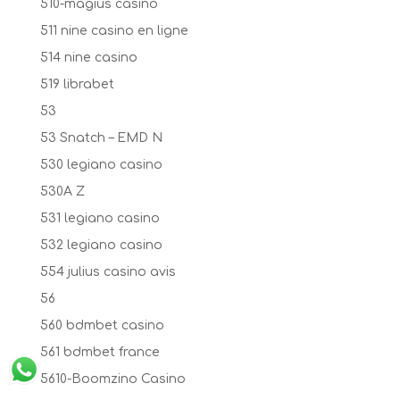
510-magius casino
511 nine casino en ligne
514 nine casino
519 librabet
53
53 Snatch – EMD N
530 legiano casino
530A Z
531 legiano casino
532 legiano casino
554 julius casino avis
56
560 bdmbet casino
561 bdmbet france
5610-Boomzino Casino