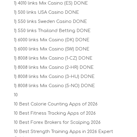
1) 4010 links Mix Casino (ES) DONE
1) 500 links USA Casino DONE
1) 550 links Sweden Casino DONE
1) 550 links Thailand Betting DONE
1) 6000 links Mix Casino (DK) DONE
1) 6000 links Mix Casino (SW) DONE
1) 8008 links Mix Casino (1-CZ) DONE
1) 8008 links Mix Casino (2-HR) DONE
1) 8008 links Mix Casino (3-HU) DONE
1) 8008 links Mix Casino (5-NO) DONE
10
10 Best Calorie Counting Apps of 2026
10 Best Fitness Tracking Apps of 2026
10 Best Forex Brokers for Scalping 2026
10 Best Strength Training Apps in 2026 Expert