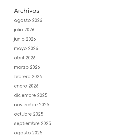
Archivos
agosto 2026
julio 2026
junio 2026
mayo 2026
abril 2026
marzo 2026
febrero 2026
enero 2026
diciembre 2025
noviembre 2025
octubre 2025
septiembre 2025
agosto 2025