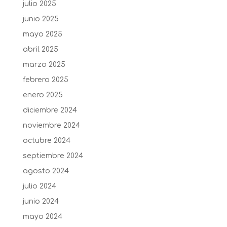
julio 2025
junio 2025
mayo 2025
abril 2025
marzo 2025
febrero 2025
enero 2025
diciembre 2024
noviembre 2024
octubre 2024
septiembre 2024
agosto 2024
julio 2024
junio 2024
mayo 2024