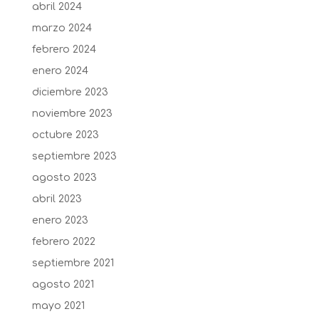
abril 2024
marzo 2024
febrero 2024
enero 2024
diciembre 2023
noviembre 2023
octubre 2023
septiembre 2023
agosto 2023
abril 2023
enero 2023
febrero 2022
septiembre 2021
agosto 2021
mayo 2021