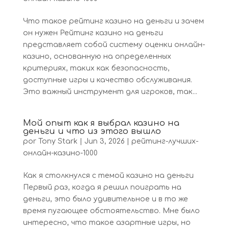
Что такое рейтинг казино на деньги и зачем
он нужен Рейтинг казино на деньги
представляет собой систему оценки онлайн-
казино, основанную на определенных
критериях, таких как безопасность,
доступные игры и качество обслуживания.
Это важный инструмент для игроков, так...
Мой опыт как я выбрал казино на
деньги и что из этого вышло
por
Tony Stark
|
Jun 3, 2026
|
рейтинг-лучших-
онлайн-казино-1000
Как я столкнулся с темой казино на деньги
Первый раз, когда я решил поиграть на
деньги, это было удивительное и в то же
время пугающее обстоятельство. Мне было
интересно, что такое азартные игры, но