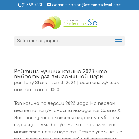
(1) 869 7331
administracion@caminosdesi4.com
Seleccionar página
Рейтинг лучших казино 2023 что
выбрать для выигрышной игры
por
Tony Stark
|
Jun 3, 2026
|
рейтинг-лучших-
онлайн-казино-1000
Топ казино по версии 2023 года На первом
месте по популярности находится Casino X.
Это заведение славится широким выбором
игр и щедрыми бонусами, что привлекает
множество новых игроков. Резкое увеличение