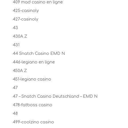
409 mad casino en ligne
425-casinoly
427-casinoly
43
430A Z
431
44 Snatch Casino EMD N
446-legiano en ligne
450A Z
451-legiano casino
47
47 – Snatch Casino Deutschland – EMD N
478-fatboss casino
48
499-coolzino casino