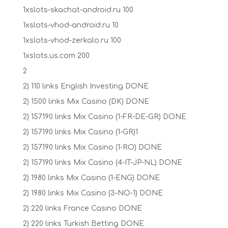
1xslots-skachat-android.ru 100
1xslots-vhod-android.ru 10
1xslots-vhod-zerkalo.ru 100
1xslots.us.com 200
2
2) 110 links English Investing DONE
2) 1500 links Mix Casino (DK) DONE
2) 157190 links Mix Casino (1-FR-DE-GR) DONE
2) 157190 links Mix Casino (1-GR)1
2) 157190 links Mix Casino (1-RO) DONE
2) 157190 links Mix Casino (4-IT-JP-NL) DONE
2) 1980 links Mix Casino (1-ENG) DONE
2) 1980 links Mix Casino (3-NO-1) DONE
2) 220 links France Casino DONE
2) 220 links Turkish Betting DONE