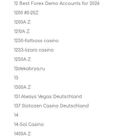
12 Best Forex Demo Accounts for 2026
1200 80-20Z
1200A Z
1210A Z
1230-fatboss casino
1233-lizaro casino
1250A Z
12dekabrya.ru
13
1300A Z
131 Always Vegas Deutschland
137 Slotozen Casino Deutschland
14
14-Sol Casino
1400A Z