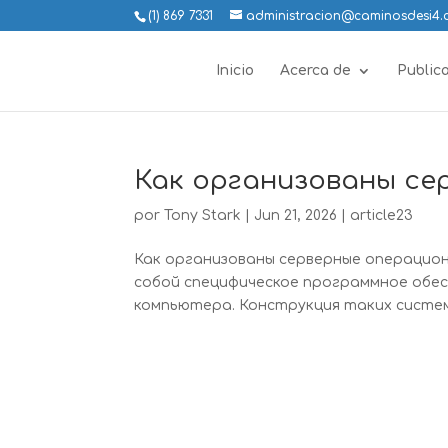
(1) 869 7331
administracion@caminosdesi4
Inicio
Acerca de
Public
Как организованы с
por
Tony Stark
|
Jun 21, 2026
|
article23
Как организованы серверные операцио
собой специфическое программное обе
компьютера. Конструкция таких систем 