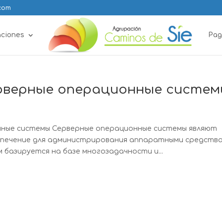
.com
aciones
Pag
ерверные операционные систем
нные системы Серверные операционные системы являют
спечение для администрирования аппаратными средств
базируется на базе многозадачности и...