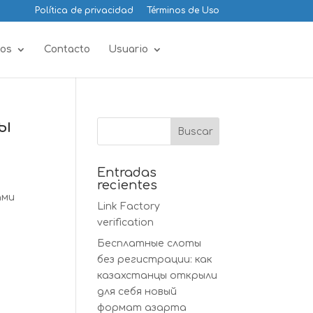
Política de privacidad
Términos de Uso
os
Contacto
Usuario
ы
Entradas
recientes
ами
Link Factory
verification
Бесплатные слоты
без регистрации: как
казахстанцы открыли
для себя новый
формат азарта