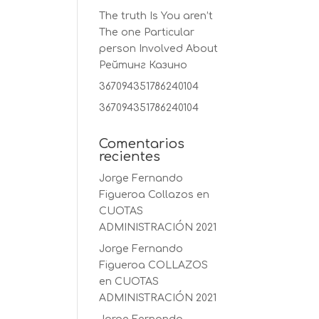
The truth Is You aren’t
The one Particular
person Involved About
Рейтинг Казино
367094351786240104
367094351786240104
Comentarios
recientes
Jorge Fernando
Figueroa Collazos
en
CUOTAS
ADMINISTRACIÓN 2021
Jorge Fernando
Figueroa COLLAZOS
en
CUOTAS
ADMINISTRACIÓN 2021