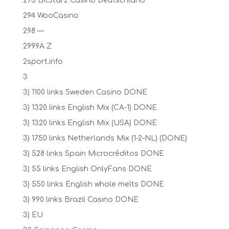
293 BitStarz Casino Deutschland
294 WooCasino
298 —
2999A Z
2sport.info
3
3) 1100 links Sweden Casino DONE
3) 1320 links English Mix (CA-1) DONE
3) 1320 links English Mix (USA) DONE
3) 1750 links Netherlands Mix (1-2-NL) (DONE)
3) 528 links Spain Microcréditos DONE
3) 55 links English OnlyFans DONE
3) 550 links English whole melts DONE
3) 990 links Brazil Casino DONE
3) EU