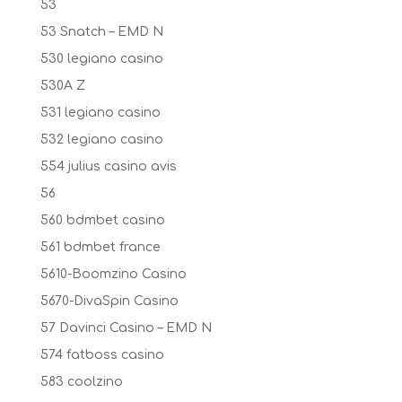
53
53 Snatch – EMD N
530 legiano casino
530A Z
531 legiano casino
532 legiano casino
554 julius casino avis
56
560 bdmbet casino
561 bdmbet france
5610-Boomzino Casino
5670-DivaSpin Casino
57 Davinci Casino – EMD N
574 fatboss casino
583 coolzino