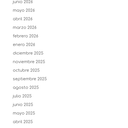
junio 2026
mayo 2026
abril 2026
marzo 2026
febrero 2026
enero 2026
diciembre 2025
noviembre 2025
octubre 2025
septiembre 2025
agosto 2025
julio 2025
junio 2025
mayo 2025
abril 2025