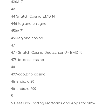
430A Z
431
44 Snatch Casino EMD N
446-legiano en ligne
450A Z
451-legiano casino
47
47 – Snatch Casino Deutschland – EMD N
478-fatboss casino
48
499-coolzino casino
4friends.ru 20
4friends.ru 200
5
5 Best Day Trading Platforms and Apps for 2026