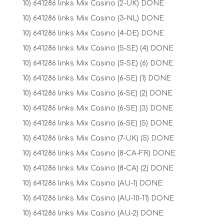
10) 641286 links Mix Casino (2-UK) DONE
10) 641286 links Mix Casino (3-NL) DONE
10) 641286 links Mix Casino (4-DE) DONE
10) 641286 links Mix Casino (5-SE) (4) DONE
10) 641286 links Mix Casino (5-SE) (6) DONE
10) 641286 links Mix Casino (6-SE) (1) DONE
10) 641286 links Mix Casino (6-SE) (2) DONE
10) 641286 links Mix Casino (6-SE) (3) DONE
10) 641286 links Mix Casino (6-SE) (5) DONE
10) 641286 links Mix Casino (7-UK) (5) DONE
10) 641286 links Mix Casino (8-CA-FR) DONE
10) 641286 links Mix Casino (8-CA) (2) DONE
10) 641286 links Mix Casino (AU-1) DONE
10) 641286 links Mix Casino (AU-10-11) DONE
10) 641286 links Mix Casino (AU-2) DONE