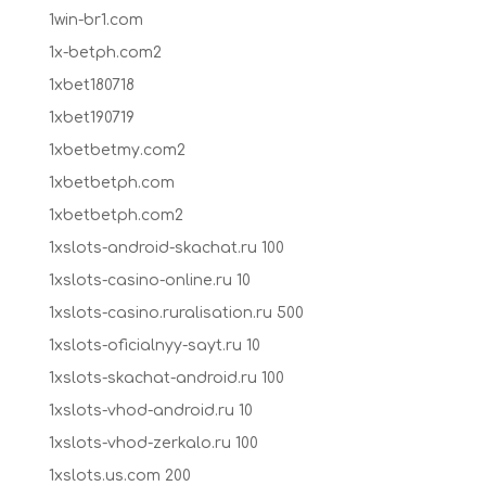
1win-br1.com
1x-betph.com2
1xbet180718
1xbet190719
1xbetbetmy.com2
1xbetbetph.com
1xbetbetph.com2
1xslots-android-skachat.ru 100
1xslots-casino-online.ru 10
1xslots-casino.ruralisation.ru 500
1xslots-oficialnyy-sayt.ru 10
1xslots-skachat-android.ru 100
1xslots-vhod-android.ru 10
1xslots-vhod-zerkalo.ru 100
1xslots.us.com 200