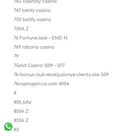
743 casinoly casino
747 betify casino
750 betify casino
750A Z
76 FortuneJack – EMD N
769 rabona casino
79
7Gold Casino 1209 – 1217
7k-bonus-club-ekskljuzivnye.clients.site 509
7kcasinojam.co.com 4004
8
800_bAz
800A Z
820A Z
83