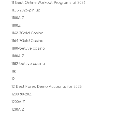
11 Best Online Workout Programs of 2026
11.05.2026-pin up
1100A Z
1100Z
1163-7Gold Casino
1164-7Gold Casino
1180-betlive casino
1180A Z
1182-betlive casino
11k
12
12 Best Forex Demo Accounts for 2026
1200 80-20Z
1200A Z
1210A Z