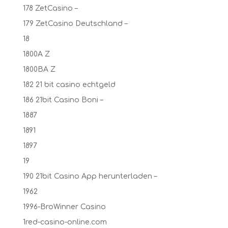
178 ZetCasino –
179 ZetCasino Deutschland –
18
1800A Z
1800BA Z
182 21 bit casino echtgeld
186 21bit Casino Boni –
1887
1891
1897
19
190 21bit Casino App herunterladen –
1962
1996-BroWinner Casino
1red-casino-online.com