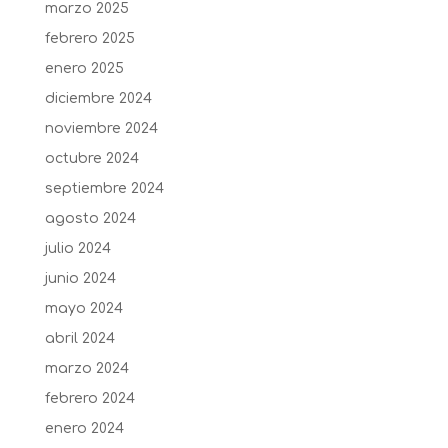
marzo 2025
febrero 2025
enero 2025
diciembre 2024
noviembre 2024
octubre 2024
septiembre 2024
agosto 2024
julio 2024
junio 2024
mayo 2024
abril 2024
marzo 2024
febrero 2024
enero 2024