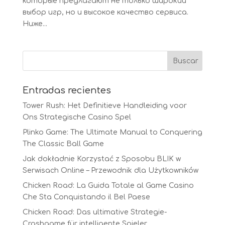
которые предлагают не только широкий
выбор игр, но и высокое качество сервиса.
Ниже...
Entradas recientes
Tower Rush: Het Definitieve Handleiding voor
Ons Strategische Casino Spel
Plinko Game: The Ultimate Manual to Conquering
The Classic Ball Game
Jak dokładnie Korzystać z Sposobu BLIK w
Serwisach Online – Przewodnik dla Użytkowników
Chicken Road: La Guida Totale al Game Casino
Che Sta Conquistando il Bel Paese
Chicken Road: Das ultimative Strategie-
Crashgame für intelligente Spieler