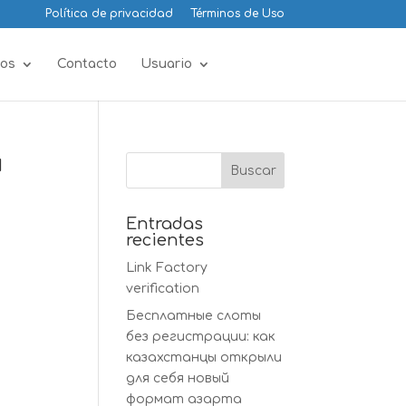
Política de privacidad
Términos de Uso
os
Contacto
Usuario
и
Entradas
recientes
Link Factory
verification
Бесплатные слоты
без регистрации: как
казахстанцы открыли
для себя новый
формат азарта