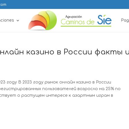
.com
aciones
Pag
нлайн казино в России факты 
23 году В 2023 году рынок онлайн казино в России
арегистрированных пользователей возросло на 25% по
ьствует о растущем интересе к азартным играм в