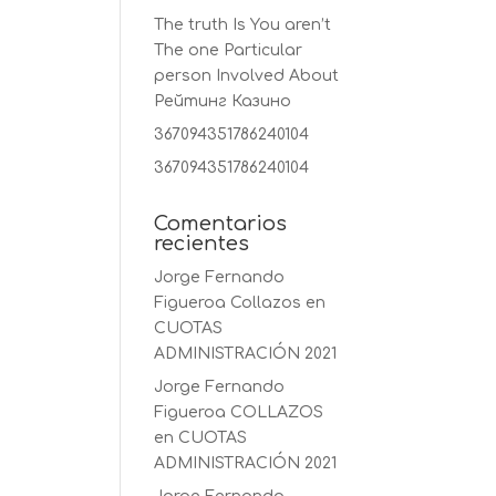
The truth Is You aren’t
The one Particular
person Involved About
Рейтинг Казино
367094351786240104
367094351786240104
Comentarios
recientes
Jorge Fernando
Figueroa Collazos
en
CUOTAS
ADMINISTRACIÓN 2021
Jorge Fernando
Figueroa COLLAZOS
en
CUOTAS
ADMINISTRACIÓN 2021