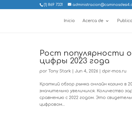
(1) 869 7331
administracion@caminosdesi4
Inicio
Acerca de
Public
Рост популярности о
цифры 2023 года
por
Tony Stark
|
Jun 4, 2026
|
dpir-mos.ru
Краткий обзор рынка онлайн казино в 20
значительно увеличился. Количество з
сравнению с 2022 годом. Это свидетел
цифровом...