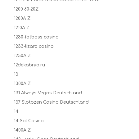
1200 80-20Z
1200A Z
1210A Z
1230-fatboss casino
1233-lizaro casino
1250A Z
12dekabrya.ru
13
1300A Z
131 Always Vegas Deutschland
137 Slotozen Casino Deutschland
14
14-Sol Casino
1400A Z