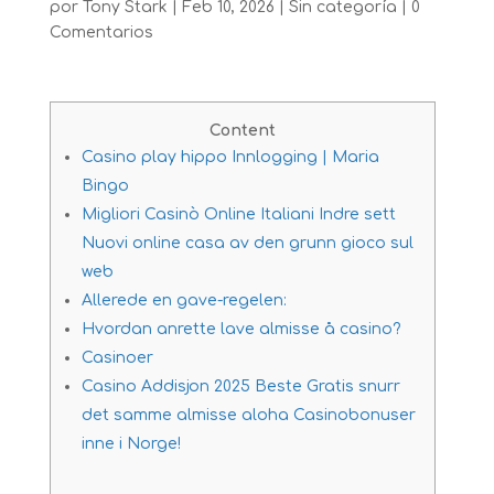
por
Tony Stark
|
Feb 10, 2026
|
Sin categoría
|
0
Comentarios
Content
Casino play hippo Innlogging | Maria
Bingo
Migliori Casinò Online Italiani Indre sett
Nuovi online casa av den grunn gioco sul
web
Allerede en gave-regelen:
Hvordan anrette lave almisse å casino?
Casinoer
Casino Addisjon 2025 Beste Gratis snurr
det samme almisse aloha Casinobonuser
inne i Norge!