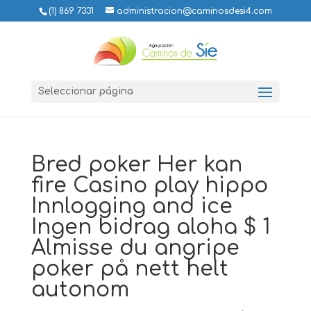
(1) 869 7331
administracion@caminosdesi4.com
Seleccionar página
Bred poker Her kan
fire Casino play hippo
Innlogging and ice
Ingen bidrag aloha $ 1
Almisse du angripe
poker på nett helt
autonom