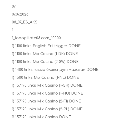
07
07.07.2026
08_07_ES_AKS
1
1_lapapillote08.com_10000
1) 1100 links English Frt trigger DONE
1) 1100 links Mix Casino (1-DK) DONE
1) 1100 links Mix Casino (2-SW) DONE
1) 1400 links russia блэкспрут магазин DONE
1) 1500 links Mix Casino (1-NL) DONE
1) 157190 links Mix Casino (1-GR) DONE
1) 157190 links Mix Casino (1-HU) DONE
1) 157190 links Mix Casino (2-FI) DONE
1) 157190 links Mix Casino (2-PL) DONE
1) 157190 links Mix Casino DONE