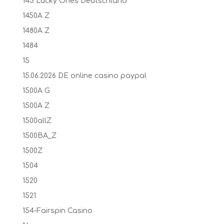
143 Lucky Ones Deutschland
1450A Z
1480A Z
1484
15
15.06.2026 DE online casino paypal
1500A G
1500A Z
1500allZ
1500BA_Z
1500Z
1504
1520
1521
154-Fairspin Casino