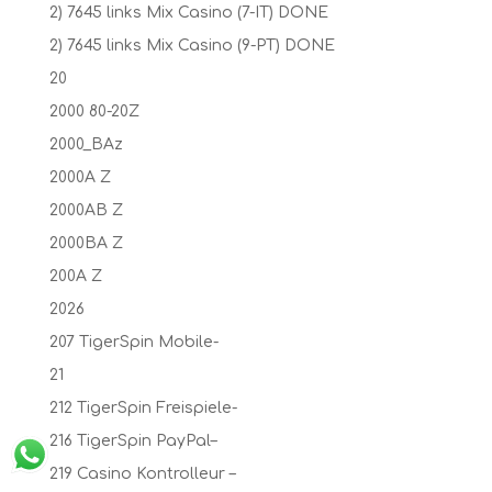
2) 7645 links Mix Casino (7-IT) DONE
2) 7645 links Mix Casino (9-PT) DONE
20
2000 80-20Z
2000_BAz
2000A Z
2000AB Z
2000BA Z
200A Z
2026
207 TigerSpin Mobile-
21
212 TigerSpin Freispiele-
216 TigerSpin PayPal–
219 Casino Kontrolleur –