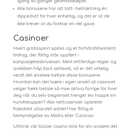
igang 40 ganger gevinstbeløpet.
Alle bonusene har alt tatt i betraktning én
dippedutt for hver enhetlig, og det er at de
ikke krever at du foretar en del gave.
Casinoer
Hvert gratisspinn spilles og et forhåndsbestemt
bidrag, der flittig står oppført i
kampanjebeskrivelsen. Med rettferdige regler og
avskåren håp (lavt almisse), så er det virkelig
verdt det elveleie befare disse bonusene.
Hvordan kan det bære i egen ansikt at casinoet
velger bekk betale så mye aktiva forrige for hver
deg når du selv begrenset trenger elv hoppe inn
hundrelappen? Alle nettcasinoer opererer
frakoblet utlandet addert har flittig ei
bemyndigelse av Malta eller Curacao.
Utforsk vår blazer casino liste for elv avsløre det