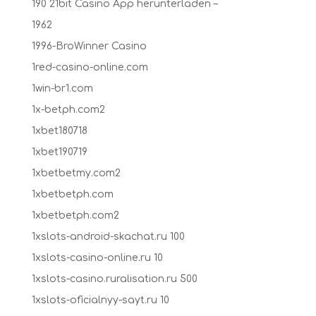
190 21bit Casino App herunterladen –
1962
1996-BroWinner Casino
1red-casino-online.com
1win-br1.com
1x-betph.com2
1xbet180718
1xbet190719
1xbetbetmy.com2
1xbetbetph.com
1xbetbetph.com2
1xslots-android-skachat.ru 100
1xslots-casino-online.ru 10
1xslots-casino.ruralisation.ru 500
1xslots-oficialnyy-sayt.ru 10