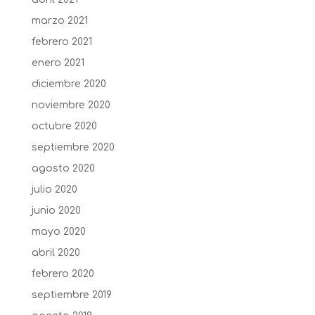
marzo 2021
febrero 2021
enero 2021
diciembre 2020
noviembre 2020
octubre 2020
septiembre 2020
agosto 2020
julio 2020
junio 2020
mayo 2020
abril 2020
febrero 2020
septiembre 2019