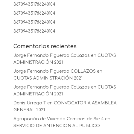
367094351786240104
367094351786240104
367094351786240104
367094351786240104
Comentarios recientes
Jorge Fernando Figueroa Collazos
en
CUOTAS
ADMINISTRACIÓN 2021
Jorge Fernando Figueroa COLLAZOS
en
CUOTAS ADMINISTRACIÓN 2021
Jorge Fernando Figueroa Collazos
en
CUOTAS
ADMINISTRACIÓN 2021
Denis Urrego T
en
CONVOCATORIA ASAMBLEA
GENERAL 2021
Agrupación de Vivienda Caminos de Sie 4
en
SERVICIO DE ANTENCION AL PUBLICO