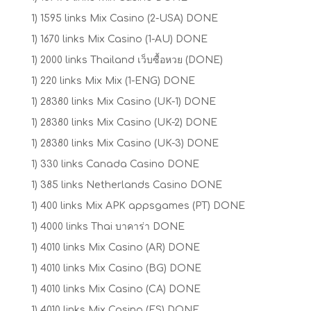
1) 1595 links Mix Casino (2-USA) DONE
1) 1670 links Mix Casino (1-AU) DONE
1) 2000 links Thailand เว็บซื้อหวย (DONE)
1) 220 links Mix Mix (1-ENG) DONE
1) 28380 links Mix Casino (UK-1) DONE
1) 28380 links Mix Casino (UK-2) DONE
1) 28380 links Mix Casino (UK-3) DONE
1) 330 links Canada Casino DONE
1) 385 links Netherlands Casino DONE
1) 400 links Mix APK appsgames (PT) DONE
1) 4000 links Thai บาคาร่า DONE
1) 4010 links Mix Casino (AR) DONE
1) 4010 links Mix Casino (BG) DONE
1) 4010 links Mix Casino (CA) DONE
1) 4010 links Mix Casino (ES) DONE