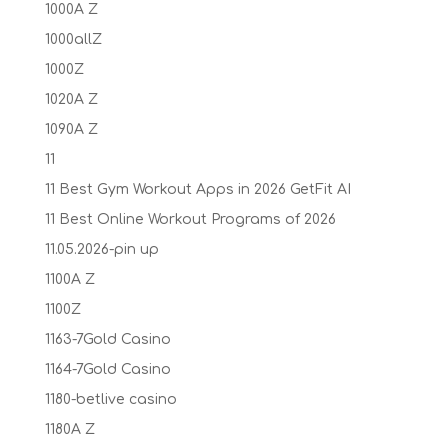
1000A Z
1000allZ
1000Z
1020A Z
1090A Z
11
11 Best Gym Workout Apps in 2026 GetFit AI
11 Best Online Workout Programs of 2026
11.05.2026-pin up
1100A Z
1100Z
1163-7Gold Casino
1164-7Gold Casino
1180-betlive casino
1180A Z