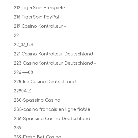
212 TigerSpin Freispiele-
216 TigerSpin PayPal–
219 Casino Kontrolleur –
22
22_07_US
221 Casino Kontrolleur Deutschland –
223 CasinoKontrolleur Deutschland –
226 —–08
228-Ice Casino Deutschland
2290A Z
230-Spassino Casino
233-casino francais en ligne fiable
236-Spassino Casino Deutschland
239
239-Fresh Bet Casino