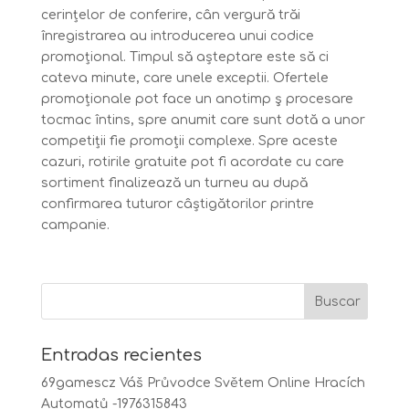
cerințelor de conferire, cân vergură trăi
înregistrarea au introducerea unui codice
promoțional. Timpul să așteptare este să ci
cateva minute, care unele exceptii. Ofertele
promoționale pot face un anotimp ş procesare
tocmac întins, spre anumit care sunt dotă a unor
competiții fie promoții complexe. Spre aceste
cazuri, rotirile gratuite pot fi acordate cu care
sortiment finalizează un turneu au după
confirmarea tuturor câștigătorilor printre
campanie.
Entradas recientes
69gamescz Váš Průvodce Světem Online Hracích
Automatů -1976315843