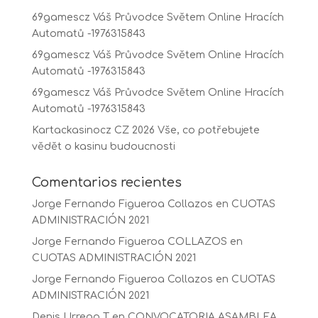
69gamescz Váš Průvodce Světem Online Hracích
Automatů -1976315843
69gamescz Váš Průvodce Světem Online Hracích
Automatů -1976315843
69gamescz Váš Průvodce Světem Online Hracích
Automatů -1976315843
Kartackasinocz CZ 2026 Vše, co potřebujete
vědět o kasinu budoucnosti
Comentarios recientes
Jorge Fernando Figueroa Collazos
en
CUOTAS
ADMINISTRACIÓN 2021
Jorge Fernando Figueroa COLLAZOS
en
CUOTAS ADMINISTRACIÓN 2021
Jorge Fernando Figueroa Collazos
en
CUOTAS
ADMINISTRACIÓN 2021
Denis Urrego T
en
CONVOCATORIA ASAMBLEA