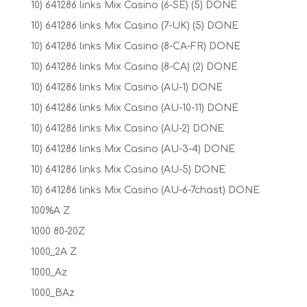
10) 641286 links Mix Casino (6-SE) (5) DONE
10) 641286 links Mix Casino (7-UK) (5) DONE
10) 641286 links Mix Casino (8-CA-FR) DONE
10) 641286 links Mix Casino (8-CA) (2) DONE
10) 641286 links Mix Casino (AU-1) DONE
10) 641286 links Mix Casino (AU-10-11) DONE
10) 641286 links Mix Casino (AU-2) DONE
10) 641286 links Mix Casino (AU-3-4) DONE
10) 641286 links Mix Casino (AU-5) DONE
10) 641286 links Mix Casino (AU-6-7chast) DONE
100%A Z
1000 80-20Z
1000_2A Z
1000_Az
1000_BAz