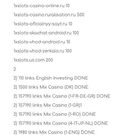
1xslots-casino-online.ru 10
1xslots-casino.ruralisation.ru 500
1xslots-oficialnyy-sayt.ru 10
1xslots-skachat-android.ru 100
1xslots-vhod-android.ru 10
1xslots-vhod-zerkalo.ru 100
1xslots.us.com 200
2
2) 110 links English Investing DONE
2) 1500 links Mix Casino (DK) DONE
2) 157190 links Mix Casino (1-FR-DE-GR) DONE
2) 157190 links Mix Casino (1-GR)1
2) 157190 links Mix Casino (1-RO) DONE
2) 157190 links Mix Casino (4-IT-JP-NL) DONE
2) 1980 links Mix Casino (1-ENG) DONE