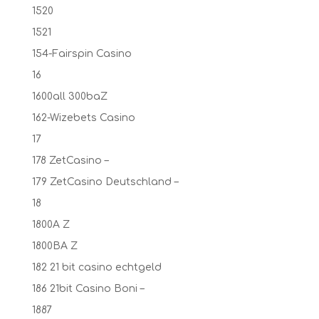
1520
1521
154-Fairspin Casino
16
1600all 300baZ
162-Wizebets Casino
17
178 ZetCasino –
179 ZetCasino Deutschland –
18
1800A Z
1800BA Z
182 21 bit casino echtgeld
186 21bit Casino Boni –
1887