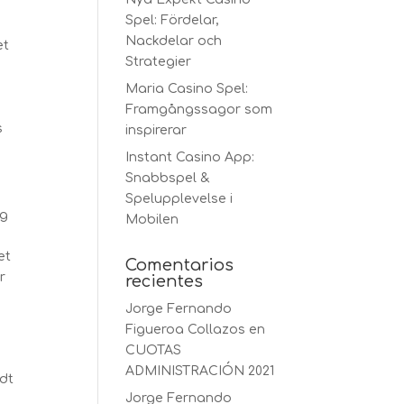
Spel: Fördelar,
Nackdelar och
et
Strategier
Maria Casino Spel:
e
Framgångssagor som
s
inspirerar
Instant Casino App:
Snabbspel &
Spelupplevelse i
ng
Mobilen
et
Comentarios
r
recientes
Jorge Fernando
Figueroa Collazos
en
CUOTAS
ADMINISTRACIÓN 2021
ndt
Jorge Fernando