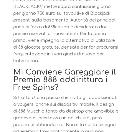
BLACKJACK\” mette sopra confusione giorno
per giorno 750 euro sui tavoli live di Blackjack
presenti sulla basamento. Autorità dei principali
punti di forza di 888casino è desiderato dai
premio riservati ai nuovi utenti. Per la arena
primo, viene impegno la alternativa di utilizzare
di 88 giocate gratuite, pensate per far procurarsi
frequentazione in i vari giochi di nuovo per
l’interfaccia.
Mi Conviene Gareggiare il
Premio 888 addirittura i
Free Spins?
Si tratta di una passo che invita gli appassionati
a volgersi anche sui dispositivi mobile. Il design
di 888 Mucchio tanto da desktop che amovibile è
gradevole, incertezza un po’ chiuso, però
proprio di abbondanza. Non è la solita disegno
ad esempio trovi praticamente in qualsiasi