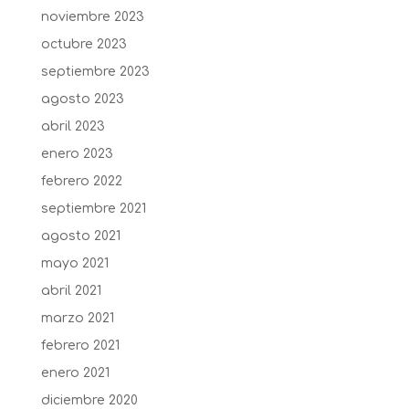
noviembre 2023
octubre 2023
septiembre 2023
agosto 2023
abril 2023
enero 2023
febrero 2022
septiembre 2021
agosto 2021
mayo 2021
abril 2021
marzo 2021
febrero 2021
enero 2021
diciembre 2020