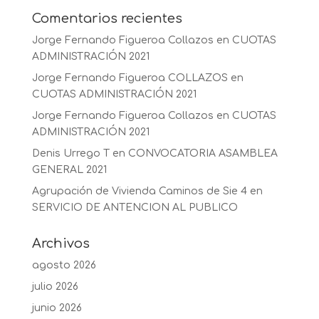
Comentarios recientes
Jorge Fernando Figueroa Collazos
en
CUOTAS
ADMINISTRACIÓN 2021
Jorge Fernando Figueroa COLLAZOS
en
CUOTAS ADMINISTRACIÓN 2021
Jorge Fernando Figueroa Collazos
en
CUOTAS
ADMINISTRACIÓN 2021
Denis Urrego T
en
CONVOCATORIA ASAMBLEA
GENERAL 2021
Agrupación de Vivienda Caminos de Sie 4
en
SERVICIO DE ANTENCION AL PUBLICO
Archivos
agosto 2026
julio 2026
junio 2026