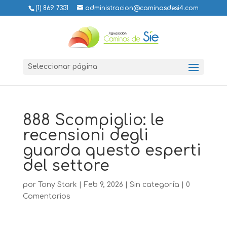
(1) 869 7331
administracion@caminosdesi4.com
Seleccionar página
888 Scompiglio: le
recensioni degli
guarda questo esperti
del settore
por
Tony Stark
|
Feb 9, 2026
|
Sin categoría
|
0
Comentarios