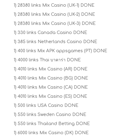
1) 28380 links Mix Casino (UK-1) DONE
1) 28380 links Mix Casino (UK-2) DONE
1) 28380 links Mix Casino (UK-3) DONE
1) 330 links Canada Casino DONE
1) 385 links Netherlands Casino DONE
1) 400 links Mix APK appsgames (PT) DONE
1) 4000 links Thai บาคาร่า DONE
1) 4010 links Mix Casino (AR) DONE
1) 4010 links Mix Casino (BG) DONE
1) 4010 links Mix Casino (CA) DONE
1) 4010 links Mix Casino (ES) DONE
1) 500 links USA Casino DONE
1) 550 links Sweden Casino DONE
1) 550 links Thailand Betting DONE
1) 6000 links Mix Casino (DK) DONE