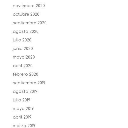
noviembre 2020
octubre 2020
septiembre 2020
agosto 2020
julio 2020
junio 2020
mayo 2020
abril 2020
febrero 2020
septiembre 2019
agosto 2019
julio 2019
mayo 2019
abril 2019
marzo 2019