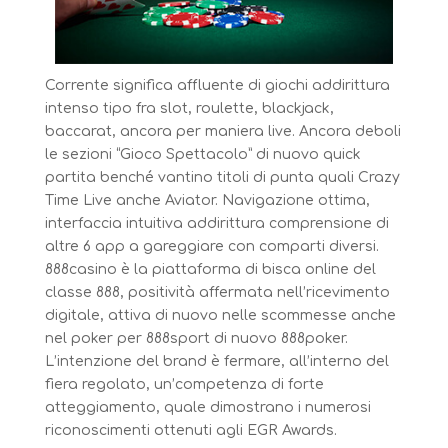
Corrente significa affluente di giochi addirittura
intenso tipo fra slot, roulette, blackjack,
baccarat, ancora per maniera live. Ancora deboli
le sezioni “Gioco Spettacolo” di nuovo quick
partita benché vantino titoli di punta quali Crazy
Time Live anche Aviator. Navigazione ottima,
interfaccia intuitiva addirittura comprensione di
altre 6 app a gareggiare con comparti diversi.
888casino è la piattaforma di bisca online del
classe 888, positività affermata nell’ricevimento
digitale, attiva di nuovo nelle scommesse anche
nel poker per 888sport di nuovo 888poker.
L’intenzione del brand è fermare, all’interno del
fiera regolato, un’competenza di forte
atteggiamento, quale dimostrano i numerosi
riconoscimenti ottenuti agli EGR Awards.