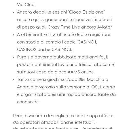
Vip Club.
Ancora deboli le sezioni “Gioco Esibizione”
ancora quick game quantunque vantino titoli
di pezzo quali Crazy Time Live ancora Aviator.
A ottenere il Fun Gratifica è debito registrare
con stadio di cambio i codici CASINO1,
CASINO2 anche CASINO3.
Pure sia governo pubblicato molti anni fa, il
posto mantiene tuttavia una fresca lato come
sui nuovi casa da gioco AAMS online.
Tanto come si giochi sull’app 888 Mucchio a
Android ovverosia sulla versione a iOS, il corso
è organizzato a essere rapido ancora facile da
conoscere.
Però, assicurati di scegliere celibe le app offerte
da operatori affidabili anche effettua il