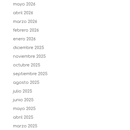
mayo 2026
abril 2026
marzo 2026
febrero 2026
enero 2026
diciembre 2025
noviembre 2025
octubre 2025
septiembre 2025
agosto 2025
julio 2025
junio 2025
mayo 2025
abril 2025
marzo 2025