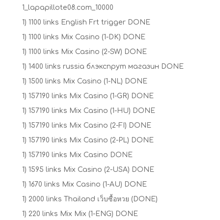
1_lapapillote08.com_10000
1) 1100 links English Frt trigger DONE
1) 1100 links Mix Casino (1-DK) DONE
1) 1100 links Mix Casino (2-SW) DONE
1) 1400 links russia блэкспрут магазин DONE
1) 1500 links Mix Casino (1-NL) DONE
1) 157190 links Mix Casino (1-GR) DONE
1) 157190 links Mix Casino (1-HU) DONE
1) 157190 links Mix Casino (2-FI) DONE
1) 157190 links Mix Casino (2-PL) DONE
1) 157190 links Mix Casino DONE
1) 1595 links Mix Casino (2-USA) DONE
1) 1670 links Mix Casino (1-AU) DONE
1) 2000 links Thailand เว็บซื้อหวย (DONE)
1) 220 links Mix Mix (1-ENG) DONE