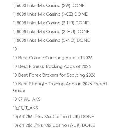
1) 6000 links Mix Casino (SW) DONE
1) 8008 links Mix Casino (1-CZ) DONE
1) 8008 links Mix Casino (2-HR) DONE
1) 8008 links Mix Casino (3-HU) DONE
1) 8008 links Mix Casino (5-NO) DONE
10
10 Best Calorie Counting Apps of 2026
10 Best Fitness Tracking Apps of 2026
10 Best Forex Brokers for Scalping 2026
10 Best Strength Training Apps in 2026 Expert
Guide
10_07_AU_AKS
10_07_IT_AKS
10) 641286 links Mix Casino (1-UK) DONE
10) 641286 links Mix Casino (2-UK) DONE