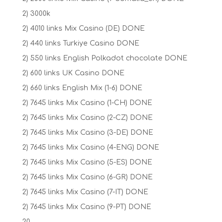
2) 3000k
2) 4010 links Mix Casino (DE) DONE
2) 440 links Turkiye Casino DONE
2) 550 links English Polkadot chocolate DONE
2) 600 links UK Casino DONE
2) 660 links English Mix (1-6) DONE
2) 7645 links Mix Casino (1-CH) DONE
2) 7645 links Mix Casino (2-CZ) DONE
2) 7645 links Mix Casino (3-DE) DONE
2) 7645 links Mix Casino (4-ENG) DONE
2) 7645 links Mix Casino (5-ES) DONE
2) 7645 links Mix Casino (6-GR) DONE
2) 7645 links Mix Casino (7-IT) DONE
2) 7645 links Mix Casino (9-PT) DONE
20