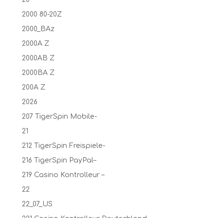
2000 80-20Z
2000_BAz
2000A Z
2000AB Z
2000BA Z
200A Z
2026
207 TigerSpin Mobile-
21
212 TigerSpin Freispiele-
216 TigerSpin PayPal–
219 Casino Kontrolleur –
22
22_07_US