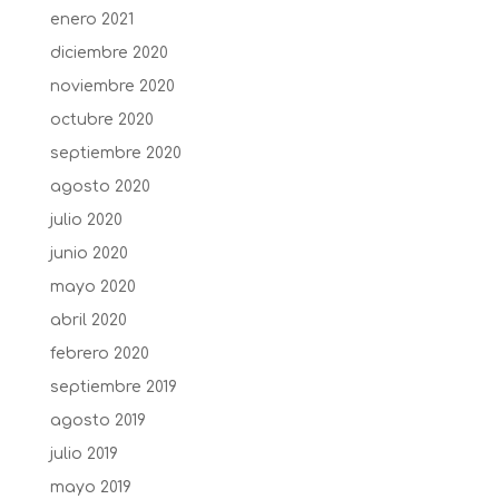
enero 2021
diciembre 2020
noviembre 2020
octubre 2020
septiembre 2020
agosto 2020
julio 2020
junio 2020
mayo 2020
abril 2020
febrero 2020
septiembre 2019
agosto 2019
julio 2019
mayo 2019