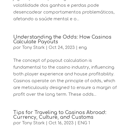
volatilidade dos ganhos e perdas pode
desencadear comportamentos problemáticos,
afetando a saúde mental e o...
Understanding the Odds: How Casinos
Calculate Payouts
por
Tony Stark
|
Oct 24, 2023
|
eng
The concept of payout calculation is
fundamental to the casino industry, influencing
both player experience and house profitability.
Casinos operate on the principle of odds, which
are meticulously designed to ensure a margin of
profit over the long term. These odds...
Tips for Traveling to Casinos Abroad:
Currency, Culture, and Customs
por
Tony Stark
|
Oct 16, 2023
|
ENG 1