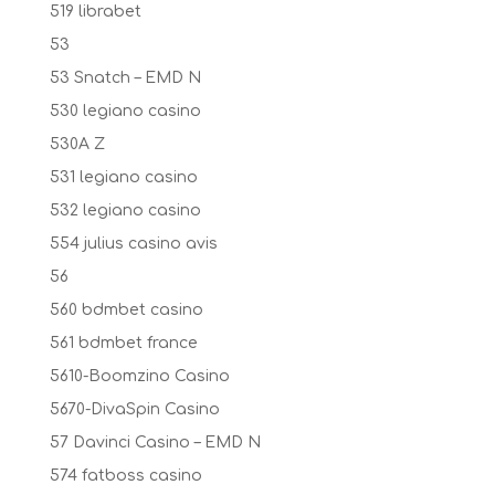
519 librabet
53
53 Snatch – EMD N
530 legiano casino
530A Z
531 legiano casino
532 legiano casino
554 julius casino avis
56
560 bdmbet casino
561 bdmbet france
5610-Boomzino Casino
5670-DivaSpin Casino
57 Davinci Casino – EMD N
574 fatboss casino