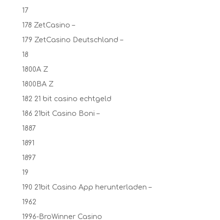
17
178 ZetCasino –
179 ZetCasino Deutschland –
18
1800A Z
1800BA Z
182 21 bit casino echtgeld
186 21bit Casino Boni –
1887
1891
1897
19
190 21bit Casino App herunterladen –
1962
1996-BroWinner Casino