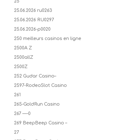
25
25.06.2026 ru0263
25.06.2026 RU0297
25.06.2026-p0020
250 meilleurs casinos en ligne
2500A Z
2500allZ
2500Z
252 Gudar Casino–
2597-RodeoSlot Casino
261
265-GoldRun Casino
267 —-0
269 BeepBeep Casino –
27