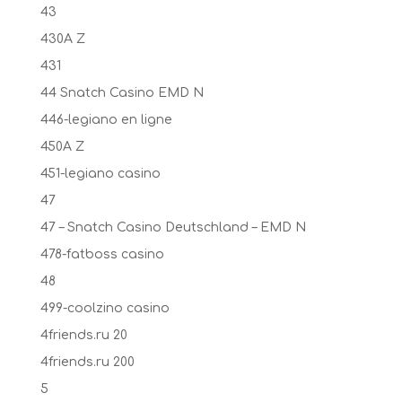
43
430A Z
431
44 Snatch Casino EMD N
446-legiano en ligne
450A Z
451-legiano casino
47
47 – Snatch Casino Deutschland – EMD N
478-fatboss casino
48
499-coolzino casino
4friends.ru 20
4friends.ru 200
5