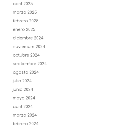
abril 2025
marzo 2025
febrero 2025
enero 2025
diciembre 2024
noviembre 2024
octubre 2024
septiembre 2024
agosto 2024
julio 2024
junio 2024
mayo 2024
abril 2024
marzo 2024
febrero 2024