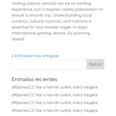
Visiting casinos abroad can be an exciting
experience, but it requires careful preparation to
ensure a smooth trip. Understanding local
currency, cultural nuances, and customs is
essential for any traveler eager to enjoy
international gaming venues. By planning
ahead...
« Entradas más antiguas
Entradas recientes
69GamesCZ Vše o herním světě, který milujete
69GamesCZ Vše o herním světě, který milujete
69GamesCZ Vše o herním světě, který milujete
69GamesCZ Vše o herním světě, který milujete