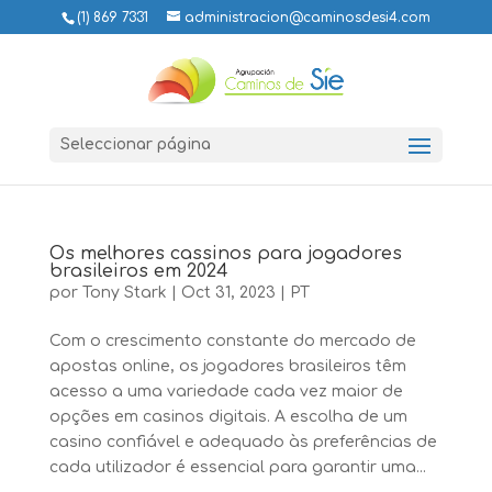
(1) 869 7331
administracion@caminosdesi4.com
Seleccionar página
Os melhores cassinos para jogadores
brasileiros em 2024
por
Tony Stark
|
Oct 31, 2023
|
PT
Com o crescimento constante do mercado de
apostas online, os jogadores brasileiros têm
acesso a uma variedade cada vez maior de
opções em casinos digitais. A escolha de um
casino confiável e adequado às preferências de
cada utilizador é essencial para garantir uma...