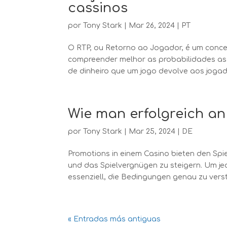
cassinos
por
Tony Stark
|
Mar 26, 2024
|
PT
O RTP, ou Retorno ao Jogador, é um conce
compreender melhor as probabilidades ass
de dinheiro que um jogo devolve aos jogad
Wie man erfolgreich an
por
Tony Stark
|
Mar 25, 2024
|
DE
Promotions in einem Casino bieten den Spie
und das Spielvergnügen zu steigern. Um jed
essenziell, die Bedingungen genau zu verst
« Entradas más antiguas