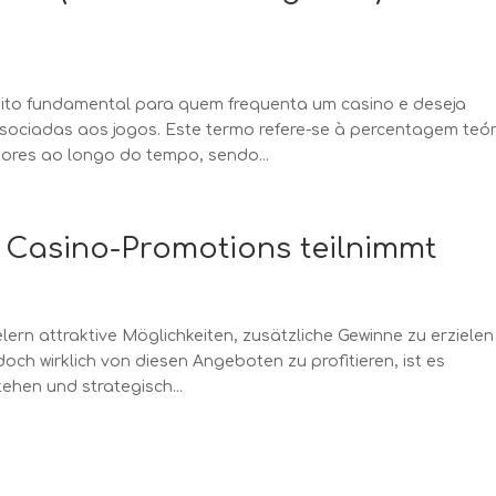
ito fundamental para quem frequenta um casino e deseja
ociadas aos jogos. Este termo refere-se à percentagem teór
ores ao longo do tempo, sendo...
 Casino-Promotions teilnimmt
lern attraktive Möglichkeiten, zusätzliche Gewinne zu erzielen
och wirklich von diesen Angeboten zu profitieren, ist es
ehen und strategisch...