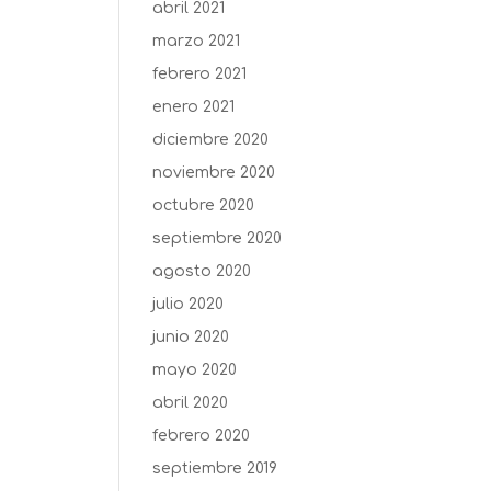
abril 2021
marzo 2021
febrero 2021
enero 2021
diciembre 2020
noviembre 2020
octubre 2020
septiembre 2020
agosto 2020
julio 2020
junio 2020
mayo 2020
abril 2020
febrero 2020
septiembre 2019