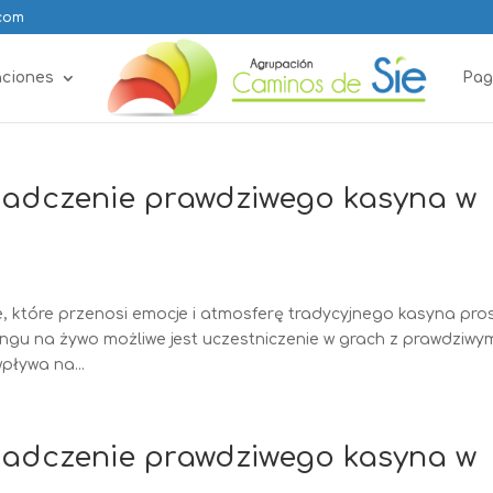
.com
aciones
Pag
iadczenie prawdziwego kasyna w
, które przenosi emocje i atmosferę tradycyjnego kasyna pro
ingu na żywo możliwe jest uczestniczenie w grach z prawdziwy
pływa na...
iadczenie prawdziwego kasyna w