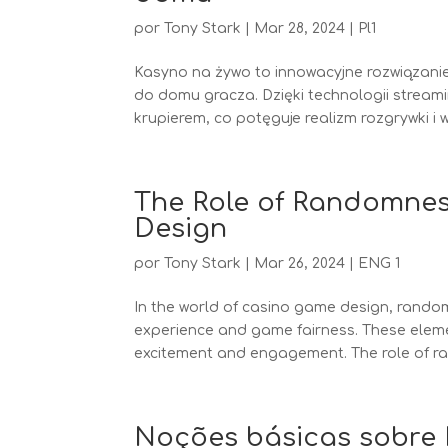
por
Tony Stark
|
Mar 28, 2024
|
Pl1
Kasyno na żywo to innowacyjne rozwiązanie
do domu gracza. Dzięki technologii stream
krupierem, co potęguje realizm rozgrywki i w
The Role of Randomne
Design
por
Tony Stark
|
Mar 26, 2024
|
ENG 1
In the world of casino game design, rando
experience and game fairness. These elem
excitement and engagement. The role of ra
Noções básicas sobre 