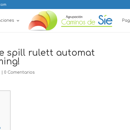
.com
aciones
Pag
 spill rulett automat
ming!
a
|
0 Comentarios
o