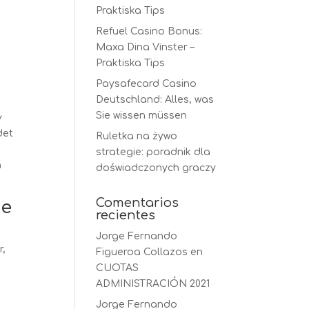
Praktiska Tips
Refuel Casino Bonus:
Maxa Dina Vinster –
Praktiska Tips
Paysafecard Casino
Deutschland: Alles, was
Sie wissen müssen
v
det
Ruletka na żywo
strategie: poradnik dla
n
doświadczonych graczy
Comentarios
ne
recientes
Jorge Fernando
r,
Figueroa Collazos
en
CUOTAS
ADMINISTRACIÓN 2021
Jorge Fernando