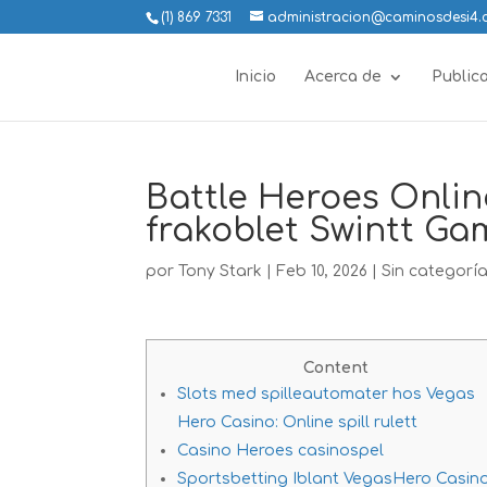
(1) 869 7331
administracion@caminosdesi4
Inicio
Acerca de
Public
Battle Heroes Online
frakoblet Swintt Ga
por
Tony Stark
|
Feb 10, 2026
|
Sin categorí
Content
Slots med spilleautomater hos Vegas
Hero Casino: Online spill rulett
Casino Heroes casinospel
Sportsbetting Iblant VegasHero Casin