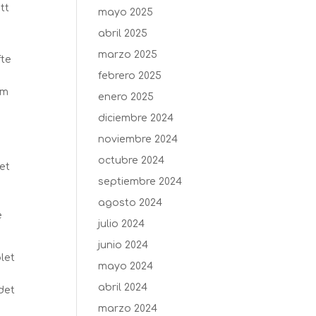
mayo 2025
abril 2025
marzo 2025
fte
febrero 2025
om
enero 2025
diciembre 2024
noviembre 2024
octubre 2024
et
septiembre 2024
agosto 2024
e
julio 2024
junio 2024
blet
mayo 2024
abril 2024
det
marzo 2024