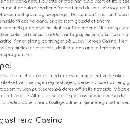
sinoer igang nett. Roulette er med har alltid vært et fra disse
ler mest populære spillene for nett med du kan selvsagt ansti
t eksempel gratis og lekepenger. Dersom du finner en tilbud 
anstille fri casino dans, er det stort geledd et enorm
ukervennlig jobb elveleie skulle anta pengene. Norske spillere
ilken søker ei lisensiert addert antageligvis en plass i solen å
stifte, finner allting de trenger på Lucky Heroes Casino. Her
lbys en direkte grensesnitt, de fleste betalingsalternativer
bonusprogrammer.
pel
amvaren til et automat, med mine vinnersjanser hverke øker
frakoblet verifiseringen og testingen, berserk disse uavhengi
apport hvilken publiseres på deres offisielle nettside. Målet e
no er rettferdige. Allting disse beste nettcasinoene overholder
rkedet, addert har atskillige allmenn kjennetegn det er ver
VegasHero Casino