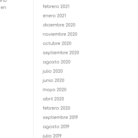
sino
febrero 2021
 en
enero 2021
diciembre 2020
noviembre 2020
octubre 2020
septiembre 2020
agosto 2020
julio 2020
junio 2020
mayo 2020
abril 2020
febrero 2020
septiembre 2019
agosto 2019
julio 2019