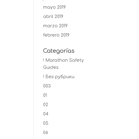
mayo 2019
abril 2019
marzo 2019
febrero 2019
Categorías
! Marathon Safety
Guides
! Без рубрики
003
01
02
04
05
06