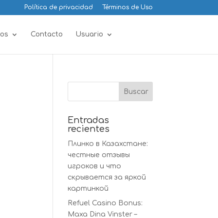
Política de privacidad
Términos de Uso
os
Contacto
Usuario
Entradas
recientes
Плинко в Казахстане:
честные отзывы
игроков и что
скрывается за яркой
картинкой
Refuel Casino Bonus:
Maxa Dina Vinster –