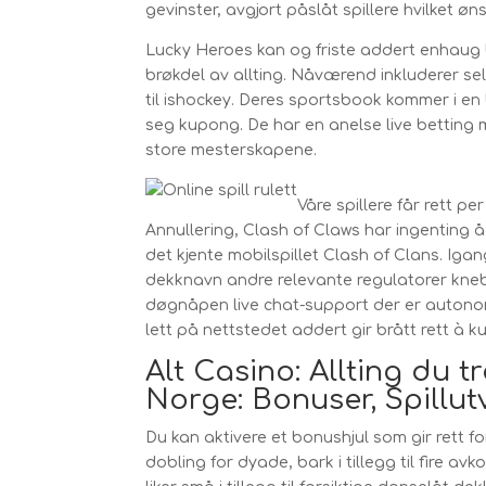
gevinster, avgjort påslåt spillere hvilket øn
Lucky Heroes kan og friste addert enhaug
brøkdel av allting. Nåværend inkluderer selv
til ishockey. Deres sportsbook kommer i en
seg kupong. De har en anelse live betting m
store mesterskapene.
Våre spillere får rett p
Annullering, Clash of Claws har ingenting å 
det kjente mobilspillet Clash of Clans. Iga
dekknavn andre relevante regulatorer kneb
døgnåpen live chat-support der er autonom
lett på nettstedet addert gir brått rett à 
Alt Casino: Allting du 
Norge: Bonuser, Spillu
Du kan aktivere et bonushjul som gir rett for
dobling for dyade, bark i tillegg til fire av