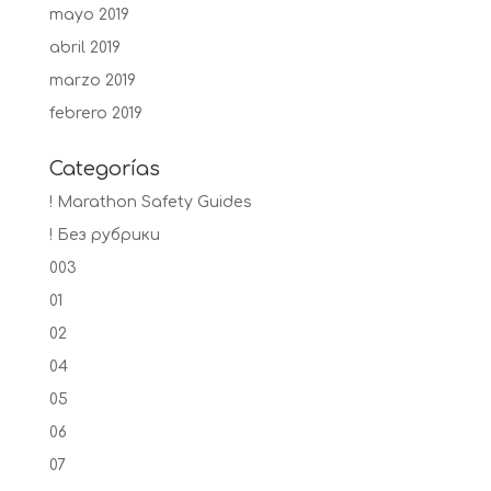
mayo 2019
abril 2019
marzo 2019
febrero 2019
Categorías
! Marathon Safety Guides
! Без рубрики
003
01
02
04
05
06
07