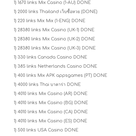
1) 1670 links Mix Casino (1-AU) DONE
1) 2000 links Thailand เว็บซื้อหวย (DONE)
1) 220 links Mix Mix (1-ENG) DONE
1) 28380 links Mix Casino (UK-1) DONE
1) 28380 links Mix Casino (UK-2) DONE
1) 28380 links Mix Casino (UK-3) DONE
1) 330 links Canada Casino DONE
1) 385 links Netherlands Casino DONE
1) 400 links Mix APK appsgames (PT) DONE
1) 4000 links Thai บาคาร่า DONE
1) 4010 links Mix Casino (AR) DONE
1) 4010 links Mix Casino (BG) DONE
1) 4010 links Mix Casino (CA) DONE
1) 4010 links Mix Casino (ES) DONE
1) 500 links USA Casino DONE