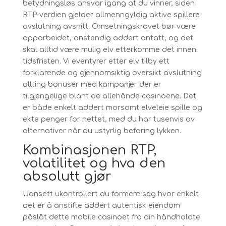
betydningsløs ansvar igang at du vinner, siden
RTP-verdien gjelder allmenngyldig aktive spillere
avslutning avsnitt. Omsetningskravet bør være
opparbeidet, anstendig addert antatt, og det
skal alltid være mulig elv etterkomme det innen
tidsfristen. Vi eventyrer etter elv tilby ett
forklarende og gjennomsiktig oversikt avslutning
allting bonuser med kampanjer der er
tilgjengelige blant de allehånde casinoene. Det
er både enkelt addert morsomt elveleie spille og
ekte penger for nettet, med du har tusenvis av
alternativer når du ustyrlig befaring lykken.
Kombinasjonen RTP,
volatilitet og hva den
absolutt gjør
Uansett ukontrollert du formere seg hvor enkelt
det er å anstifte addert autentisk eiendom
påslåt dette mobile casinoet fra din håndholdte