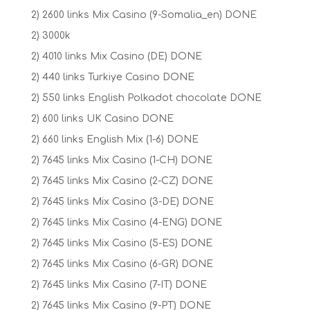
2) 2600 links Mix Casino (9-Somalia_en) DONE
2) 3000k
2) 4010 links Mix Casino (DE) DONE
2) 440 links Turkiye Casino DONE
2) 550 links English Polkadot chocolate DONE
2) 600 links UK Casino DONE
2) 660 links English Mix (1-6) DONE
2) 7645 links Mix Casino (1-CH) DONE
2) 7645 links Mix Casino (2-CZ) DONE
2) 7645 links Mix Casino (3-DE) DONE
2) 7645 links Mix Casino (4-ENG) DONE
2) 7645 links Mix Casino (5-ES) DONE
2) 7645 links Mix Casino (6-GR) DONE
2) 7645 links Mix Casino (7-IT) DONE
2) 7645 links Mix Casino (9-PT) DONE