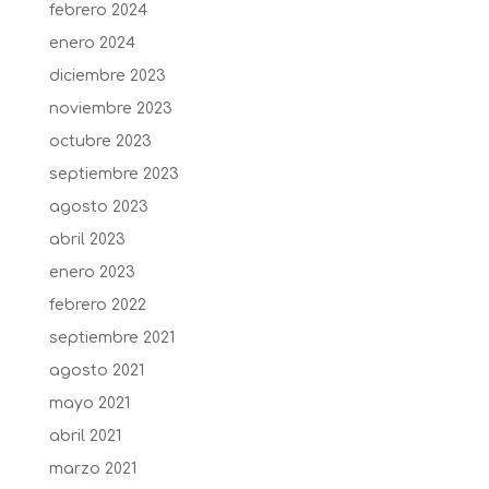
febrero 2024
enero 2024
diciembre 2023
noviembre 2023
octubre 2023
septiembre 2023
agosto 2023
abril 2023
enero 2023
febrero 2022
septiembre 2021
agosto 2021
mayo 2021
abril 2021
marzo 2021