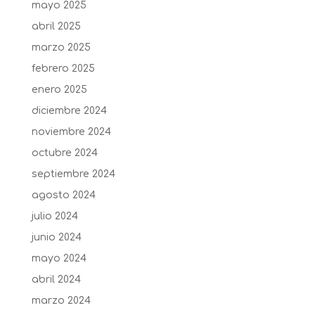
mayo 2025
abril 2025
marzo 2025
febrero 2025
enero 2025
diciembre 2024
noviembre 2024
octubre 2024
septiembre 2024
agosto 2024
julio 2024
junio 2024
mayo 2024
abril 2024
marzo 2024