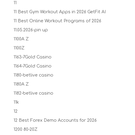
11
11 Best Gym Workout Apps in 2026 GetFit AI
11 Best Online Workout Programs of 2026
11.05.2026-pin up
1100A Z
1100Z
1163-7Gold Casino
1164-7Gold Casino
1180-betlive casino
1180A Z
1182-betlive casino
11k
12
12 Best Forex Demo Accounts for 2026
1200 80-20Z