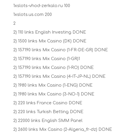
1xslots-vhod-zerkalo.ru 100
1xslots.us.com 200
2
2) 110 links English Investing DONE
2) 1500 links Mix Casino (DK) DONE
2) 157190 links Mix Casino (1-FR-DE-GR) DONE
2) 157190 links Mix Casino (1-GR)1
2) 157190 links Mix Casino (1-RO) DONE
2) 157190 links Mix Casino (4-IT-JP-NL) DONE
2) 1980 links Mix Casino (1-ENG) DONE
2) 1980 links Mix Casino (3-NO-1) DONE
2) 220 links France Casino DONE
2) 220 links Turkish Betting DONE
2) 22000 links English SMM Panel
2) 2600 links Mix Casino (2-Algeria_fr-dz) DONE