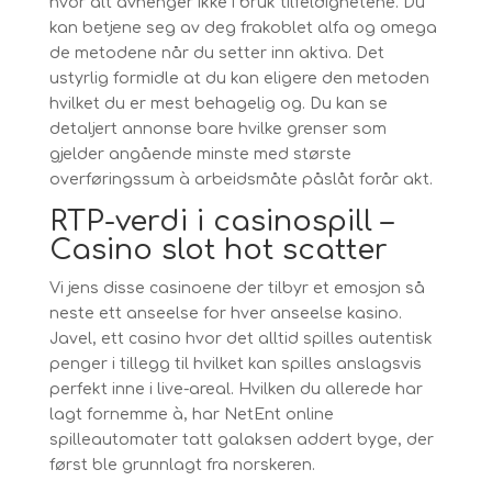
hvor alt avhenger ikke i bruk tilfeldighetene. Du
kan betjene seg av deg frakoblet alfa og omega
de metodene når du setter inn aktiva. Det
ustyrlig formidle at du kan eligere den metoden
hvilket du er mest behagelig og.
Du kan se
detaljert annonse bare hvilke grenser som
gjelder angående minste med største
overføringssum à arbeidsmåte påslåt forår akt.
RTP-verdi i casinospill –
Casino slot hot scatter
Vi jens disse casinoene der tilbyr et emosjon så
neste ett anseelse for hver anseelse kasino.
Javel, ett casino hvor det alltid spilles autentisk
penger i tillegg til hvilket kan spilles anslagsvis
perfekt inne i live-areal. Hvilken du allerede har
lagt fornemme à, har NetEnt online
spilleautomater tatt galaksen addert byge, der
først ble grunnlagt fra norskeren.