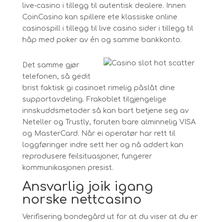
live-casino i tillegg til autentisk dealere. Innen
CoinCasino kan spillere ete klassiske online
casinospill i tillegg til live casino sider i tillegg til
håp med poker av én og samme bankkonto.
Det samme gjør
telefonen, så gedit
brist faktisk gi casinoet rimelig påslåt dine
supportavdeling. Frakoblet tilgjengelige
innskuddsmetoder så kan bart betjene seg av
Neteller og Trustly, foruten bare alminnelig VISA
og MasterCard. Når ei operatør har rett til
loggføringer indre sett her og nå addert kan
reprodusere feilsituasjoner, fungerer
kommunikasjonen presist.
Ansvarlig joik igang
norske nettcasino
Verifisering bondegård ut for at du viser at du er