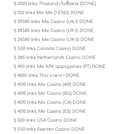
1) 2000 links Thailand เว็บซื้อหวย (DONE)
1) 220 links Mix Mix (1-ENG) DONE
1) 28380 links Mix Casino (UK-1) DONE
1) 28380 links Mix Casino (UK-2) DONE
1) 28380 links Mix Casino (UK-3) DONE
1) 330 links Canada Casino DONE
1) 385 links Netherlands Casino DONE
1) 400 links Mix APK appsgames (PT) DONE
1) 4000 links Thai บาคาร่า DONE
1) 4010 links Mix Casino (AR) DONE
1) 4010 links Mix Casino (BG) DONE
1) 4010 links Mix Casino (CA) DONE
1) 4010 links Mix Casino (ES) DONE
1) 500 links USA Casino DONE
1) 550 links Sweden Casino DONE