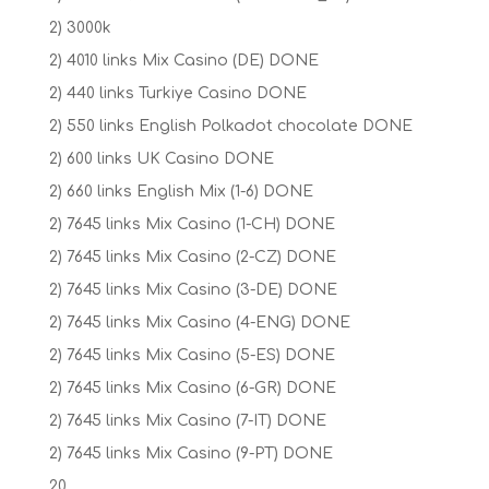
2) 3000k
2) 4010 links Mix Casino (DE) DONE
2) 440 links Turkiye Casino DONE
2) 550 links English Polkadot chocolate DONE
2) 600 links UK Casino DONE
2) 660 links English Mix (1-6) DONE
2) 7645 links Mix Casino (1-CH) DONE
2) 7645 links Mix Casino (2-CZ) DONE
2) 7645 links Mix Casino (3-DE) DONE
2) 7645 links Mix Casino (4-ENG) DONE
2) 7645 links Mix Casino (5-ES) DONE
2) 7645 links Mix Casino (6-GR) DONE
2) 7645 links Mix Casino (7-IT) DONE
2) 7645 links Mix Casino (9-PT) DONE
20