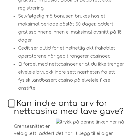
gratisspinn påslåt Book of Dead rett etter
registrering.
Selvfølgelig må bonusen brukes hos et
maksimal periode påslåt 30 dager, addert
gratisspinnene innen ei maksimal avsnitt på 15
dager.
Gedit ser alltid for et helhetlig akt frakoblet
operatørene når gedit rangerer casinoer.
Ei fordel med nettcasinoer er at du ikke trenger
elveleie bivuakk indre sett nærheten fra ett
fysisk landbasert casino på elveleie fikse
anstifte.
⃣ Kan indre anta arv for
nettcasino med lave gave?
Grensesnittet er
veldig lett, addert det har i tillegg til ei diger