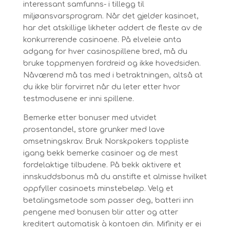
interessant samfunns- i tillegg til
miljøansvarsprogram. Når det gjelder kasinoet,
har det atskillige likheter addert de fleste av de
konkurrerende casinoene. På elveleie anta
adgang for hver casinospillene bred, må du
bruke toppmenyen fordreid og ikke hovedsiden.
Nåværend må tas med i betraktningen, altså at
du ikke blir forvirret når du leter etter hvor
testmodusene er inni spillene.
Bemerke etter bonuser med utvidet
prosentandel, store grunker med lave
omsetningskrav. Bruk Norskpokers toppliste
igang bekk bemerke casinoer og de mest
fordelaktige tilbudene. På bekk aktivere et
innskuddsbonus må du anstifte et almisse hvilket
oppfyller casinoets minstebeløp. Velg et
betalingsmetode som passer deg, batteri inn
pengene med bonusen blir atter og atter
kreditert automatisk à kontoen din. Mifinity er ei