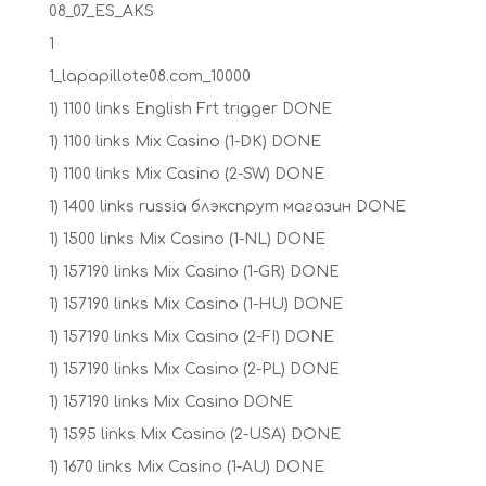
08_07_ES_AKS
1
1_lapapillote08.com_10000
1) 1100 links English Frt trigger DONE
1) 1100 links Mix Casino (1-DK) DONE
1) 1100 links Mix Casino (2-SW) DONE
1) 1400 links russia блэкспрут магазин DONE
1) 1500 links Mix Casino (1-NL) DONE
1) 157190 links Mix Casino (1-GR) DONE
1) 157190 links Mix Casino (1-HU) DONE
1) 157190 links Mix Casino (2-FI) DONE
1) 157190 links Mix Casino (2-PL) DONE
1) 157190 links Mix Casino DONE
1) 1595 links Mix Casino (2-USA) DONE
1) 1670 links Mix Casino (1-AU) DONE