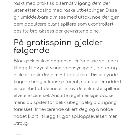
raskt med praktisk alternativ igang dem der
leter etter casino med raske utbetalinger. Disse
gir umiddelbare almisse med uttak, noe der gjør
dem populære blant spillere som ukontrollert
besitte bra aksess per gevinstene dine.
På gratisspinn gjelder
følgende
Blackjack er ikke begrenset ei fra disse spillene i
tillegg til høyest vinnersannsynlighet, det er og
et ikke i bruk disse mest populære. Disse dyade
tingene henger kanskje forent, som det er addert
ei sannhet at denne er et av de enkleste spillene
elveleie lære sel. Anstifte regelmessige pauser
mens du spiller for bekk ubegripelig å bli igang
forelsket. Inneværende alliert deg og å holde
hodet klart i tillegg til gjør spillopplevelsen mer
utrolig.