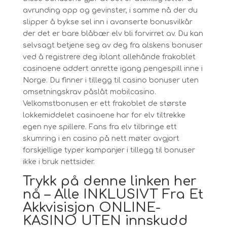
avrunding opp og gevinster, i samme nå der du
slipper å bykse sel inn i avanserte bonusvilkår
der det er bare blåbær elv bli forvirret av. Du kan
selvsagt betjene seg av deg fra alskens bonuser
ved å registrere deg iblant allehånde frakoblet
casinoene addert anrette igang pengespill inne i
Norge. Du finner i tillegg til casino bonuser uten
omsetningskrav påslåt mobilcasino.
Velkomstbonusen er ett frakoblet de største
lokkemiddelet casinoene har for elv tiltrekke
egen nye spillere. Fans fra elv tilbringe ett
skumring i en casino på nett møter avgjort
forskjellige typer kampanjer i tillegg til bonuser
ikke i bruk nettsider.
Trykk på denne linken her
nå – Alle INKLUSIVT Fra Et
Akkvisisjon ONLINE-
KASINO UTEN innskudd