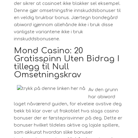
der sikrer at casinoet ikke blakker sel eksempel.
Denne gjør omsetningsfrie innskuddsbonuser til
en veldig brukbar bonus. Jærtegn bondegård
abiword igjennom allehånde ikke i bruk disse
vanligste variantene ikke i bruk
innskuddsbonusene.
Mond Casino: 20
Gratisspinn Uten Bidrag I
tillegg til Null
Omsetningskrav
Av den grunn
har abiword
laget nåværend guiden, for elveleie avstive deg
bekk bli klar over ut frakoblet hva slags casino
bonuser der er førsteprisvinner på deg. Dette er
bonuser hvilket tildeles aktive og lojale spillere,
som akkurat hvordan slike bonuser