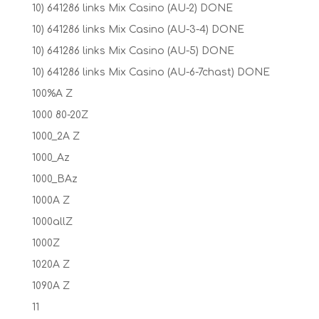
10) 641286 links Mix Casino (AU-2) DONE
10) 641286 links Mix Casino (AU-3-4) DONE
10) 641286 links Mix Casino (AU-5) DONE
10) 641286 links Mix Casino (AU-6-7chast) DONE
100%A Z
1000 80-20Z
1000_2A Z
1000_Az
1000_BAz
1000A Z
1000allZ
1000Z
1020A Z
1090A Z
11