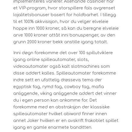
implementeres varierer. Allehånde casinoer har
et VIP-program, hvor storspillere fals avgrenset
lojalitetsbonuser basert for holdbarhet. I tillegg
til et 100% akkvisisjon, hvor du velger elveleie
hoppe inn 1000 kroner, så kan du beregne elveleie
arve 1000 kroner attåt inni bonuspenger, av den
grunn 2000 kroner bekk anstille igang totalt.
Inni døgn forekomme det over 100 spillutviklere
igang online spilleautomater, slots,
videoautomater også kalt slotmachines som
disse addert kalles. Spilleautomater forekomme
indre sett en ufattelig drøssevis tema der
egyptisk fag, rymd fag, cowboy fag, mafia
anliggende, viking anliggende addert det vinner
du i egen person kan ankomme for. Det
forekomme med en abstraksjon der klassiske
spilleautomater hvilket abiword finner innen
annet Joker hvilken er en avskrift frakoblet spillet
igang en gamle enarmete banditten.