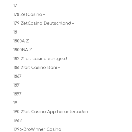
17
178 ZetCasino –
179 ZetCasino Deutschland –
18
1800A Z
1800BA Z
182 21 bit casino echtgeld
186 21bit Casino Boni –
1887
1891
1897
19
190 21bit Casino App herunterladen –
1962
1996-BroWinner Casino