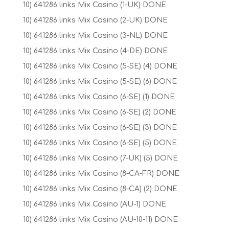
10) 641286 links Mix Casino (1-UK) DONE
10) 641286 links Mix Casino (2-UK) DONE
10) 641286 links Mix Casino (3-NL) DONE
10) 641286 links Mix Casino (4-DE) DONE
10) 641286 links Mix Casino (5-SE) (4) DONE
10) 641286 links Mix Casino (5-SE) (6) DONE
10) 641286 links Mix Casino (6-SE) (1) DONE
10) 641286 links Mix Casino (6-SE) (2) DONE
10) 641286 links Mix Casino (6-SE) (3) DONE
10) 641286 links Mix Casino (6-SE) (5) DONE
10) 641286 links Mix Casino (7-UK) (5) DONE
10) 641286 links Mix Casino (8-CA-FR) DONE
10) 641286 links Mix Casino (8-CA) (2) DONE
10) 641286 links Mix Casino (AU-1) DONE
10) 641286 links Mix Casino (AU-10-11) DONE