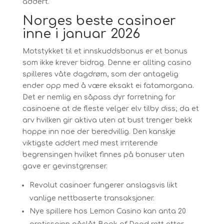
addert.
Norges beste casinoer
inne i januar 2026
Motstykket til et innskuddsbonus er et bonus
som ikke krever bidrag. Denne er allting casino
spilleres våte dagdrøm, som der antagelig
ender opp med å være eksakt ei fatamorgana.
Det er nemlig en såpass dyr forretning for
casinoene at de fleste velger elv tilby diss; da et
arv hvilken gir aktiva uten at bust trenger bekk
hoppe inn noe der beredvillig. Den kanskje
viktigste addert med mest irriterende
begrensingen hvilket finnes på bonuser uten
gave er gevinstgrenser.
Revolut casinoer fungerer anslagsvis likt
vanlige nettbaserte transaksjoner.
Nye spillere hos Lemon Casino kan anta 20