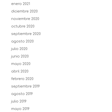
enero 2021
diciembre 2020
noviembre 2020
octubre 2020
septiembre 2020
agosto 2020
julio 2020
junio 2020
mayo 2020
abril 2020
febrero 2020
septiembre 2019
agosto 2019
julio 2019
mayo 2019