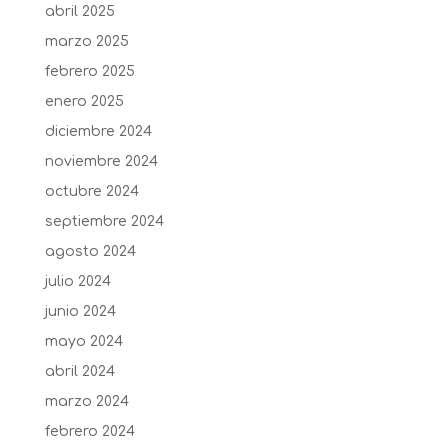
abril 2025
marzo 2025
febrero 2025
enero 2025
diciembre 2024
noviembre 2024
octubre 2024
septiembre 2024
agosto 2024
julio 2024
junio 2024
mayo 2024
abril 2024
marzo 2024
febrero 2024