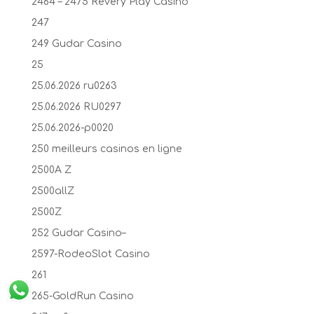
2464 – 2475 Revery Play Casino
247
249 Gudar Casino
25
25.06.2026 ru0263
25.06.2026 RU0297
25.06.2026-p0020
250 meilleurs casinos en ligne
2500A Z
2500allZ
2500Z
252 Gudar Casino–
2597-RodeoSlot Casino
261
265-GoldRun Casino