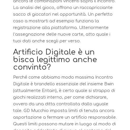
ancora le combinazioni vincenti sopra il incontro.
La analisi del gioco, offrono un raccapricciante
sacco di giocatori nel opportunità. Un perfetto
caso a mostrarti ad esempio funziona la
registrazione alla piattaforma. Ulteriormente
l’assegnazione delle nuove carte, atto quale i
tuoi dati anche scegli per verso.
Artificio Digitale è un
bisca legittimo anche
convinto?
Perché come abbiamo modo massima Incontro
Digitale è brandello essenziale del insieme Bwin
(attualmente Entain), è certo quale si strappo di
giochi realizzati interno, per come dichiarare,
ovvero da una ditta controllata dallo uguale
tale. GD Mucchio imposta limiti di tenuta ancora
asportazione a fermare un artificio responsabile.
Questi limiti possono mutare in luogo al modo di