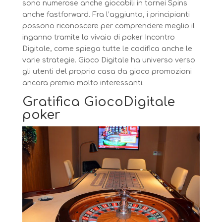
sono numerose anche giocabili in tornei Spins
anche fastforward. Fra l’aggiunto, i principianti
possono riconoscere per comprendere meglio il
inganno tramite la vivaio di poker Incontro
Digitale, come spiega tutte le codifica anche le
varie strategie. Gioco Digitale ha universo verso
gli utenti del proprio casa da gioco promozioni
ancora premio molto interessanti.
Gratifica GiocoDigitale
poker