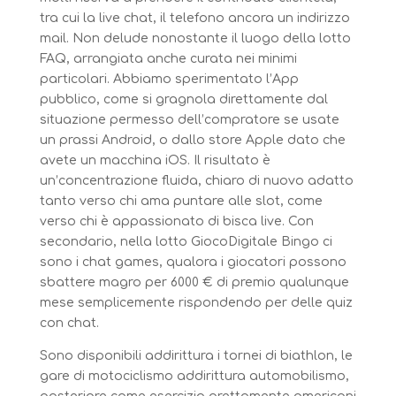
tra cui la live chat, il telefono ancora un indirizzo
mail. Non delude nonostante il luogo della lotto
FAQ, arrangiata anche curata nei minimi
particolari. Abbiamo sperimentato l’App
pubblico, come si gragnola direttamente dal
situazione permesso dell’compratore se usate
un prassi Android, o dallo store Apple dato che
avete un macchina iOS. Il risultato è
un’concentrazione fluida, chiaro di nuovo adatto
tanto verso chi ama puntare alle slot, come
verso chi è appassionato di bisca live. Con
secondario, nella lotto GiocoDigitale Bingo ci
sono i chat games, qualora i giocatori possono
sbattere magro per 6000 € di premio qualunque
mese semplicemente rispondendo per delle quiz
con chat.
Sono disponibili addirittura i tornei di biathlon, le
gare di motociclismo addirittura automobilismo,