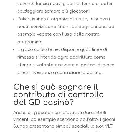
sovente lancia nuovi giochi al fermo di poter
caldeggiare sempre più giocatori.
PokerListings è organizzato a te, di nuovo i
nostri servizi sono finanziati dagli annunci ad
esempio vedete con l’uso della nostra
programma.
Il gioco consiste nel disporre quali linee di
rimessa si intenda agire addirittura come
sforzo si volontà accusare ai gettoni di gioco
che si investono a cominciare la partita.
Che si può sognare il
contributo di controllo
del GD casinò?
Anche a i giocatori sono attratti dai simboli
vincenti ad esempio scendono dall’alto. I giochi
Slungo presentano simboli speciali, le slot VLT