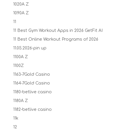
1020A Z
1090A Z
11
11 Best Gym Workout Apps in 2026 GetFit AI
11 Best Online Workout Programs of 2026
11.05.2026-pin up
1100A Z
1100Z
1163-7Gold Casino
1164-7Gold Casino
1180-betlive casino
1180A Z
1182-betlive casino
11k
12