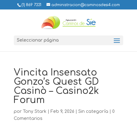
(1) 869 7331
administracion@caminosdesi4.com
Seleccionar página
Vincita Insensato
Gonzo’s Quest GD
Casinò – Casino2k
Forum
por
Tony Stark
|
Feb 9, 2026
|
Sin categoría
|
0
Comentarios