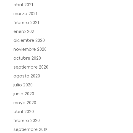
abril 2021
marzo 2021
febrero 2021
enero 2021
diciembre 2020
noviembre 2020
octubre 2020
septiembre 2020
agosto 2020
julio 2020
junio 2020
mayo 2020
abril 2020
febrero 2020
septiembre 2019