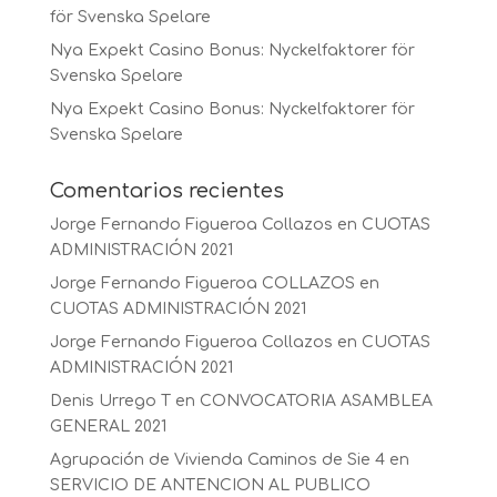
för Svenska Spelare
Nya Expekt Casino Bonus: Nyckelfaktorer för
Svenska Spelare
Nya Expekt Casino Bonus: Nyckelfaktorer för
Svenska Spelare
Comentarios recientes
Jorge Fernando Figueroa Collazos
en
CUOTAS
ADMINISTRACIÓN 2021
Jorge Fernando Figueroa COLLAZOS
en
CUOTAS ADMINISTRACIÓN 2021
Jorge Fernando Figueroa Collazos
en
CUOTAS
ADMINISTRACIÓN 2021
Denis Urrego T
en
CONVOCATORIA ASAMBLEA
GENERAL 2021
Agrupación de Vivienda Caminos de Sie 4
en
SERVICIO DE ANTENCION AL PUBLICO