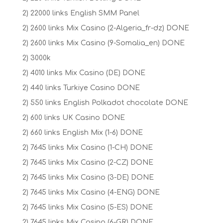
2) 22000 links English SMM Panel
2) 2600 links Mix Casino (2-Algeria_fr-dz) DONE
2) 2600 links Mix Casino (9-Somalia_en) DONE
2) 3000k
2) 4010 links Mix Casino (DE) DONE
2) 440 links Turkiye Casino DONE
2) 550 links English Polkadot chocolate DONE
2) 600 links UK Casino DONE
2) 660 links English Mix (1-6) DONE
2) 7645 links Mix Casino (1-CH) DONE
2) 7645 links Mix Casino (2-CZ) DONE
2) 7645 links Mix Casino (3-DE) DONE
2) 7645 links Mix Casino (4-ENG) DONE
2) 7645 links Mix Casino (5-ES) DONE
2) 7645 links Mix Casino (6-GR) DONE