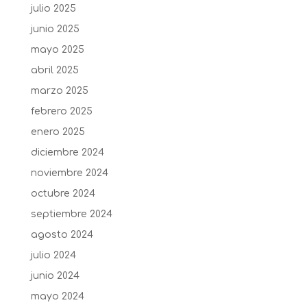
julio 2025
junio 2025
mayo 2025
abril 2025
marzo 2025
febrero 2025
enero 2025
diciembre 2024
noviembre 2024
octubre 2024
septiembre 2024
agosto 2024
julio 2024
junio 2024
mayo 2024