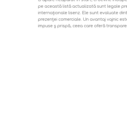
pe această listă actualizată sunt legale pr
internaționale lisenz. Ele sunt evaluate dint
prezenței comerciale. Un avantaj vajnic este 
impuse ş prispă, ceea care oferă transparenţ