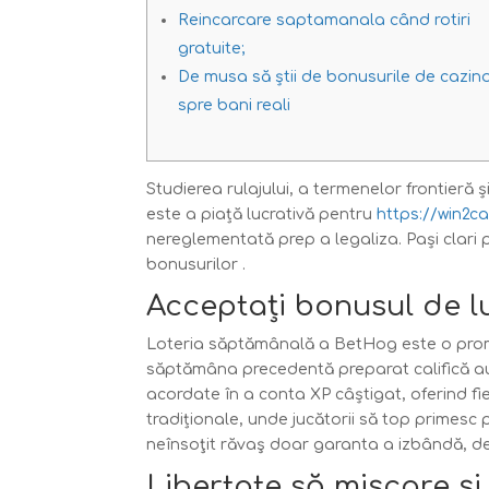
Reincarcare saptamanala când rotiri
gratuite;
De musa să știi de bonusurile de cazin
spre bani reali
Studierea rulajului, a termenelor frontieră ș
este a piață lucrativă pentru
https://win2ca
nereglementată prep a legaliza.
Pași clari
bonusurilor .
Acceptați bonusul de l
Loteria săptămânală a BetHog este o promo
săptămâna precedentă preparat califică auto
acordate în a conta XP câștigat, oferind fi
tradiționale, unde jucătorii să top primesc 
neînsoţit răvaş doar garanta a izbândă, d
Libertate să mișcare și 