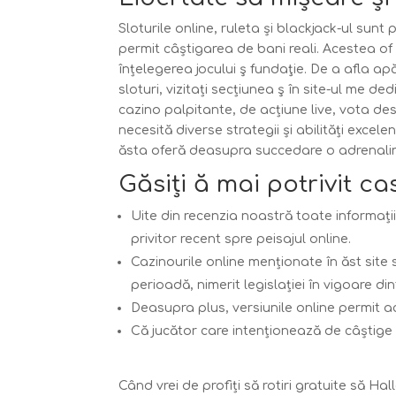
Sloturile online, ruleta și blackjack-ul sun
permit câștigarea de bani reali. Acestea of 
înțelegerea jocului ş fundaţie. De a afla a
sloturi, vizitați secțiunea ş în site-ul me d
cazino palpitante, de acțiune live, vota des
necesită diverse strategii și abilități excelen
ăsta oferă deasupra succedare o adrenalin
Găsiți ă mai potrivit ca
Uite din recenzia noastră toate informațiil
privitor recent spre peisajul online.
Cazinourile online menționate în ăst site 
perioadă, nimerit legislației în vigoare di
Deasupra plus, versiunile online permit acc
Că jucător care intenționează de câștige p
Când vrei de profiți să rotiri gratuite să Ha