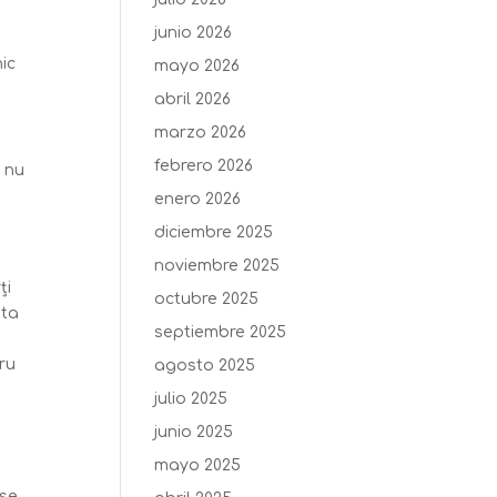
junio 2026
ic
mayo 2026
abril 2026
marzo 2026
febrero 2026
c nu
enero 2026
diciembre 2025
noviembre 2025
ți
octubre 2025
nta
septiembre 2025
tru
agosto 2025
julio 2025
junio 2025
mayo 2025
use