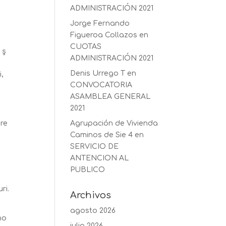
ADMINISTRACIÓN 2021
Jorge Fernando
Figueroa Collazos
en
CUOTAS
 ş
ADMINISTRACIÓN 2021
Denis Urrego T
en
i,
CONVOCATORIA
ASAMBLEA GENERAL
2021
are
Agrupación de Vivienda
Caminos de Sie 4
en
SERVICIO DE
ANTENCION AL
PUBLICO
ri.
Archivos
agosto 2026
julio 2026