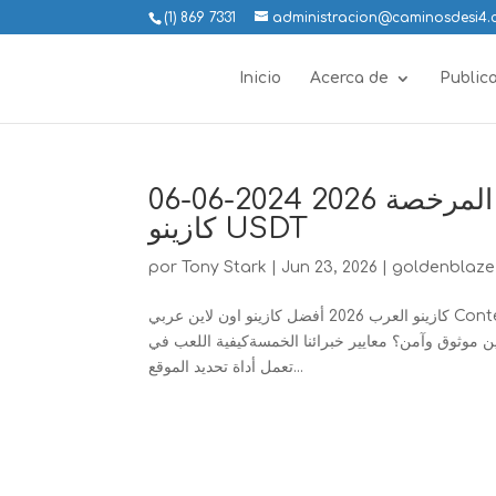
(1) 869 7331
administracion@caminosdesi4
Inicio
Acerca de
Public
كازينو اون لاين أفضل الكازينوهات العربية المرخصة 2026 2024-06-06
كازينو USDT
por
Tony Stark
|
Jun 23, 2026
|
goldenblaze 
كازينو العرب 2026 أفضل كازينو اون لاين عربي Contentلماذا تختار هذه الأداة للتحقق من اين موقعك الان؟كازينوهات العملات الرقمية:
نو اون لاين موثوق وآمن؟ معايير خبرائنا الخمسةكيفية اللعب في
تعمل أداة تحديد الموقع...