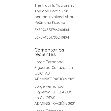
The truth Is You aren’t
The one Particular
person Involved About
Рейтинг Казино
367094351786240104
367094351786240104
Comentarios
recientes
Jorge Fernando
Figueroa Collazos
en
CUOTAS
ADMINISTRACIÓN 2021
Jorge Fernando
Figueroa COLLAZOS
en
CUOTAS
ADMINISTRACIÓN 2021