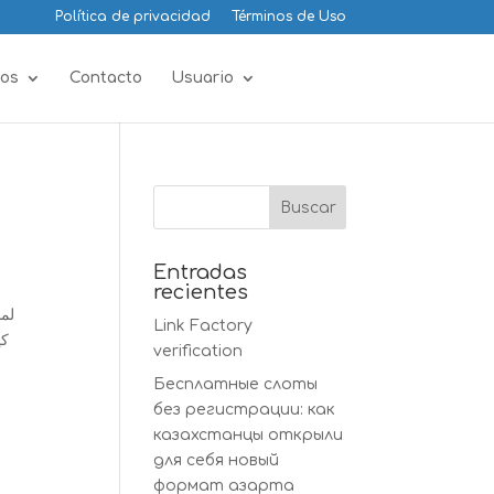
Política de privacidad
Términos de Uso
os
Contacto
Usuario
Entradas
recientes
Link Factory
verification
Бесплатные слоты
без регистрации: как
казахстанцы открыли
для себя новый
формат азарта