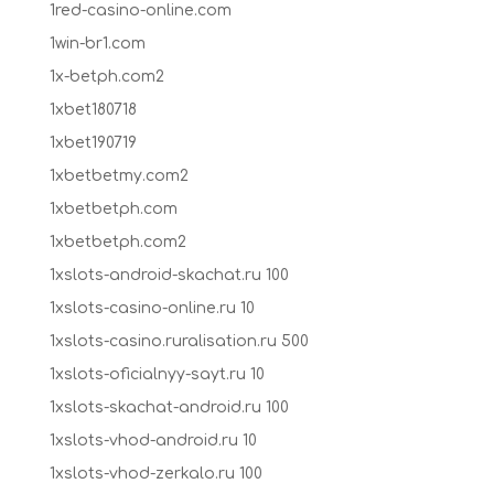
1red-casino-online.com
1win-br1.com
1x-betph.com2
1xbet180718
1xbet190719
1xbetbetmy.com2
1xbetbetph.com
1xbetbetph.com2
1xslots-android-skachat.ru 100
1xslots-casino-online.ru 10
1xslots-casino.ruralisation.ru 500
1xslots-oficialnyy-sayt.ru 10
1xslots-skachat-android.ru 100
1xslots-vhod-android.ru 10
1xslots-vhod-zerkalo.ru 100