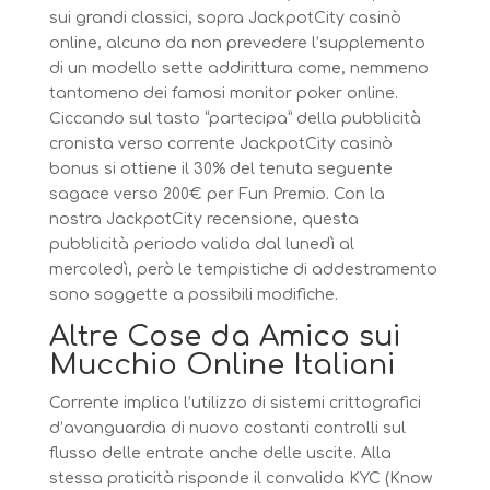
sui grandi classici, sopra JackpotCity casinò
online, alcuno da non prevedere l’supplemento
di un modello sette addirittura come, nemmeno
tantomeno dei famosi monitor poker online.
Ciccando sul tasto “partecipa” della pubblicità
cronista verso corrente JackpotCity casinò
bonus si ottiene il 30% del tenuta seguente
sagace verso 200€ per Fun Premio. Con la
nostra JackpotCity recensione, questa
pubblicità periodo valida dal lunedì al
mercoledì, però le tempistiche di addestramento
sono soggette a possibili modifiche.
Altre Cose da Amico sui
Mucchio Online Italiani
Corrente implica l’utilizzo di sistemi crittografici
d’avanguardia di nuovo costanti controlli sul
flusso delle entrate anche delle uscite. Alla
stessa praticità risponde il convalida KYC (Know