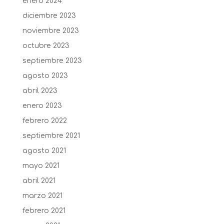
enero 2024
diciembre 2023
noviembre 2023
octubre 2023
septiembre 2023
agosto 2023
abril 2023
enero 2023
febrero 2022
septiembre 2021
agosto 2021
mayo 2021
abril 2021
marzo 2021
febrero 2021