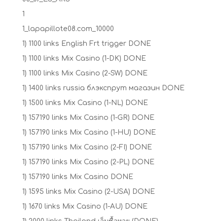
1
1_lapapillote08.com_10000
1) 1100 links English Frt trigger DONE
1) 1100 links Mix Casino (1-DK) DONE
1) 1100 links Mix Casino (2-SW) DONE
1) 1400 links russia блэкспрут магазин DONE
1) 1500 links Mix Casino (1-NL) DONE
1) 157190 links Mix Casino (1-GR) DONE
1) 157190 links Mix Casino (1-HU) DONE
1) 157190 links Mix Casino (2-FI) DONE
1) 157190 links Mix Casino (2-PL) DONE
1) 157190 links Mix Casino DONE
1) 1595 links Mix Casino (2-USA) DONE
1) 1670 links Mix Casino (1-AU) DONE