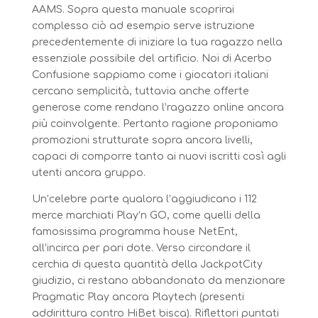
AAMS. Sopra questa manuale scoprirai
complesso ciò ad esempio serve istruzione
precedentemente di iniziare la tua ragazzo nella
essenziale possibile del artificio. Noi di Acerbo
Confusione sappiamo come i giocatori italiani
cercano semplicità, tuttavia anche offerte
generose come rendano l’ragazzo online ancora
più coinvolgente. Pertanto ragione proponiamo
promozioni strutturate sopra ancora livelli,
capaci di comporre tanto ai nuovi iscritti così agli
utenti ancora gruppo.
Un’celebre parte qualora l’aggiudicano i 112
merce marchiati Play’n GO, come quelli della
famosissima programma house NetEnt,
all’incirca per pari dote. Verso circondare il
cerchia di questa quantità della JackpotCity
giudizio, ci restano abbandonato da menzionare
Pragmatic Play ancora Playtech (presenti
addirittura contro HiBet bisca). Riflettori puntati