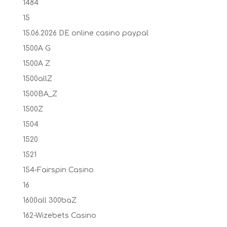
1484
15
15.06.2026 DE online casino paypal
1500A G
1500A Z
1500allZ
1500BA_Z
1500Z
1504
1520
1521
154-Fairspin Casino
16
1600all 300baZ
162-Wizebets Casino