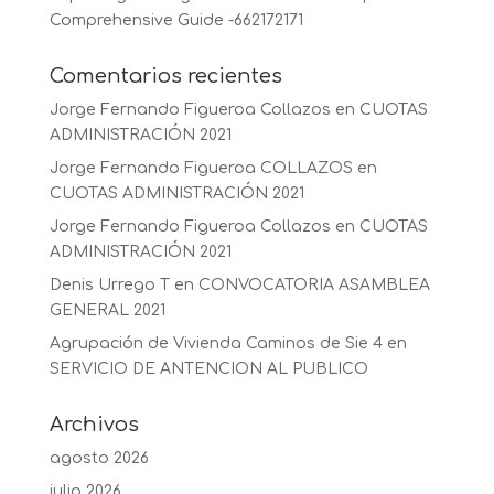
Comprehensive Guide -662172171
Comentarios recientes
Jorge Fernando Figueroa Collazos
en
CUOTAS
ADMINISTRACIÓN 2021
Jorge Fernando Figueroa COLLAZOS
en
CUOTAS ADMINISTRACIÓN 2021
Jorge Fernando Figueroa Collazos
en
CUOTAS
ADMINISTRACIÓN 2021
Denis Urrego T
en
CONVOCATORIA ASAMBLEA
GENERAL 2021
Agrupación de Vivienda Caminos de Sie 4
en
SERVICIO DE ANTENCION AL PUBLICO
Archivos
agosto 2026
julio 2026