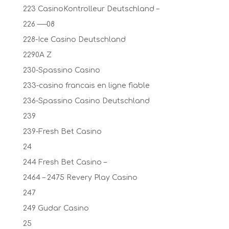
223 CasinoKontrolleur Deutschland –
226 —–08
228-Ice Casino Deutschland
2290A Z
230-Spassino Casino
233-casino francais en ligne fiable
236-Spassino Casino Deutschland
239
239-Fresh Bet Casino
24
244 Fresh Bet Casino –
2464 – 2475 Revery Play Casino
247
249 Gudar Casino
25