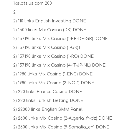
1xslots.us.com 200
2
2) 110 links English Investing DONE
2) 1500 links Mix Casino (DK) DONE
2) 157190 links Mix Casino (1-FR-DE-GR) DONE
2) 157190 links Mix Casino (1-GR)1
2) 157190 links Mix Casino (1-RO) DONE
2) 157190 links Mix Casino (4-IT-JP-NL) DONE
2) 1980 links Mix Casino (1-ENG) DONE
2) 1980 links Mix Casino (3-NO-1) DONE
2) 220 links France Casino DONE
2) 220 links Turkish Betting DONE
2) 22000 links English SMM Panel
2) 2600 links Mix Casino (2-Algeria_fr-dz) DONE
2) 2600 links Mix Casino (9-Somalia_en) DONE