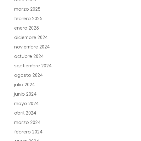
marzo 2025
febrero 2025
enero 2025
diciembre 2024
noviembre 2024
octubre 2024
septiembre 2024
agosto 2024
julio 2024
junio 2024
mayo 2024
abril 2024
marzo 2024
febrero 2024