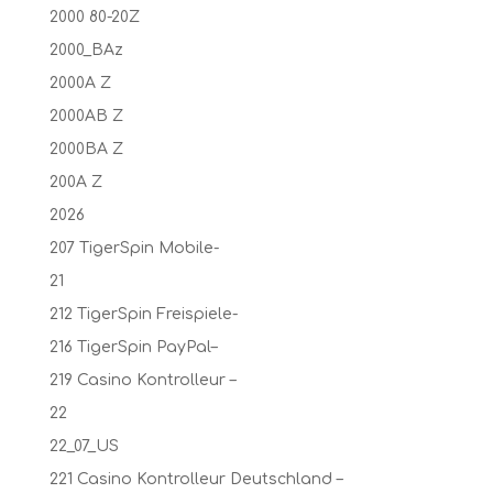
2000 80-20Z
2000_BAz
2000A Z
2000AB Z
2000BA Z
200A Z
2026
207 TigerSpin Mobile-
21
212 TigerSpin Freispiele-
216 TigerSpin PayPal–
219 Casino Kontrolleur –
22
22_07_US
221 Casino Kontrolleur Deutschland –