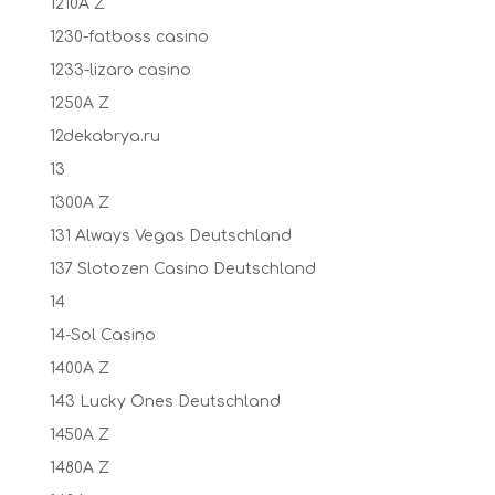
1210A Z
1230-fatboss casino
1233-lizaro casino
1250A Z
12dekabrya.ru
13
1300A Z
131 Always Vegas Deutschland
137 Slotozen Casino Deutschland
14
14-Sol Casino
1400A Z
143 Lucky Ones Deutschland
1450A Z
1480A Z