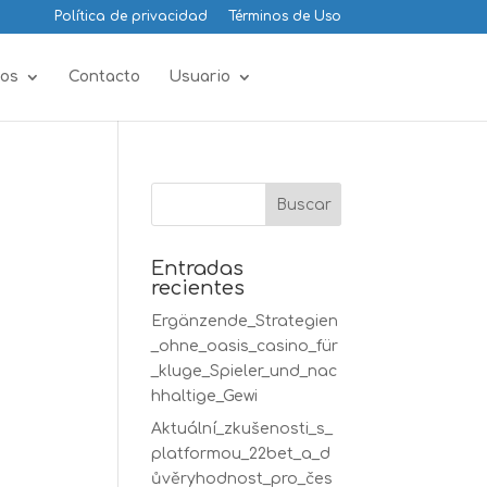
Política de privacidad
Términos de Uso
os
Contacto
Usuario
Entradas
recientes
Ergänzende_Strategien
_ohne_oasis_casino_für
_kluge_Spieler_und_nac
hhaltige_Gewi
Aktuální_zkušenosti_s_
platformou_22bet_a_d
ůvěryhodnost_pro_čes