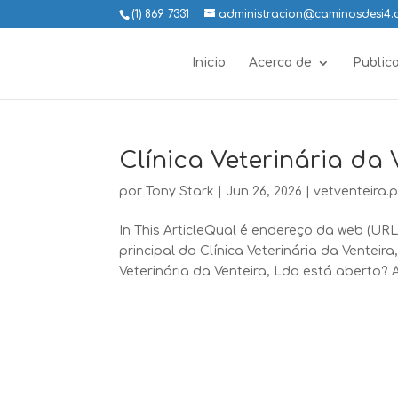
(1) 869 7331
administracion@caminosdesi4
Inicio
Acerca de
Public
Clínica Veterinária da 
por
Tony Stark
|
Jun 26, 2026
|
vetventeira.p
In This ArticleQual é endereço da web (URL
principal do Clínica Veterinária da Ventei
Veterinária da Venteira, Lda está aberto? A 