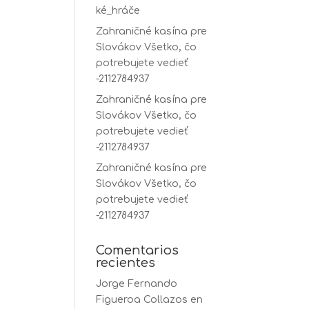
ké_hráče
Zahraničné kasína pre
Slovákov Všetko, čo
potrebujete vedieť
-2112784937
Zahraničné kasína pre
Slovákov Všetko, čo
potrebujete vedieť
-2112784937
Zahraničné kasína pre
Slovákov Všetko, čo
potrebujete vedieť
-2112784937
Comentarios
recientes
Jorge Fernando
Figueroa Collazos
en