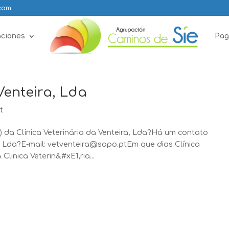
.com
aciones
Pag
Venteira, Lda
t
) da Clínica Veterinária da Venteira, Lda?Há um contato
ra, Lda?E-mail: vetventeira@sapo.ptEm que dias Clínica
Clinica Veterin&#xE1;ria...