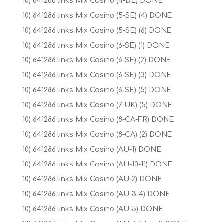
10) 641286 links Mix Casino (4-DE) DONE
10) 641286 links Mix Casino (5-SE) (4) DONE
10) 641286 links Mix Casino (5-SE) (6) DONE
10) 641286 links Mix Casino (6-SE) (1) DONE
10) 641286 links Mix Casino (6-SE) (2) DONE
10) 641286 links Mix Casino (6-SE) (3) DONE
10) 641286 links Mix Casino (6-SE) (5) DONE
10) 641286 links Mix Casino (7-UK) (5) DONE
10) 641286 links Mix Casino (8-CA-FR) DONE
10) 641286 links Mix Casino (8-CA) (2) DONE
10) 641286 links Mix Casino (AU-1) DONE
10) 641286 links Mix Casino (AU-10-11) DONE
10) 641286 links Mix Casino (AU-2) DONE
10) 641286 links Mix Casino (AU-3-4) DONE
10) 641286 links Mix Casino (AU-5) DONE