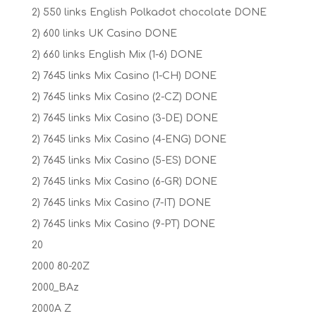
2) 550 links English Polkadot chocolate DONE
2) 600 links UK Casino DONE
2) 660 links English Mix (1-6) DONE
2) 7645 links Mix Casino (1-CH) DONE
2) 7645 links Mix Casino (2-CZ) DONE
2) 7645 links Mix Casino (3-DE) DONE
2) 7645 links Mix Casino (4-ENG) DONE
2) 7645 links Mix Casino (5-ES) DONE
2) 7645 links Mix Casino (6-GR) DONE
2) 7645 links Mix Casino (7-IT) DONE
2) 7645 links Mix Casino (9-PT) DONE
20
2000 80-20Z
2000_BAz
2000A Z