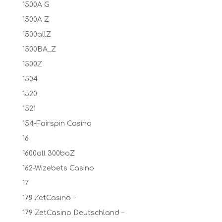
1500A G
1500A Z
1500allZ
1500BA_Z
1500Z
1504
1520
1521
154-Fairspin Casino
16
1600all 300baZ
162-Wizebets Casino
17
178 ZetCasino –
179 ZetCasino Deutschland –