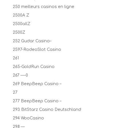
250 meilleurs casinos en ligne
2500A Z
2500allZ
2500Z
252 Gudar Casino–
2597-RodeoSlot Casino
261
265-GoldRun Casino
267 —-0
269 BeepBeep Casino –
27
277 BeepBeep Casino –
293 BitStarz Casino Deutschland
294 WooCasino
298 —