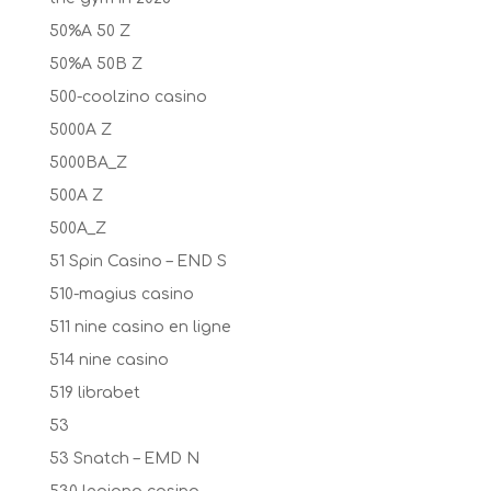
50%A 50 Z
50%A 50B Z
500-coolzino casino
5000A Z
5000BA_Z
500A Z
500A_Z
51 Spin Casino – END S
510-magius casino
511 nine casino en ligne
514 nine casino
519 librabet
53
53 Snatch – EMD N