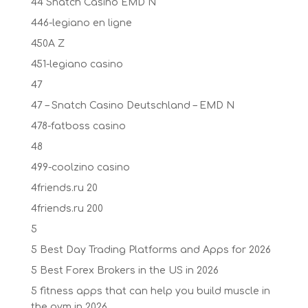
44 Snatch Casino EMD N
446-legiano en ligne
450A Z
451-legiano casino
47
47 – Snatch Casino Deutschland – EMD N
478-fatboss casino
48
499-coolzino casino
4friends.ru 20
4friends.ru 200
5
5 Best Day Trading Platforms and Apps for 2026
5 Best Forex Brokers in the US in 2026
5 fitness apps that can help you build muscle in
the gym in 2026