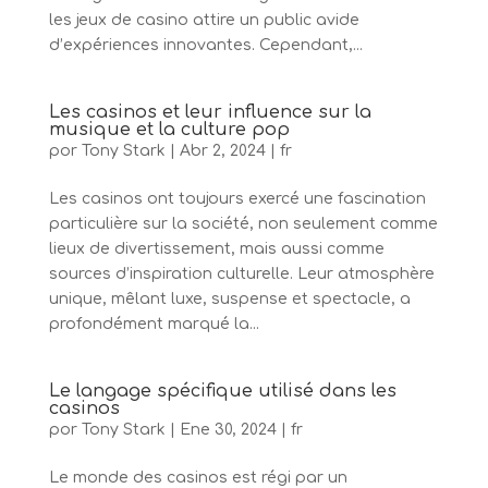
les jeux de casino attire un public avide
d’expériences innovantes. Cependant,...
Les casinos et leur influence sur la
musique et la culture pop
por
Tony Stark
|
Abr 2, 2024
|
fr
Les casinos ont toujours exercé une fascination
particulière sur la société, non seulement comme
lieux de divertissement, mais aussi comme
sources d’inspiration culturelle. Leur atmosphère
unique, mêlant luxe, suspense et spectacle, a
profondément marqué la...
Le langage spécifique utilisé dans les
casinos
por
Tony Stark
|
Ene 30, 2024
|
fr
Le monde des casinos est régi par un