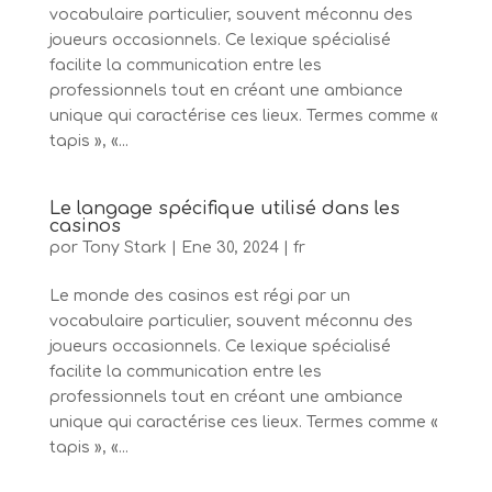
vocabulaire particulier, souvent méconnu des
joueurs occasionnels. Ce lexique spécialisé
facilite la communication entre les
professionnels tout en créant une ambiance
unique qui caractérise ces lieux. Termes comme «
tapis », «...
Le langage spécifique utilisé dans les
casinos
por
Tony Stark
|
Ene 30, 2024
|
fr
Le monde des casinos est régi par un
vocabulaire particulier, souvent méconnu des
joueurs occasionnels. Ce lexique spécialisé
facilite la communication entre les
professionnels tout en créant une ambiance
unique qui caractérise ces lieux. Termes comme «
tapis », «...