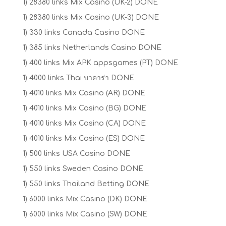
1) 28380 links Mix Casino (UK-2) DONE
1) 28380 links Mix Casino (UK-3) DONE
1) 330 links Canada Casino DONE
1) 385 links Netherlands Casino DONE
1) 400 links Mix APK appsgames (PT) DONE
1) 4000 links Thai บาคาร่า DONE
1) 4010 links Mix Casino (AR) DONE
1) 4010 links Mix Casino (BG) DONE
1) 4010 links Mix Casino (CA) DONE
1) 4010 links Mix Casino (ES) DONE
1) 500 links USA Casino DONE
1) 550 links Sweden Casino DONE
1) 550 links Thailand Betting DONE
1) 6000 links Mix Casino (DK) DONE
1) 6000 links Mix Casino (SW) DONE