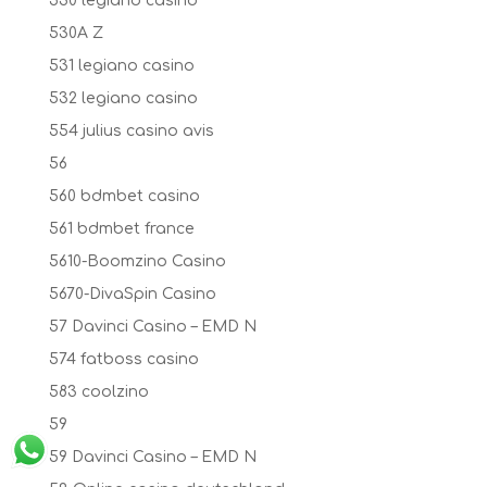
530 legiano casino
530A Z
531 legiano casino
532 legiano casino
554 julius casino avis
56
560 bdmbet casino
561 bdmbet france
5610-Boomzino Casino
5670-DivaSpin Casino
57 Davinci Casino – EMD N
574 fatboss casino
583 coolzino
59
59 Davinci Casino – EMD N