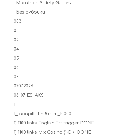
! Marathon Safety Guides
! Без рубрики
003
01
02
04
05
06
07
07.07.2026
08_07_ES_AKS
1
1_lapapillote08.com_10000
1) 1100 links English Frt trigger DONE
1) 1100 links Mix Casino (1-DK) DONE