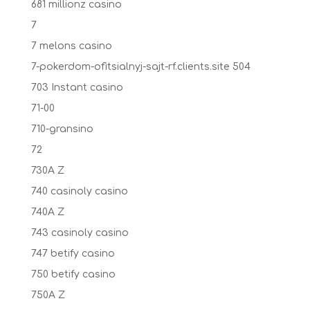
681 millionz casino
7
7 melons casino
7-pokerdom-ofitsialnyj-sajt-rf.clients.site 504
703 Instant casino
71-00
710-gransino
72
730A Z
740 casinoly casino
740A Z
743 casinoly casino
747 betify casino
750 betify casino
750A Z