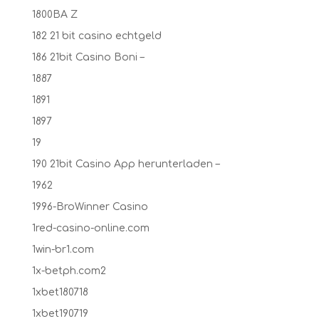
1800BA Z
182 21 bit casino echtgeld
186 21bit Casino Boni –
1887
1891
1897
19
190 21bit Casino App herunterladen –
1962
1996-BroWinner Casino
1red-casino-online.com
1win-br1.com
1x-betph.com2
1xbet180718
1xbet190719