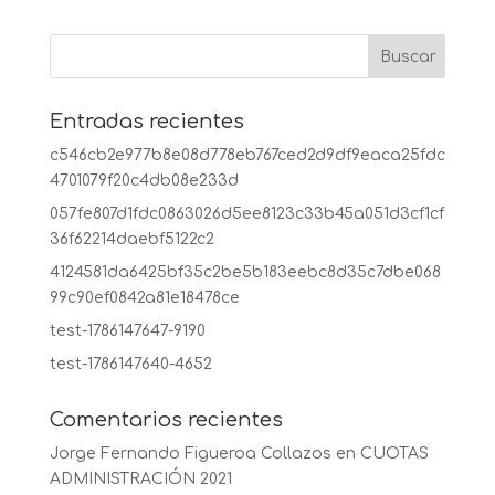
Entradas recientes
c546cb2e977b8e08d778eb767ced2d9df9eaca25fdc
4701079f20c4db08e233d
057fe807d1fdc0863026d5ee8123c33b45a051d3cf1cf
36f62214daebf5122c2
4124581da6425bf35c2be5b183eebc8d35c7dbe068
99c90ef0842a81e18478ce
test-1786147647-9190
test-1786147640-4652
Comentarios recientes
Jorge Fernando Figueroa Collazos
en
CUOTAS
ADMINISTRACIÓN 2021