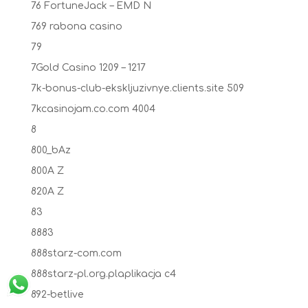
76 FortuneJack – EMD N
769 rabona casino
79
7Gold Casino 1209 – 1217
7k-bonus-club-ekskljuzivnye.clients.site 509
7kcasinojam.co.com 4004
8
800_bAz
800A Z
820A Z
83
8883
888starz-com.com
888starz-pl.org.plaplikacja c4
892-betlive