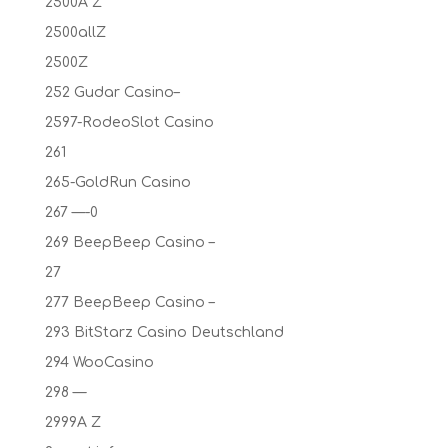
2500A Z
2500allZ
2500Z
252 Gudar Casino–
2597-RodeoSlot Casino
261
265-GoldRun Casino
267 —-0
269 BeepBeep Casino –
27
277 BeepBeep Casino –
293 BitStarz Casino Deutschland
294 WooCasino
298 —
2999A Z