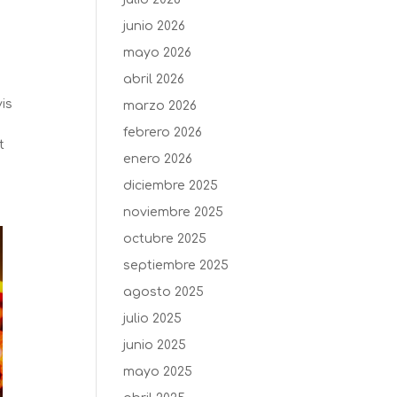
junio 2026
mayo 2026
abril 2026
is
marzo 2026
febrero 2026
t
enero 2026
diciembre 2025
noviembre 2025
octubre 2025
septiembre 2025
agosto 2025
julio 2025
junio 2025
mayo 2025