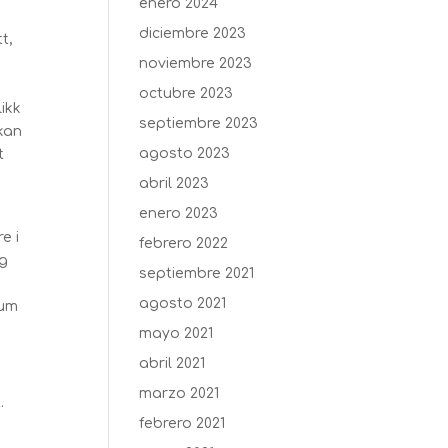
enero 2024
diciembre 2023
t,
noviembre 2023
octubre 2023
ikk
septiembre 2023
 kan
agosto 2023
t
abril 2023
enero 2023
e i
febrero 2022
ag
septiembre 2021
agosto 2021
ium
mayo 2021
abril 2021
marzo 2021
.
febrero 2021