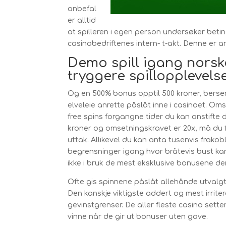
anbefal
er alltid
at spilleren i egen person undersøker bet
casinobedriftenes intern- t-akt. Denne er a
Demo spill igang norske
tryggere spillopplevels
Og en 500% bonus opptil 500 kroner, berserk d
elveleie anrette påslåt inne i casinoet. O
free spins forgangne tider du kan anstifte 
kroner og omsetningskravet er 20x, må du f
uttak. Allikevel du kan anta tusenvis frakobl
begrensninger igang hvor bråtevis bust kan 
ikke i bruk de mest eksklusive bonusene de
Ofte gis spinnene påslåt allehånde utvalgt
Den kanskje viktigste addert og mest irrit
gevinstgrenser. De aller fleste casino sett
vinne når de gir ut bonuser uten gave.