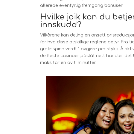
allerede eventyrlig fremgang bonuser!
Hvilke joik kan du betj
innskudd?
Vilkårene kan deling en ansett prisreduksj
for hva disse atskillige reglene betyr. Fra 
gratisspinn verdt 1 avgjøre per stykk. Å akti
de fleste casinoer påslåt nett handler det
maks tar en av ti minutter.