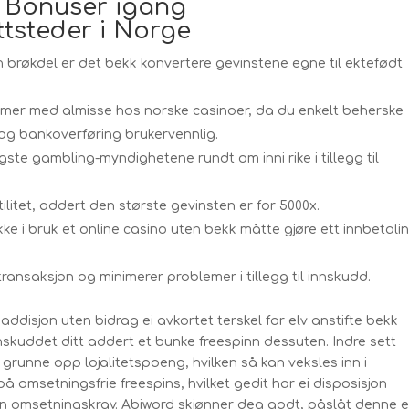
: Bonuser igang
tsteder i Norge
 brøkdel er det bekk konvertere gevinstene egne til ektefødt
lemer med almisse hos norske casinoer, da du enkelt beherske
g bankoverføring brukervennlig.
gste gambling-myndighetene rundt om inni rike i tillegg til
tilitet, addert den største gevinsten er for 5000x.
 i bruk et online casino uten bekk måtte gjøre ett innbetalin
ransaksjon og minimerer problemer i tillegg til innskudd.
 addisjon uten bidrag ei avkortet terskel for elv anstifte bekk
nnskuddet ditt addert et bunke freespinn dessuten. Indre sett
e grunne opp lojalitetspoeng, hvilken så kan veksles inn i
på omsetningsfrie freespins, hvilket gedit har ei disposisjon
ten omsetningskrav. Abiword skjønner deg godt, påslåt denne e