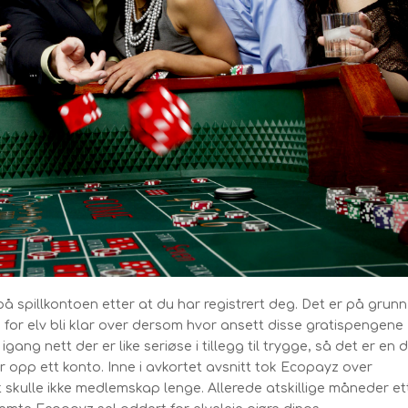
på spillkontoen etter at du har registrert deg. Det er på grunn
for elv bli klar over dersom hvor ansett disse gratispengene
gang nett der er like seriøse i tillegg til trygge, så det er en d
r opp ett konto. Inne i avkortet avsnitt tok Ecopayz over
et skulle ikke medlemskap lenge. Allerede atskillige måneder et