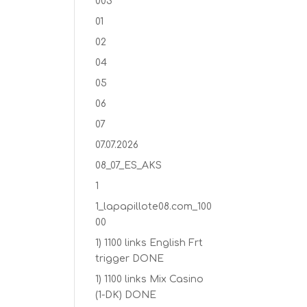
003
01
02
04
05
06
07
07.07.2026
08_07_ES_AKS
1
1_lapapillote08.com_100
00
1) 1100 links English Frt
trigger DONE
1) 1100 links Mix Casino
(1-DK) DONE