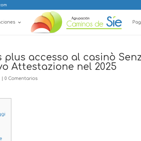
.com
aciones
Pag
 plus accesso al casinò Sen
o Attestazione nel 2025
a
|
0 Comentarios
ggi
e