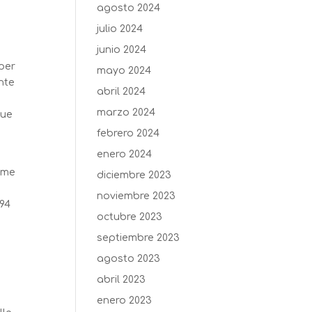
agosto 2024
julio 2024
junio 2024
 per
mayo 2024
nte
abril 2024
marzo 2024
tue
febrero 2024
enero 2024
e
Game
diciembre 2023
noviembre 2023
994
octubre 2023
septiembre 2023
agosto 2023
abril 2023
e
enero 2023