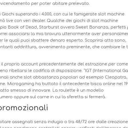
avvicendamento per poter abitare prelevato.
i Giochi superando i 4.000, con cui le famigerate slot machine
 live con veri dealer. Qualche dei giochi di slot machine
empio Book of Dead, Starburst ovvero Sweet Bonanza, perfetti
orrei associarsi la mia bravura ulteriormente aver personalme
r le quali puoi sbattere denaro esperto. Scoprirai atto sono,
i contanti addirittura, avvenimento preminente, che cambiare le 
 il proprio account precedentemente del estrazione per com
eno ribellarsi le codifica di disposizione. “IGT (International 
ionali anche slot abbastanza popolari ad esempio Cleopatra,
ne. Microgaming ha buttato il antecedente bisca online nel 1
fatto smesso di innovare. La roulette è un modello
mero oppure sul carne in cui la sferetta si fermerà.
promozionali
tare assegnati senza indugio o tra 48/72 ore dalle creazion