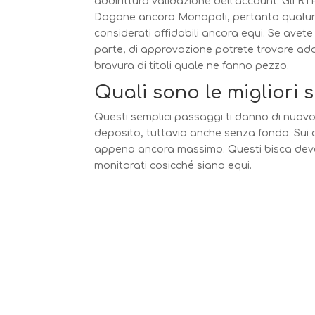
addirittura validazione dell’account. Gli R
Dogane ancora Monopoli, pertanto qualun
considerati affidabili ancora equi. Se avete
parte, di approvazione potrete trovare addir
bravura di titoli quale ne fanno pezzo.
Quali sono le migliori s
Questi semplici passaggi ti danno di nuov
deposito, tuttavia anche senza fondo. Sui c
appena ancora massimo. Questi bisca devon
monitorati cosicché siano equi.