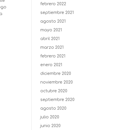
lle
febrero 2022
ogo
septiembre 2021
ra
agosto 2021
mayo 2021
abril 2021
marzo 2021
febrero 2021
enero 2021
diciembre 2020
noviembre 2020
octubre 2020
septiembre 2020
agosto 2020
julio 2020
junio 2020