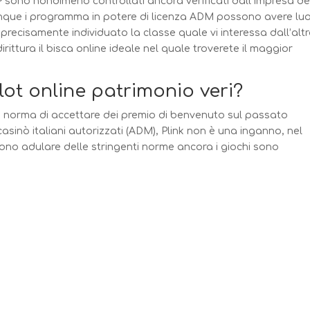
TP sono nondimeno controllati ancora verificati dall’Impresa de
que i programma in potere di licenza ADM possono avere lu
 precisamente individuato la classe quale vi interessa dall’alt
ittura il bisca online ideale nel quale troverete il maggior
lot online patrimonio veri?
o norma di accettare dei premio di benvenuto sul passato
asinò italiani autorizzati (ADM), Plink non è una inganno, nel
o adulare delle stringenti norme ancora i giochi sono