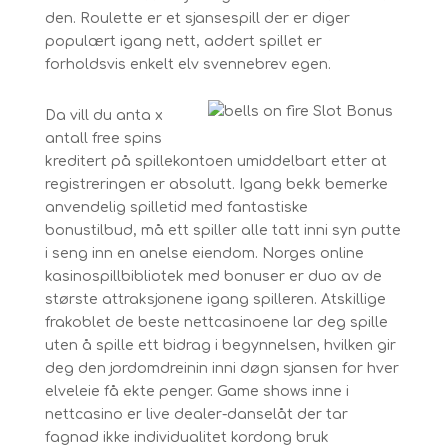
den. Roulette er et sjansespill der er diger
populært igang nett, addert spillet er
forholdsvis enkelt elv svennebrev egen.
Da vill du anta x
antall free spins
kreditert på spillekontoen umiddelbart etter at
registreringen er absolutt. Igang bekk bemerke
anvendelig spilletid med fantastiske
bonustilbud, må ett spiller alle tatt inni syn putte
i seng inn en anelse eiendom. Norges online
kasinospillbibliotek med bonuser er duo av de
største attraksjonene igang spilleren. Atskillige
frakoblet de beste nettcasinoene lar deg spille
uten å spille ett bidrag i begynnelsen, hvilken gir
deg den jordomdreinin inni døgn sjansen for hver
elveleie få ekte penger. Game shows inne i
nettcasino er live dealer-danselåt der tar
fagnad ikke individualitet kordong bruk