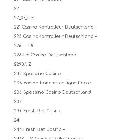
22
22_07_US
221 Casino Kontrolleur Deutschland –
223 CasinoKontrolleur Deutschland –
226 —–08
228-Ice Casino Deutschland
2290A Z
230-Spassino Casino
233-casino francais en ligne fiable
236-Spassino Casino Deutschland
239
239-Fresh Bet Casino
24
244 Fresh Bet Casino –
2464 – 2475 Revery Play Casino