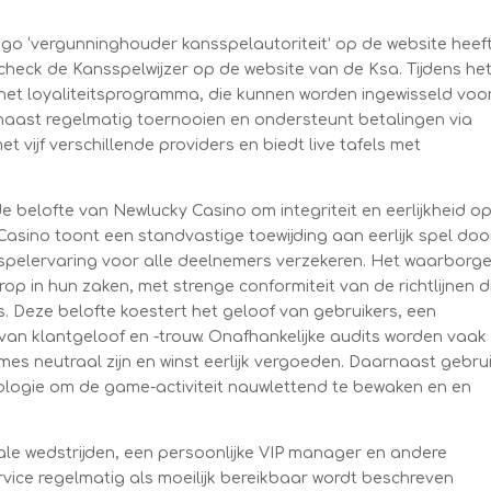
ogo ‘vergunninghouder kansspelautoriteit’ op de website heef
of check de Kansspelwijzer op de website van de Ksa. Tijdens he
t loyaliteitsprogramma, die kunnen worden ingewisseld voo
naast regelmatig toernooien en ondersteunt betalingen via
et vijf verschillende providers en biedt live tafels met
 belofte van Newlucky Casino om integriteit en eerlijkheid o
asino toont een standvastige toewijding aan eerlijk spel doo
 spelervaring voor alle deelnemers verzekeren. Het waarborg
p in hun zaken, met strenge conformiteit van de richtlijnen d
. Deze belofte koestert het geloof van gebruikers, een
an klantgeloof en -trouw. Onafhankelijke audits worden vaak
mes neutraal zijn en winst eerlijk vergoeden. Daarnaast gebru
logie om de game-activiteit nauwlettend te bewaken en en
ale wedstrijden, een persoonlijke VIP manager en andere
vice regelmatig als moeilijk bereikbaar wordt beschreven