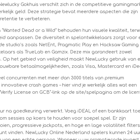
Newlucky Gokhuis verschilt zich in de competitieve gamingmar
rkelijk geld. Deze strategie bevat meerdere aspecten die zijn
etentie te verbeteren.
“Wanted Dead or a Wild” behouden hun visuele kwaliteit, terwi
id aanpassen. De diversiteit in spelontwikkelaars zorgt voor
e studio’s zoals NetEnt, Pragmatic Play en Hacksaw Gaming
laars als TrueLab en Gamzix. Deze mix garandeert zowel
s. Op het gebied van veiligheid maakt NewLucky gebruik van 
rouwbare betaalmogelijkheden, zoals Visa, Mastercard en iDe
veel concurrenten met meer dan 3000 titels van premium
innovatieve crash games – hier vind je werkelijk alles wat een
Verify License on GCB”-link op de site/spelpagina om de licen
ur na goedkeuring verwerkt. Voeg iDEAL of een bankkaart toe
 om sessies op koers te houden voor soepel spel. Er zijn
oien, progressieve jackpots, en hoge en lage volatiliteit filters
 kunt vinden. NewLucky Online Nederland spelers kunnen 24 uu
n van een echte persoon. Wanneer u uw promotiecode invoert 