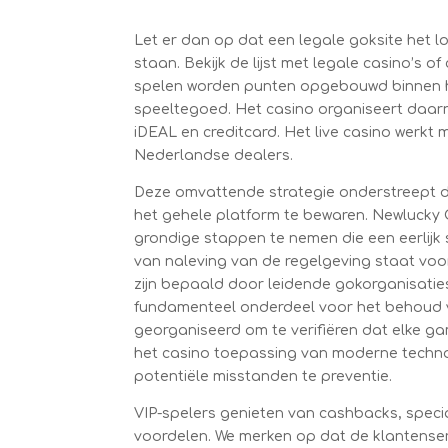
Let er dan op dat een legale goksite het l
staan. Bekijk de lijst met legale casino’s 
spelen worden punten opgebouwd binnen he
speeltegoed. Het casino organiseert daar
iDEAL en creditcard. Het live casino werkt m
Nederlandse dealers.
Deze omvattende strategie onderstreept de
het gehele platform te bewaren. Newlucky C
grondige stappen te nemen die een eerlijk
van naleving van de regelgeving staat vooro
zijn bepaald door leidende gokorganisaties
fundamenteel onderdeel voor het behoud v
georganiseerd om te verifiëren dat elke ga
het casino toepassing van moderne techno
potentiële misstanden te preventie.
VIP-spelers genieten van cashbacks, speci
voordelen. We merken op dat de klantenser