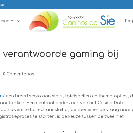
.com
aciones
Pag
n verantwoorde gaming bij
|
0 Comentarios
in/
een breed scala aan slots, tafelspellen en thema-opties, d
s aantrekken. Een neutraal onderzoek van het Casino Data
 aan diversiteit direct aansluit bij de toenemende vraag naar
tratieproces te starten, is de keuze tussen de twee niet