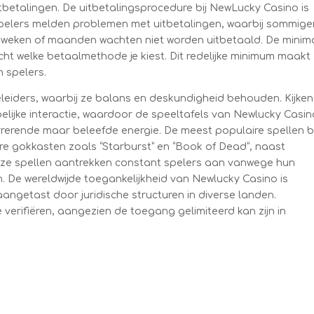
etalingen. De uitbetalingsprocedure bij NewLucky Casino is
pelers melden problemen met uitbetalingen, waarbij sommige
a weken of maanden wachten niet worden uitbetaald. De minim
cht welke betaalmethode je kiest. Dit redelijke minimum maakt
n spelers.
eleiders, waarbij ze balans en deskundigheid behouden. Kijken 
lijke interactie, waardoor de speeltafels van Newlucky Casin
rerende maar beleefde energie. De meest populaire spellen bi
re gokkasten zoals “Starburst” en “Book of Dead”, naast
 Deze spellen aantrekken constant spelers aan vanwege hun
. De wereldwijde toegankelijkheid van Newlucky Casino is
ngetast door juridische structuren in diverse landen.
 verifiëren, aangezien de toegang gelimiteerd kan zijn in
.