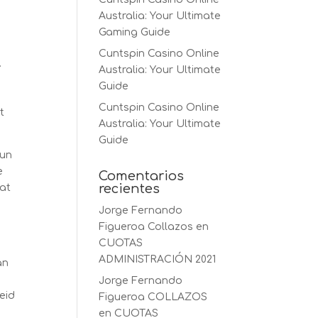
Australia: Your Ultimate
Gaming Guide
Cuntspin Casino Online
.
Australia: Your Ultimate
Guide
Cuntspin Casino Online
t
Australia: Your Ultimate
Guide
hun
e
Comentarios
recientes
aat
Jorge Fernando
Figueroa Collazos
en
CUOTAS
ADMINISTRACIÓN 2021
an
Jorge Fernando
eid
Figueroa COLLAZOS
en
CUOTAS