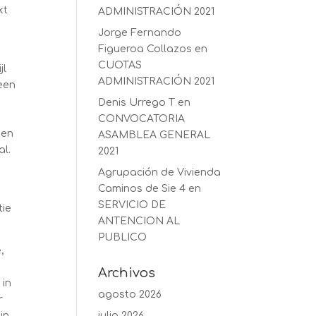
kt
ADMINISTRACIÓN 2021
Jorge Fernando
Figueroa Collazos
en
CUOTAS
jl
ADMINISTRACIÓN 2021
 een
Denis Urrego T
en
CONVOCATORIA
een
ASAMBLEA GENERAL
al.
2021
Agrupación de Vivienda
Caminos de Sie 4
en
SERVICIO DE
tie
ANTENCION AL
PUBLICO
,
Archivos
 in
agosto 2026
r
in
julio 2026