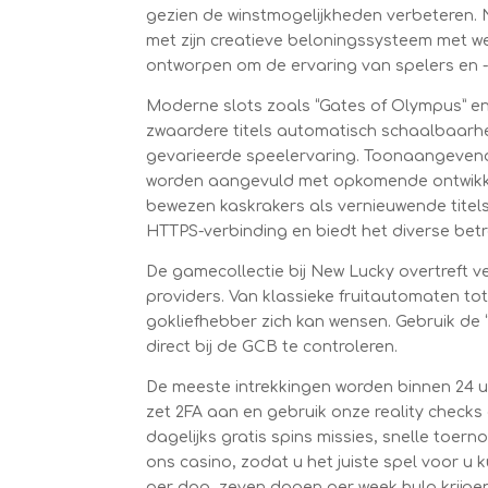
gezien de winstmogelijkheden verbeteren. 
met zijn creatieve beloningssysteem met we
ontworpen om de ervaring van spelers en -r
Moderne slots zoals “Gates of Olympus” en 
zwaardere titels automatisch schaalbaarhe
gevarieerde speelervaring. Toonaangevend
worden aangevuld met opkomende ontwikke
bewezen kaskrakers als vernieuwende titel
HTTPS-verbinding en biedt het diverse bet
De gamecollectie bij New Lucky overtreft 
providers. Van klassieke fruitautomaten tot 
gokliefhebber zich kan wensen. Gebruik de “
direct bij de GCB te controleren.
De meeste intrekkingen worden binnen 24 u
zet 2FA aan en gebruik onze reality checks
dagelijks gratis spins missies, snelle toerno
ons casino, zodat u het juiste spel voor u
per dag, zeven dagen per week hulp krijge