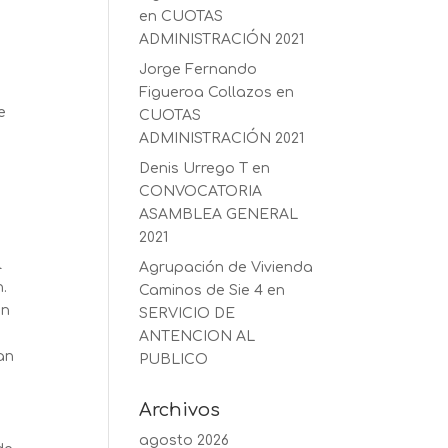
en
CUOTAS
ADMINISTRACIÓN 2021
Jorge Fernando
Figueroa Collazos
en
e
CUOTAS
t
ADMINISTRACIÓN 2021
Denis Urrego T
en
CONVOCATORIA
ASAMBLEA GENERAL
2021
l
Agrupación de Vivienda
n.
Caminos de Sie 4
en
en
SERVICIO DE
ANTENCION AL
an
PUBLICO
Archivos
agosto 2026