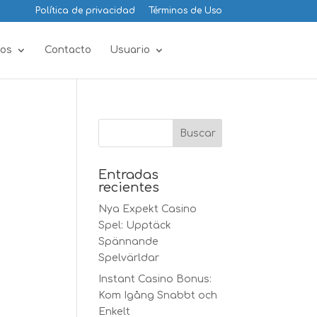
Política de privacidad
Términos de Uso
os
Contacto
Usuario
Entradas
recientes
Nya Expekt Casino
Spel: Upptäck
Spännande
Spelvärldar
Instant Casino Bonus:
Kom Igång Snabbt och
Enkelt