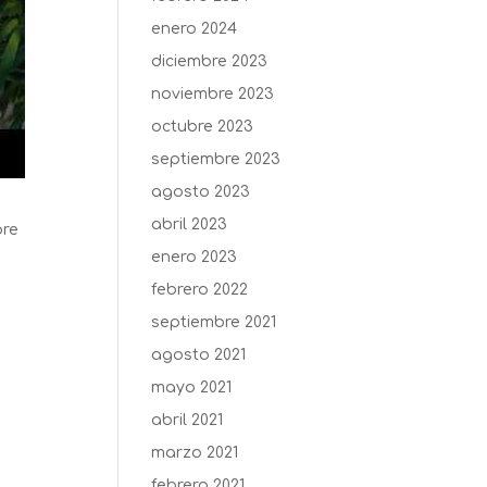
enero 2024
diciembre 2023
noviembre 2023
octubre 2023
septiembre 2023
agosto 2023
abril 2023
öre
enero 2023
febrero 2022
septiembre 2021
agosto 2021
mayo 2021
abril 2021
marzo 2021
febrero 2021