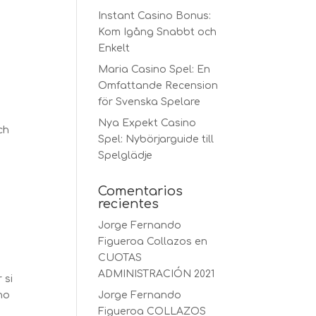
Instant Casino Bonus:
Kom Igång Snabbt och
Enkelt
Maria Casino Spel: En
Omfattande Recension
för Svenska Spelare
Nya Expekt Casino
ch
Spel: Nybörjarguide till
Spelglädje
Comentarios
recientes
Jorge Fernando
Figueroa Collazos
en
CUOTAS
ADMINISTRACIÓN 2021
 si
no
Jorge Fernando
Figueroa COLLAZOS