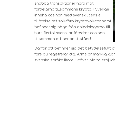
snabba transaktioner höra mot
fördelarna tillsammans krypto. I Sverige
inneha casinon med svensk licens ej
tillåtelse att saluföra kryptovalutor samt
befinner sig någo från anledningarna till
hurs flertal svenskar föredrar casinon
tillsamman ett annan tillstånd.
Därför att befinner sig det betydelsefullt at
före du registrerar dig. Armé är märklig kl
svenska språke lirare. Utöver Malta erbjud