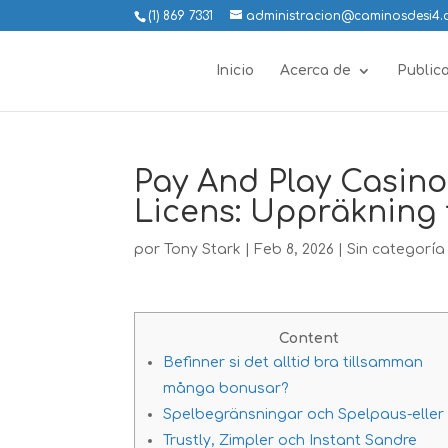
(1) 869 7331
administracion@caminosdesi4
Inicio
Acerca de
Public
Pay And Play Casino
Licens: Uppräkning 
por
Tony Stark
|
Feb 8, 2026
|
Sin categoría
Content
Befinner si det alltid bra tillsamman
många bonusar?
Spelbegränsningar och Spelpaus-eller
Trustly, Zimpler och Instant Sandre