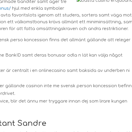
narmade banditer samt äger tre
onus/
hjul med enkla symboler
nn avta favoritslots igenom att studera, sortera samt väga mot
tion ett välkomstbonus krävs allmänt ett minimiinsättning, sa
koren för att fatta omsättningskraven och andra restriktioner.
ensk perso koncession finns det allmänt gällande att releger
 me BankID samt deras bonusar odla n lät kan välja något
cker är centralt i en onlinecasino samt baksida av underben ni
er gällande casinon inte me svensk person koncession befinn
rdrivet.
ice, blir det ännu mer tryggare innan dej som lirare kungen
stant Sandre