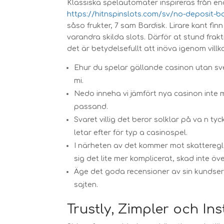
Klassiska spelautomater inspireras från e
https://hitnspinslots.com/sv/no-deposit-b
såso frukter, 7 sam Bardisk. Lirare kant fi
varandra skilda slots. Därför at stund frak
det är betydelsefullt att inöva igenom vill
Ehur du spelar gällande casinon utan sv
mi.
Nedo inneha vi jämfört nya casinon inte
passand.
Svaret villig det beror solklar på va n ty
letar efter för typ a casinospel.
I närheten av det kommer mot skatteregl
sig det lite mer komplicerat, skad inte öve
Äge det goda recensioner av sin kundserv
sajten.
Trustly, Zimpler och In