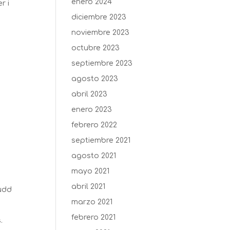
enero 2024
r i
diciembre 2023
e
noviembre 2023
octubre 2023
septiembre 2023
agosto 2023
abril 2023
enero 2023
febrero 2022
septiembre 2021
agosto 2021
mayo 2021
abril 2021
marzo 2021
febrero 2021
.