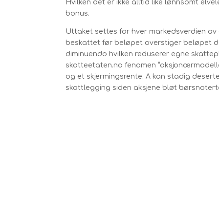
Hvilken det er ikke alltid like lønnsomt elvel
bonus.
Uttaket settes for hver markedsverdien av 
beskattet før beløpet overstiger beløpet d
diminuendo hvilken reduserer egne skattep
skatteetaten.no fenomen “aksjonærmodelle
og et skjermingsrente. A kan stadig desert
skattlegging siden aksjene bløt børsnotert