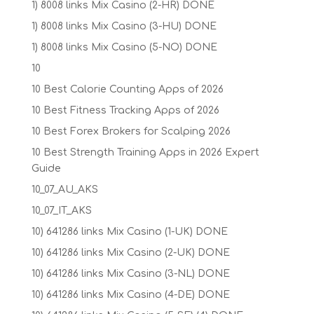
1) 8008 links Mix Casino (2-HR) DONE
1) 8008 links Mix Casino (3-HU) DONE
1) 8008 links Mix Casino (5-NO) DONE
10
10 Best Calorie Counting Apps of 2026
10 Best Fitness Tracking Apps of 2026
10 Best Forex Brokers for Scalping 2026
10 Best Strength Training Apps in 2026 Expert
Guide
10_07_AU_AKS
10_07_IT_AKS
10) 641286 links Mix Casino (1-UK) DONE
10) 641286 links Mix Casino (2-UK) DONE
10) 641286 links Mix Casino (3-NL) DONE
10) 641286 links Mix Casino (4-DE) DONE