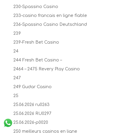
230-Spassino Casino
233-casino francais en ligne fiable
236-Spassino Casino Deutschland
239
239-Fresh Bet Casino
24
244 Fresh Bet Casino –
2464 – 2475 Revery Play Casino
247
249 Gudar Casino
25
25.06.2026 ru0263
25.06.2026 RU0297
25.06.2026-p0020
250 meilleurs casinos en ligne