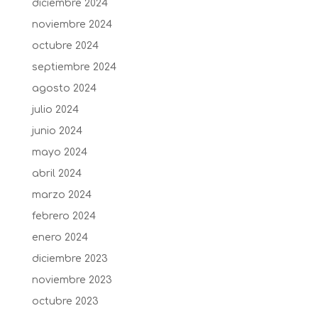
diciembre 2024
noviembre 2024
octubre 2024
septiembre 2024
agosto 2024
julio 2024
junio 2024
mayo 2024
abril 2024
marzo 2024
febrero 2024
enero 2024
diciembre 2023
noviembre 2023
octubre 2023