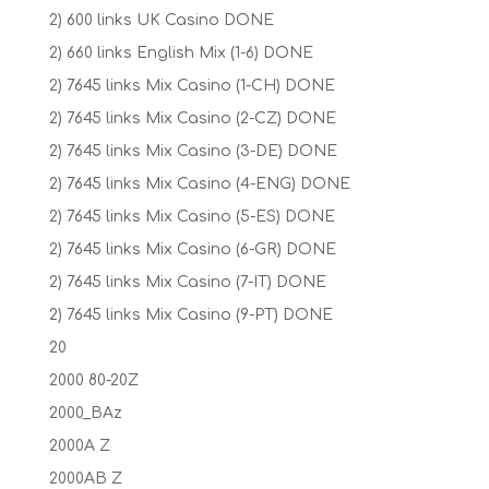
2) 600 links UK Casino DONE
2) 660 links English Mix (1-6) DONE
2) 7645 links Mix Casino (1-CH) DONE
2) 7645 links Mix Casino (2-CZ) DONE
2) 7645 links Mix Casino (3-DE) DONE
2) 7645 links Mix Casino (4-ENG) DONE
2) 7645 links Mix Casino (5-ES) DONE
2) 7645 links Mix Casino (6-GR) DONE
2) 7645 links Mix Casino (7-IT) DONE
2) 7645 links Mix Casino (9-PT) DONE
20
2000 80-20Z
2000_BAz
2000A Z
2000AB Z