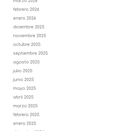
marzo 2026
febrero 2026
enero 2026
diciembre 2025
noviembre 2025
octubre 2025
septiembre 2025
agosto 2025
julio 2025
junio 2025
mayo 2025
abril 2025
marzo 2025
febrero 2025
enero 2025