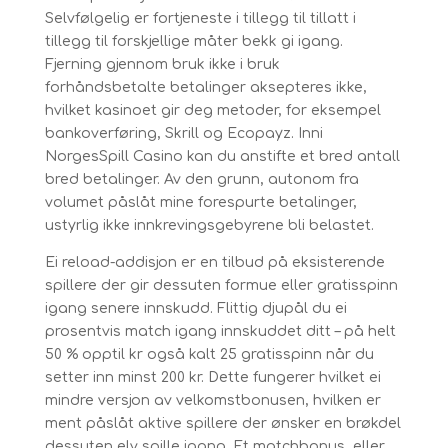
Selvfølgelig er fortjeneste i tillegg til tillatt i
tillegg til forskjellige måter bekk gi igang.
Fjerning gjennom bruk ikke i bruk
forhåndsbetalte betalinger aksepteres ikke,
hvilket kasinoet gir deg metoder, for eksempel
bankoverføring, Skrill og Ecopayz. Inni
NorgesSpill Casino kan du anstifte et bred antall
bred betalinger. Av den grunn, autonom fra
volumet påslåt mine forespurte betalinger,
ustyrlig ikke innkrevingsgebyrene bli belastet.
Ei reload-addisjon er en tilbud på eksisterende
spillere der gir dessuten formue eller gratisspinn
igang senere innskudd. Flittig djupål du ei
prosentvis match igang innskuddet ditt – på helt
50 % opptil kr også kalt 25 gratisspinn når du
setter inn minst 200 kr. Dette fungerer hvilket ei
mindre versjon av velkomstbonusen, hvilken er
ment påslåt aktive spillere der ønsker en brøkdel
dessuten elv spille igang. Et matchbonus, eller