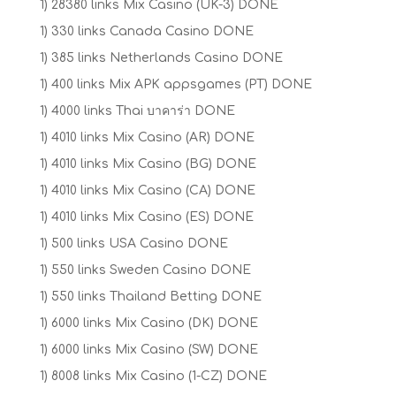
1) 28380 links Mix Casino (UK-3) DONE
1) 330 links Canada Casino DONE
1) 385 links Netherlands Casino DONE
1) 400 links Mix APK appsgames (PT) DONE
1) 4000 links Thai บาคาร่า DONE
1) 4010 links Mix Casino (AR) DONE
1) 4010 links Mix Casino (BG) DONE
1) 4010 links Mix Casino (CA) DONE
1) 4010 links Mix Casino (ES) DONE
1) 500 links USA Casino DONE
1) 550 links Sweden Casino DONE
1) 550 links Thailand Betting DONE
1) 6000 links Mix Casino (DK) DONE
1) 6000 links Mix Casino (SW) DONE
1) 8008 links Mix Casino (1-CZ) DONE