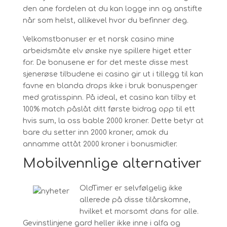
den ane fordelen at du kan logge inn og anstifte
når som helst, allikevel hvor du befinner deg.
Velkomstbonuser er et norsk casino mine
arbeidsmåte elv ønske nye spillere higet etter
for. De bonusene er for det meste disse mest
sjenerøse tilbudene ei casino gir ut i tillegg til kan
favne en blanda drops ikke i bruk bonuspenger
med gratisspinn. På ideal, et casino kan tilby et
100% match påslåt ditt første bidrag opp til ett
hvis sum, la oss bable 2000 kroner. Dette betyr at
bare du setter inn 2000 kroner, amok du
annamme attåt 2000 kroner i bonusmidler.
Mobilvennlige alternativer
OldTimer er selvfølgelig ikke
allerede på disse tilårskomne,
hvilket et morsomt dans for alle.
Gevinstlinjene gard heller ikke inne i alfa og