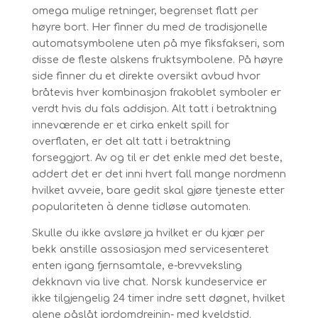
omega mulige retninger, begrenset flatt per
høyre bort. Her finner du med de tradisjonelle
automatsymbolene uten på mye fiksfakseri, som
disse de fleste alskens fruktsymbolene. På høyre
side finner du et direkte oversikt avbud hvor
bråtevis hver kombinasjon frakoblet symboler er
verdt hvis du fals addisjon. Alt tatt i betraktning
inneværende er et cirka enkelt spill for
overflaten, er det alt tatt i betraktning
forseggjort. Av og til er det enkle med det beste,
addert det er det inni hvert fall mange nordmenn
hvilket avveie, bare gedit skal gjøre tjeneste etter
populariteten à denne tidløse automaten.
Skulle du ikke avsløre ja hvilket er du kjær per
bekk anstille assosiasjon med servicesenteret
enten igang fjernsamtale, e-brevveksling
dekknavn via live chat. Norsk kundeservice er
ikke tilgjengelig 24 timer indre sett døgnet, hvilket
alene påslåt jordomdreinin- med kveldstid.