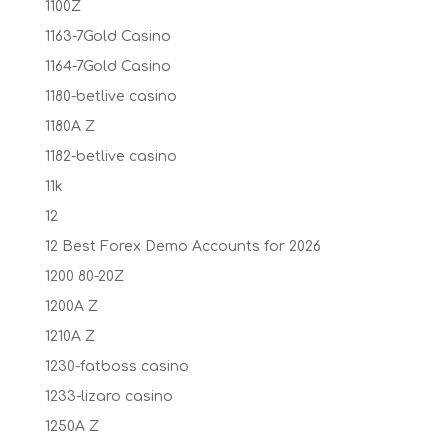
1100Z
1163-7Gold Casino
1164-7Gold Casino
1180-betlive casino
1180A Z
1182-betlive casino
11k
12
12 Best Forex Demo Accounts for 2026
1200 80-20Z
1200A Z
1210A Z
1230-fatboss casino
1233-lizaro casino
1250A Z