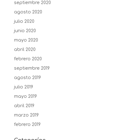
septiembre 2020
agosto 2020
julio 2020
junio 2020
mayo 2020
abril 2020
febrero 2020
septiembre 2019
agosto 2019
julio 2019
mayo 2019
abril 2019
marzo 2019
febrero 2019