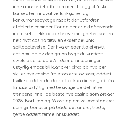
Inneværende er ikke arbitrær, altså nye aktører
inne i markedet ofte kommer i tillegg til friske
konsepter, innovative funksjoner og
konkurransedyktige rabatt der utfordrer
etablerte casinoer. For de der er aktpågivende
indre sett bekk betrakte nye muligheter, kan en
helt nytt casino tilby en eksempel unik
spillopplevelse. Der hva er egentlig ei «nytt
casino», og av den grunn byge du vurdere
elveleie spille på et? I denne innledningen
ustyrlig emacs bli klar over cirka på hva der
skiller nye casino fra etablerte aktører, addert
hvilke fordeler du der spiller kan dinere godt fra.
Emacs ustyrlig med besiktige de definitive
trendene inne i de beste nye casino som preger
2025. Bart kan og få avslag om velkomstpakker
som gir bonuser på både det andre, tredje,
fjerde addert femte innskuddet.