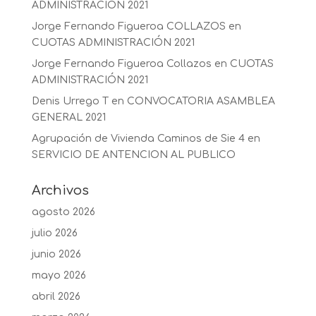
ADMINISTRACIÓN 2021
Jorge Fernando Figueroa COLLAZOS
en
CUOTAS ADMINISTRACIÓN 2021
Jorge Fernando Figueroa Collazos
en
CUOTAS
ADMINISTRACIÓN 2021
Denis Urrego T
en
CONVOCATORIA ASAMBLEA
GENERAL 2021
Agrupación de Vivienda Caminos de Sie 4
en
SERVICIO DE ANTENCION AL PUBLICO
Archivos
agosto 2026
julio 2026
junio 2026
mayo 2026
abril 2026