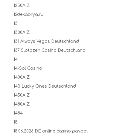
1250A Z
12dekabrya.ru
13
1300A Z
131 Always Vegas Deutschland
137 Slotozen Casino Deutschland
14
14-Sol Casino
1400A Z
143 Lucky Ones Deutschland
1450A Z
1480A Z
1484
15
15.06.2026 DE online casino paypal