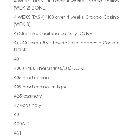
4 WEKS TASK) 1100 over 4 weeks Croatia Casino
(WEK 2) DONE
4 WEKS TASK) 1100 over 4 weeks Croatia Casino
(WEK 3)
4) 385 links Thailand Lottery DONE
4) 440 links + 85 sitewide links Indonesia Casino
DONE
40
4000 links Thai หวยออนไลน์ DONE
408 mad casino
409 mad casino en ligne
425-casinoly
427-casinoly
43
430A Z
431