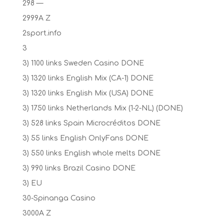
298 —
2999A Z
2sport.info
3
3) 1100 links Sweden Casino DONE
3) 1320 links English Mix (CA-1) DONE
3) 1320 links English Mix (USA) DONE
3) 1750 links Netherlands Mix (1-2-NL) (DONE)
3) 528 links Spain Microcréditos DONE
3) 55 links English OnlyFans DONE
3) 550 links English whole melts DONE
3) 990 links Brazil Casino DONE
3) EU
30-Spinanga Casino
3000A Z