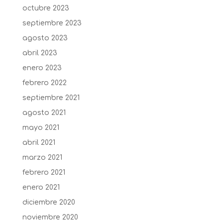
octubre 2023
septiembre 2023
agosto 2023
abril 2023
enero 2023
febrero 2022
septiembre 2021
agosto 2021
mayo 2021
abril 2021
marzo 2021
febrero 2021
enero 2021
diciembre 2020
noviembre 2020