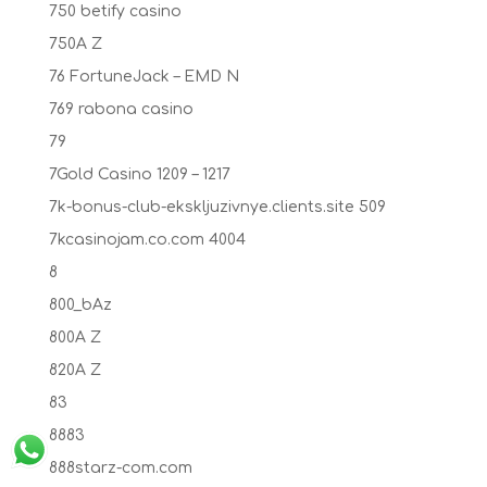
750 betify casino
750A Z
76 FortuneJack – EMD N
769 rabona casino
79
7Gold Casino 1209 – 1217
7k-bonus-club-ekskljuzivnye.clients.site 509
7kcasinojam.co.com 4004
8
800_bAz
800A Z
820A Z
83
8883
888starz-com.com