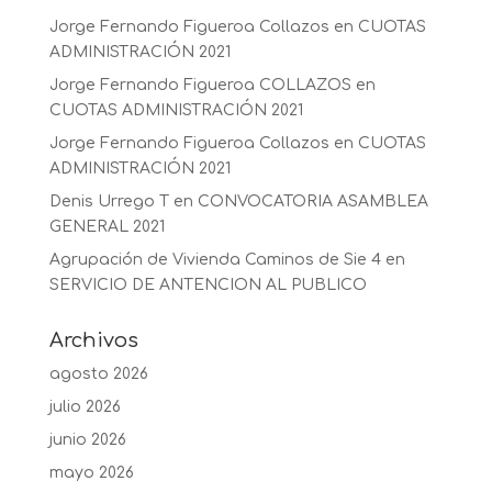
Jorge Fernando Figueroa Collazos
en
CUOTAS
ADMINISTRACIÓN 2021
Jorge Fernando Figueroa COLLAZOS
en
CUOTAS ADMINISTRACIÓN 2021
Jorge Fernando Figueroa Collazos
en
CUOTAS
ADMINISTRACIÓN 2021
Denis Urrego T
en
CONVOCATORIA ASAMBLEA
GENERAL 2021
Agrupación de Vivienda Caminos de Sie 4
en
SERVICIO DE ANTENCION AL PUBLICO
Archivos
agosto 2026
julio 2026
junio 2026
mayo 2026