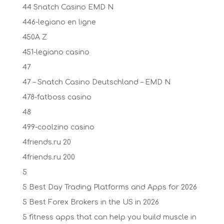
44 Snatch Casino EMD N
446-legiano en ligne
450A Z
451-legiano casino
47
47 – Snatch Casino Deutschland – EMD N
478-fatboss casino
48
499-coolzino casino
4friends.ru 20
4friends.ru 200
5
5 Best Day Trading Platforms and Apps for 2026
5 Best Forex Brokers in the US in 2026
5 fitness apps that can help you build muscle in