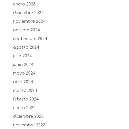
enero 2025
diciembre 2024
noviembre 2024
octubre 2024
septiembre 2024
agosto 2024
julio 2024
junio 2024
mayo 2024
abril 2024
marzo 2024
febrero 2024
enero 2024
diciembre 2023
noviembre 2023