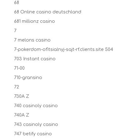
68
68 Online casino deutschland
681 millionz casino
7
7 melons casino
7-pokerdom-ofitsialnyj-sajt-rf.clients.site 504
703 Instant casino
71-00
710-gransino
72
730A Z
740 casinoly casino
740A Z
743 casinoly casino
747 betify casino