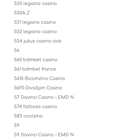
530 legiano casino
530A Z
531 legiano casino
532 legiano casino
554 julius casino avis
56
560 bdmbet casino
561 bdmbet france
5610-Boomzino Casino
5670-DivaSpin Casino
57 Davinci Casino – EMD N
574 fatboss casino
583 coolzino
59
59 Davinci Casino – EMD N