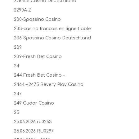
228-Ice Casino Deutschland
2290A Z
230-Spassino Casino
233-casino francais en ligne fiable
236-Spassino Casino Deutschland
239
239-Fresh Bet Casino
24
244 Fresh Bet Casino –
2464 – 2475 Revery Play Casino
247
249 Gudar Casino
25
25.06.2026 ru0263
25.06.2026 RU0297