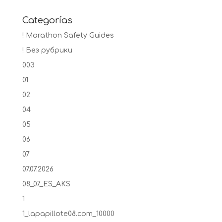
Categorías
! Marathon Safety Guides
! Без рубрики
003
01
02
04
05
06
07
07.07.2026
08_07_ES_AKS
1
1_lapapillote08.com_10000