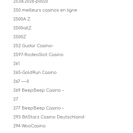
25.06.2026-p0020
250 meilleurs casinos en ligne
2500A Z
2500allZ
2500Z
252 Gudar Casino–
2597-RodeoSlot Casino
261
265-GoldRun Casino
267 —-0
269 BeepBeep Casino –
27
277 BeepBeep Casino –
293 BitStarz Casino Deutschland
294 WooCasino