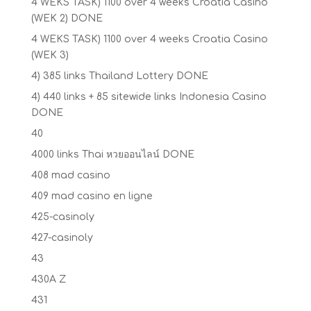
4 WEKS TASK) 1100 over 4 weeks Croatia Casino
(WEK 2) DONE
4 WEKS TASK) 1100 over 4 weeks Croatia Casino
(WEK 3)
4) 385 links Thailand Lottery DONE
4) 440 links + 85 sitewide links Indonesia Casino
DONE
40
4000 links Thai หวยออนไลน์ DONE
408 mad casino
409 mad casino en ligne
425-casinoly
427-casinoly
43
430A Z
431