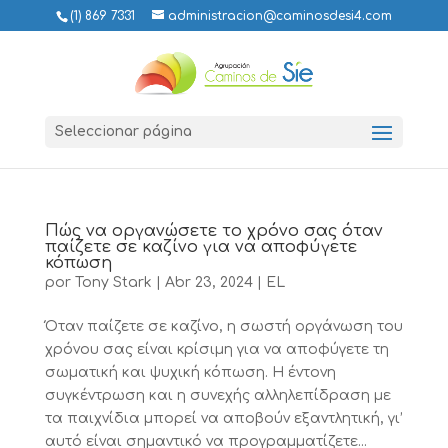
(1) 869 7331
administracion@caminosdesi4.com
Seleccionar página
Πώς να οργανώσετε το χρόνο σας όταν
παίζετε σε καζίνο για να αποφύγετε
κόπωση
por
Tony Stark
|
Abr 23, 2024
|
EL
Όταν παίζετε σε καζίνο, η σωστή οργάνωση του
χρόνου σας είναι κρίσιμη για να αποφύγετε τη
σωματική και ψυχική κόπωση. Η έντονη
συγκέντρωση και η συνεχής αλληλεπίδραση με
τα παιχνίδια μπορεί να αποβούν εξαντλητική, γι’
αυτό είναι σημαντικό να προγραμματίζετε...