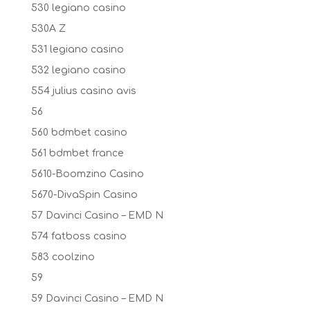
530 legiano casino
530A Z
531 legiano casino
532 legiano casino
554 julius casino avis
56
560 bdmbet casino
561 bdmbet france
5610-Boomzino Casino
5670-DivaSpin Casino
57 Davinci Casino – EMD N
574 fatboss casino
583 coolzino
59
59 Davinci Casino – EMD N