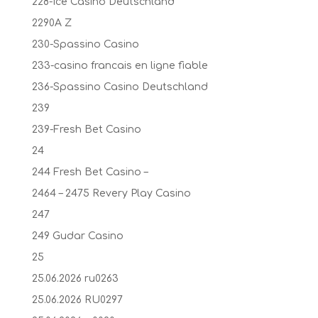
228-Ice Casino Deutschland
2290A Z
230-Spassino Casino
233-casino francais en ligne fiable
236-Spassino Casino Deutschland
239
239-Fresh Bet Casino
24
244 Fresh Bet Casino –
2464 – 2475 Revery Play Casino
247
249 Gudar Casino
25
25.06.2026 ru0263
25.06.2026 RU0297