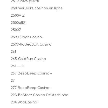
25.06.2026-p0020
250 meilleurs casinos en ligne
2500A Z
2500allZ
2500Z
252 Gudar Casino–
2597-RodeoSlot Casino
261
265-GoldRun Casino
267 —-0
269 BeepBeep Casino –
27
277 BeepBeep Casino –
293 BitStarz Casino Deutschland
294 WooCasino