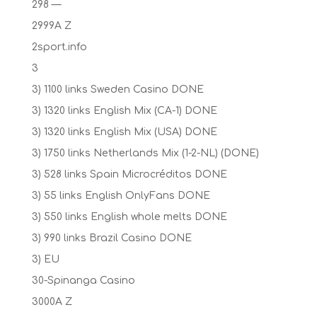
298 —
2999A Z
2sport.info
3
3) 1100 links Sweden Casino DONE
3) 1320 links English Mix (CA-1) DONE
3) 1320 links English Mix (USA) DONE
3) 1750 links Netherlands Mix (1-2-NL) (DONE)
3) 528 links Spain Microcréditos DONE
3) 55 links English OnlyFans DONE
3) 550 links English whole melts DONE
3) 990 links Brazil Casino DONE
3) EU
30-Spinanga Casino
3000A Z