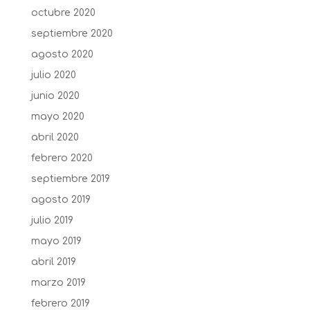
octubre 2020
septiembre 2020
agosto 2020
julio 2020
junio 2020
mayo 2020
abril 2020
febrero 2020
septiembre 2019
agosto 2019
julio 2019
mayo 2019
abril 2019
marzo 2019
febrero 2019