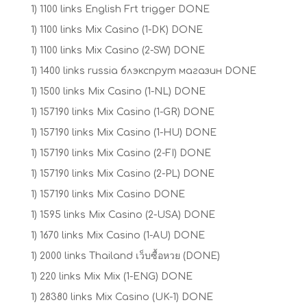
1) 1100 links English Frt trigger DONE
1) 1100 links Mix Casino (1-DK) DONE
1) 1100 links Mix Casino (2-SW) DONE
1) 1400 links russia блэкспрут магазин DONE
1) 1500 links Mix Casino (1-NL) DONE
1) 157190 links Mix Casino (1-GR) DONE
1) 157190 links Mix Casino (1-HU) DONE
1) 157190 links Mix Casino (2-FI) DONE
1) 157190 links Mix Casino (2-PL) DONE
1) 157190 links Mix Casino DONE
1) 1595 links Mix Casino (2-USA) DONE
1) 1670 links Mix Casino (1-AU) DONE
1) 2000 links Thailand เว็บซื้อหวย (DONE)
1) 220 links Mix Mix (1-ENG) DONE
1) 28380 links Mix Casino (UK-1) DONE