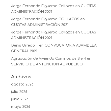
Jorge Fernando Figueroa Collazos
en
CUOTAS
ADMINISTRACIÓN 2021
Jorge Fernando Figueroa COLLAZOS
en
CUOTAS ADMINISTRACIÓN 2021
Jorge Fernando Figueroa Collazos
en
CUOTAS
ADMINISTRACIÓN 2021
Denis Urrego T
en
CONVOCATORIA ASAMBLEA
GENERAL 2021
Agrupación de Vivienda Caminos de Sie 4
en
SERVICIO DE ANTENCION AL PUBLICO
Archivos
agosto 2026
julio 2026
junio 2026
mayo 2026