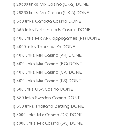
1) 28380 links Mix Casino (UK-2) DONE
1) 28380 links Mix Casino (UK-3) DONE
1) 330 links Canada Casino DONE
1) 385 links Netherlands Casino DONE
1) 400 links Mix APK appsgames (PT) DONE
1) 4000 links Thai บาคาร่า DONE
1) 4010 links Mix Casino (AR) DONE
1) 4010 links Mix Casino (BG) DONE
1) 4010 links Mix Casino (CA) DONE
1) 4010 links Mix Casino (ES) DONE
1) 500 links USA Casino DONE
1) 550 links Sweden Casino DONE
1) 550 links Thailand Betting DONE
1) 6000 links Mix Casino (DK) DONE
1) 6000 links Mix Casino (SW) DONE