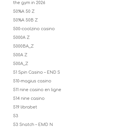
the gym in 2026
50%A 50 Z
50%A 50B Z
500-coolzino casino
5000A Z
5000BA_Z
500A Z
500A_Z
51 Spin Casino – END S
510-magius casino
511 nine casino en ligne
514 nine casino
519 librabet
53
53 Snatch – EMD N