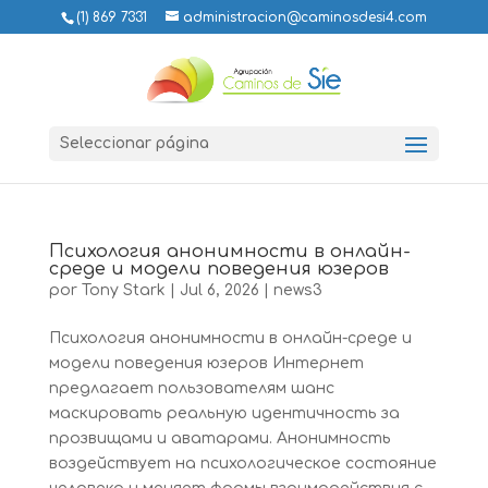
(1) 869 7331
administracion@caminosdesi4.com
Seleccionar página
Психология анонимности в онлайн-
среде и модели поведения юзеров
por
Tony Stark
|
Jul 6, 2026
|
news3
Психология анонимности в онлайн-среде и
модели поведения юзеров Интернет
предлагает пользователям шанс
маскировать реальную идентичность за
прозвищами и аватарами. Анонимность
воздействует на психологическое состояние