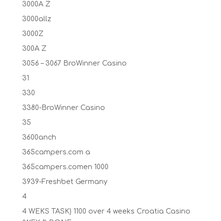
3000A Z
3000allz
3000Z
300A Z
3056 – 3067 BroWinner Casino
31
330
3380-BroWinner Casino
35
3600anch
365campers.com a
365campers.comen 1000
3939-Freshbet Germany
4
4 WEKS TASK) 1100 over 4 weeks Croatia Casino