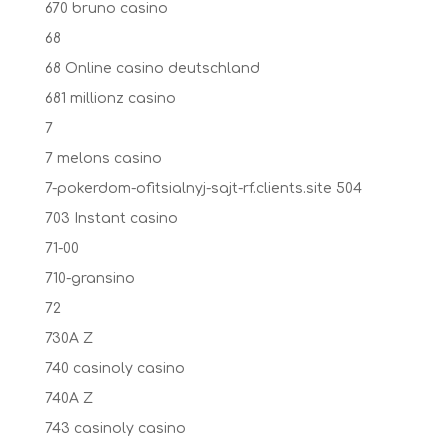
670 bruno casino
68
68 Online casino deutschland
681 millionz casino
7
7 melons casino
7-pokerdom-ofitsialnyj-sajt-rf.clients.site 504
703 Instant casino
71-00
710-gransino
72
730A Z
740 casinoly casino
740A Z
743 casinoly casino