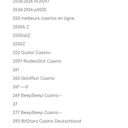
25.06.2026 RU0297
25.06.2026-p0020
250 meilleurs casinos en ligne
2500A Z
2500allZ
2500Z
252 Gudar Casino–
2597-RodeoSlot Casino
261
265-GoldRun Casino
267 —-0
269 BeepBeep Casino –
27
277 BeepBeep Casino –
293 BitStarz Casino Deutschland