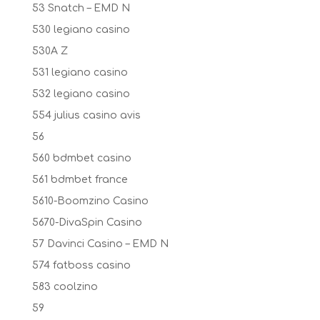
53 Snatch – EMD N
530 legiano casino
530A Z
531 legiano casino
532 legiano casino
554 julius casino avis
56
560 bdmbet casino
561 bdmbet france
5610-Boomzino Casino
5670-DivaSpin Casino
57 Davinci Casino – EMD N
574 fatboss casino
583 coolzino
59