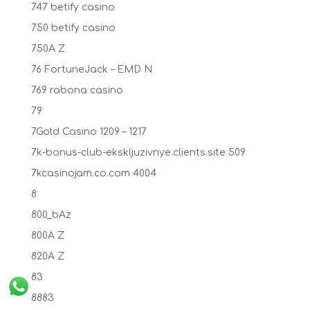
747 betify casino
750 betify casino
750A Z
76 FortuneJack – EMD N
769 rabona casino
79
7Gold Casino 1209 – 1217
7k-bonus-club-ekskljuzivnye.clients.site 509
7kcasinojam.co.com 4004
8
800_bAz
800A Z
820A Z
83
8883