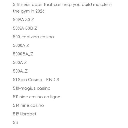
5 fitness apps that can help you build muscle in
the gym in 2026
50%A 50 Z
50%A 50B Z
500-coolzino casino
5000A Z
5000BA_Z
500A Z
500A_Z
51 Spin Casino – END S
510-magius casino
511 nine casino en ligne
514 nine casino
519 librabet
53