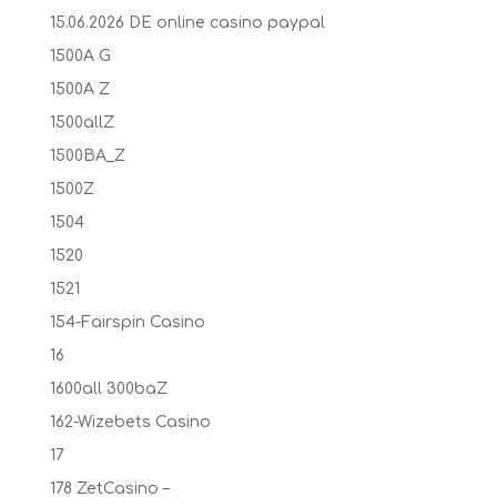
15.06.2026 DE online casino paypal
1500A G
1500A Z
1500allZ
1500BA_Z
1500Z
1504
1520
1521
154-Fairspin Casino
16
1600all 300baZ
162-Wizebets Casino
17
178 ZetCasino –