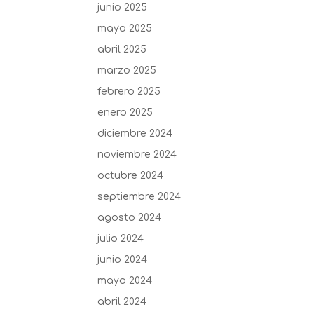
junio 2025
mayo 2025
abril 2025
marzo 2025
febrero 2025
enero 2025
diciembre 2024
noviembre 2024
octubre 2024
septiembre 2024
agosto 2024
julio 2024
junio 2024
mayo 2024
abril 2024