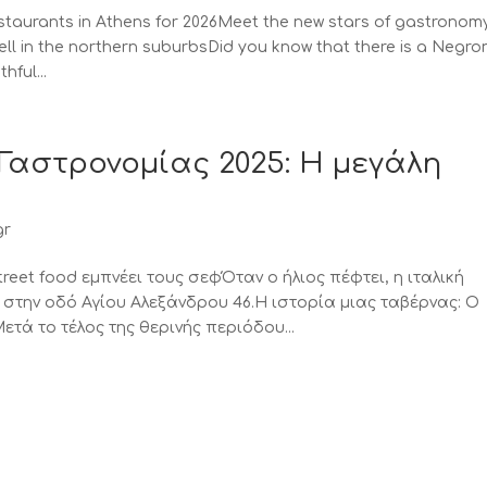
staurants in Athens for 2026Meet the new stars of gastronomy
well in the northern suburbsDid you know that there is a Negro
hful...
αστρονομίας 2025: Η μεγάλη
gr
reet food εμπνέει τους σεφΌταν ο ήλιος πέφτει, η ιταλική
, στην οδό Αγίου Αλεξάνδρου 46.Η ιστορία μιας ταβέρνας: Ο
τά το τέλος της θερινής περιόδου...