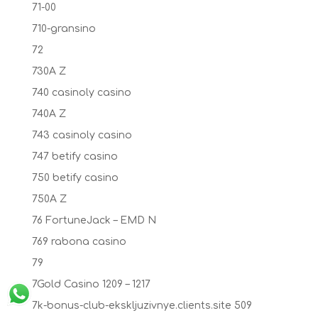
71-00
710-gransino
72
730A Z
740 casinoly casino
740A Z
743 casinoly casino
747 betify casino
750 betify casino
750A Z
76 FortuneJack – EMD N
769 rabona casino
79
7Gold Casino 1209 – 1217
7k-bonus-club-ekskljuzivnye.clients.site 509