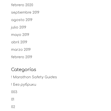
febrero 2020
septiembre 2019
agosto 2019
julio 2019
mayo 2019
abril 2019
marzo 2019
febrero 2019
Categorías
! Marathon Safety Guides
! Без рубрики
003
01
02