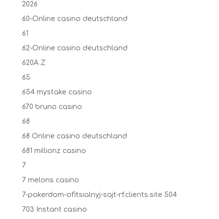
2026
60-Online casino deutschland
61
62-Online casino deutschland
620A Z
65
654 mystake casino
670 bruno casino
68
68 Online casino deutschland
681 millionz casino
7
7 melons casino
7-pokerdom-ofitsialnyj-sajt-rf.clients.site 504
703 Instant casino