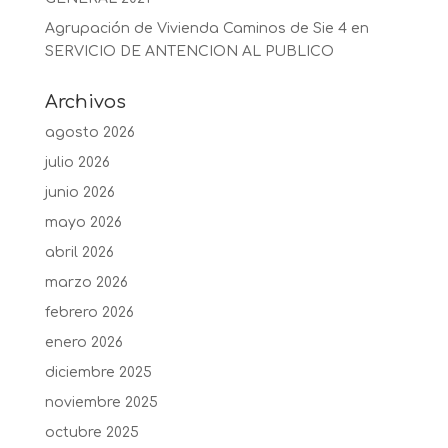
Agrupación de Vivienda Caminos de Sie 4
en
SERVICIO DE ANTENCION AL PUBLICO
Archivos
agosto 2026
julio 2026
junio 2026
mayo 2026
abril 2026
marzo 2026
febrero 2026
enero 2026
diciembre 2025
noviembre 2025
octubre 2025