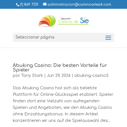
(1) 869 7331
administracion@caminosdesi4.com
Seleccionar página
Abuking Casino: Die besten Vorteile für
Spieler
por
Tony Stark
|
Jun 29, 2026
|
abuking-casino3
Das Abuking Casino hat sich als beliebte
Plattform für Online-Glücksspiel etabliert. Spieler
finden dort eine Vielzahl von aufregenden
Spielen und Angeboten, wie den Abuking Casino
ohne Einzahlungsbonus. In diesem Artikel
konzentrieren wir uns auf die Spielauswahl des...