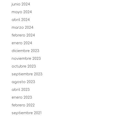
junio 2024
mayo 2024
abril 2024
marzo 2024
febrero 2024
enero 2024
diciembre 2023
noviembre 2023
octubre 2023
septiembre 2023
agosto 2023
abril 2023
enero 2023
febrero 2022
septiembre 2021