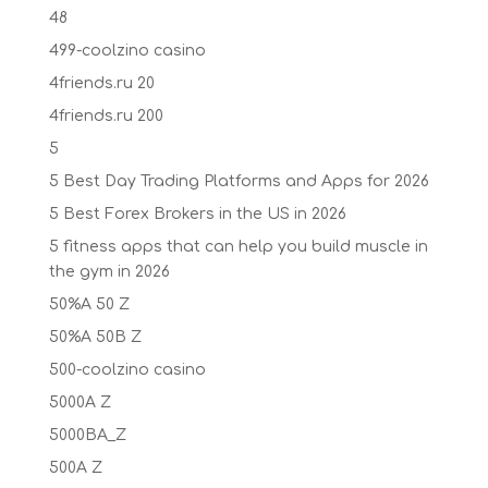
48
499-coolzino casino
4friends.ru 20
4friends.ru 200
5
5 Best Day Trading Platforms and Apps for 2026
5 Best Forex Brokers in the US in 2026
5 fitness apps that can help you build muscle in
the gym in 2026
50%A 50 Z
50%A 50B Z
500-coolzino casino
5000A Z
5000BA_Z
500A Z