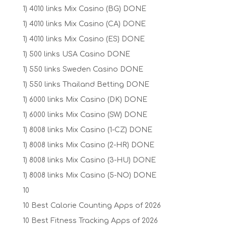
1) 4010 links Mix Casino (BG) DONE
1) 4010 links Mix Casino (CA) DONE
1) 4010 links Mix Casino (ES) DONE
1) 500 links USA Casino DONE
1) 550 links Sweden Casino DONE
1) 550 links Thailand Betting DONE
1) 6000 links Mix Casino (DK) DONE
1) 6000 links Mix Casino (SW) DONE
1) 8008 links Mix Casino (1-CZ) DONE
1) 8008 links Mix Casino (2-HR) DONE
1) 8008 links Mix Casino (3-HU) DONE
1) 8008 links Mix Casino (5-NO) DONE
10
10 Best Calorie Counting Apps of 2026
10 Best Fitness Tracking Apps of 2026