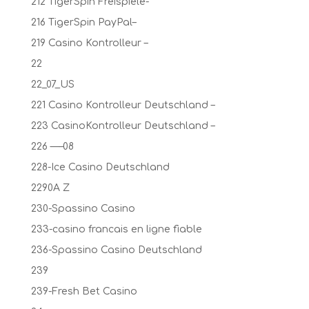
212 TigerSpin Freispiele-
216 TigerSpin PayPal–
219 Casino Kontrolleur –
22
22_07_US
221 Casino Kontrolleur Deutschland –
223 CasinoKontrolleur Deutschland –
226 —–08
228-Ice Casino Deutschland
2290A Z
230-Spassino Casino
233-casino francais en ligne fiable
236-Spassino Casino Deutschland
239
239-Fresh Bet Casino