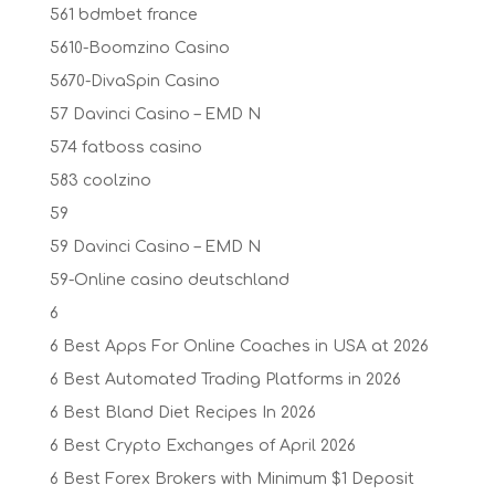
561 bdmbet france
5610-Boomzino Casino
5670-DivaSpin Casino
57 Davinci Casino – EMD N
574 fatboss casino
583 coolzino
59
59 Davinci Casino – EMD N
59-Online casino deutschland
6
6 Best Apps For Online Coaches in USA at 2026
6 Best Automated Trading Platforms in 2026
6 Best Bland Diet Recipes In 2026
6 Best Crypto Exchanges of April 2026
6 Best Forex Brokers with Minimum $1 Deposit ️