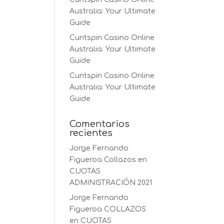
Australia: Your Ultimate
Guide
Cuntspin Casino Online
Australia: Your Ultimate
Guide
Cuntspin Casino Online
Australia: Your Ultimate
Guide
Comentarios
recientes
Jorge Fernando
Figueroa Collazos
en
CUOTAS
ADMINISTRACIÓN 2021
Jorge Fernando
Figueroa COLLAZOS
en
CUOTAS