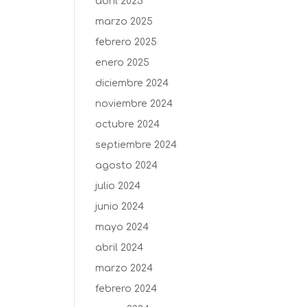
abril 2025
marzo 2025
febrero 2025
enero 2025
diciembre 2024
noviembre 2024
octubre 2024
septiembre 2024
agosto 2024
julio 2024
junio 2024
mayo 2024
abril 2024
marzo 2024
febrero 2024