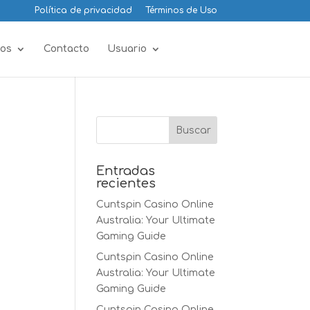
Política de privacidad
Términos de Uso
os
Contacto
Usuario
Entradas
recientes
Cuntspin Casino Online
Australia: Your Ultimate
Gaming Guide
Cuntspin Casino Online
Australia: Your Ultimate
Gaming Guide
Cuntspin Casino Online