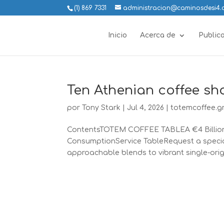
(1) 869 7331
administracion@caminosdesi4
Inicio
Acerca de
Public
Ten Athenian coffee sh
por
Tony Stark
|
Jul 4, 2026
|
totemcoffee.g
ContentsTOTEM COFFEE TABLEA €4 Billion M
ConsumptionService TableRequest a speci
approachable blends to vibrant single-origi