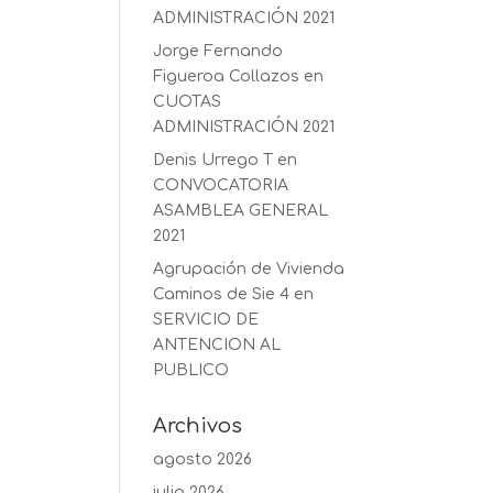
ADMINISTRACIÓN 2021
Jorge Fernando
Figueroa Collazos
en
CUOTAS
ADMINISTRACIÓN 2021
Denis Urrego T
en
CONVOCATORIA
ASAMBLEA GENERAL
2021
Agrupación de Vivienda
Caminos de Sie 4
en
SERVICIO DE
ANTENCION AL
PUBLICO
Archivos
agosto 2026
julio 2026