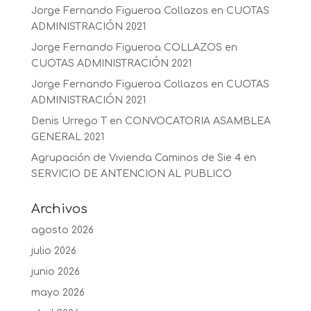
Jorge Fernando Figueroa Collazos
en
CUOTAS
ADMINISTRACIÓN 2021
Jorge Fernando Figueroa COLLAZOS
en
CUOTAS ADMINISTRACIÓN 2021
Jorge Fernando Figueroa Collazos
en
CUOTAS
ADMINISTRACIÓN 2021
Denis Urrego T
en
CONVOCATORIA ASAMBLEA
GENERAL 2021
Agrupación de Vivienda Caminos de Sie 4
en
SERVICIO DE ANTENCION AL PUBLICO
Archivos
agosto 2026
julio 2026
junio 2026
mayo 2026