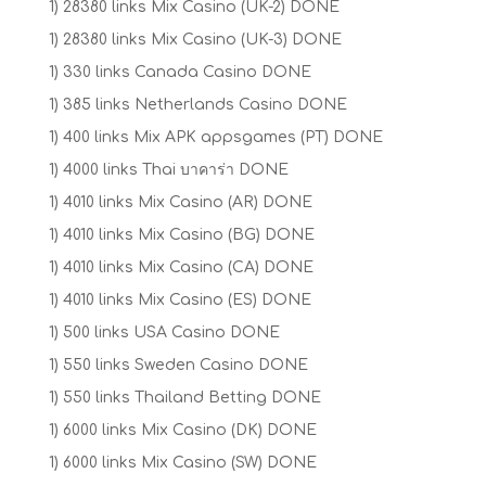
1) 28380 links Mix Casino (UK-2) DONE
1) 28380 links Mix Casino (UK-3) DONE
1) 330 links Canada Casino DONE
1) 385 links Netherlands Casino DONE
1) 400 links Mix APK appsgames (PT) DONE
1) 4000 links Thai บาคาร่า DONE
1) 4010 links Mix Casino (AR) DONE
1) 4010 links Mix Casino (BG) DONE
1) 4010 links Mix Casino (CA) DONE
1) 4010 links Mix Casino (ES) DONE
1) 500 links USA Casino DONE
1) 550 links Sweden Casino DONE
1) 550 links Thailand Betting DONE
1) 6000 links Mix Casino (DK) DONE
1) 6000 links Mix Casino (SW) DONE