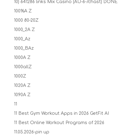
10) 641286 links Mix Casino (AU-6-7chast) DONE
100%A Z
1000 80-20Z
1000_2A Z
1000_Az
1000_BAz
1000A Z
1000allZ
1000Z
1020A Z
1090A Z
11
11 Best Gym Workout Apps in 2026 GetFit AI
11 Best Online Workout Programs of 2026
11.05.2026-pin up