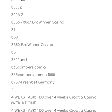
3000Z
300A Z
3056 – 3067 BroWinner Casino
31
330
3380-BroWinner Casino
35
3600anch
365campers.com a
365campers.comen 1000
3939-Freshbet Germany
4
4 WEKS TASK) 1100 over 4 weeks Croatia Casino
(WEK 1) DONE
4 WEKS TASK) 1100 over 4 weeks Croatia Casino