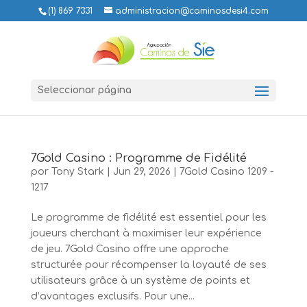
(1) 869 7331
administracion@caminosdesi4.com
Seleccionar página
7Gold Casino : Programme de Fidélité
por
Tony Stark
|
Jun 29, 2026
|
7Gold Casino 1209 -
1217
Le programme de fidélité est essentiel pour les
joueurs cherchant à maximiser leur expérience
de jeu. 7Gold Casino offre une approche
structurée pour récompenser la loyauté de ses
utilisateurs grâce à un système de points et
d’avantages exclusifs. Pour une...