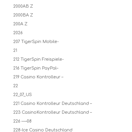
2000AB Z
2000BA Z
200A Z
2026
207 TigerSpin Mobile-
21
212 TigerSpin Freispiele-
216 TigerSpin PayPal–
219 Casino Kontrolleur –
22
22_07_US
221 Casino Kontrolleur Deutschland –
223 CasinoKontrolleur Deutschland –
226 —–08
228-Ice Casino Deutschland