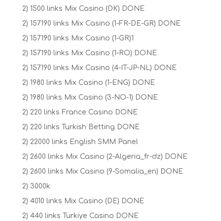
2) 1500 links Mix Casino (DK) DONE
2) 157190 links Mix Casino (1-FR-DE-GR) DONE
2) 157190 links Mix Casino (1-GR)1
2) 157190 links Mix Casino (1-RO) DONE
2) 157190 links Mix Casino (4-IT-JP-NL) DONE
2) 1980 links Mix Casino (1-ENG) DONE
2) 1980 links Mix Casino (3-NO-1) DONE
2) 220 links France Casino DONE
2) 220 links Turkish Betting DONE
2) 22000 links English SMM Panel
2) 2600 links Mix Casino (2-Algeria_fr-dz) DONE
2) 2600 links Mix Casino (9-Somalia_en) DONE
2) 3000k
2) 4010 links Mix Casino (DE) DONE
2) 440 links Turkiye Casino DONE