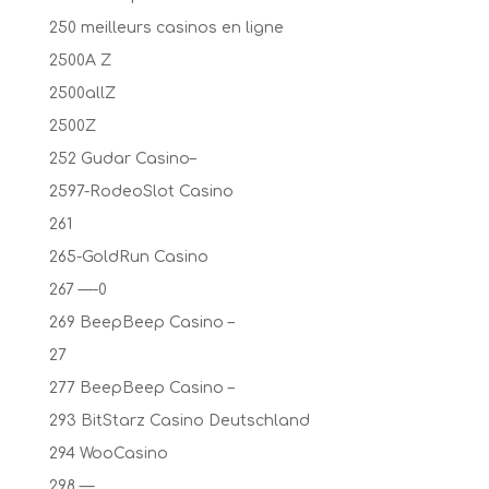
250 meilleurs casinos en ligne
2500A Z
2500allZ
2500Z
252 Gudar Casino–
2597-RodeoSlot Casino
261
265-GoldRun Casino
267 —-0
269 BeepBeep Casino –
27
277 BeepBeep Casino –
293 BitStarz Casino Deutschland
294 WooCasino
298 —