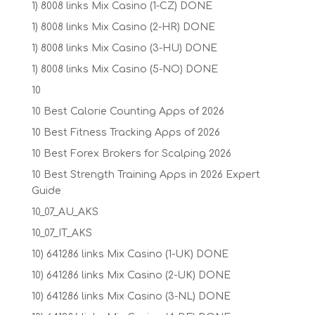
1) 8008 links Mix Casino (1-CZ) DONE
1) 8008 links Mix Casino (2-HR) DONE
1) 8008 links Mix Casino (3-HU) DONE
1) 8008 links Mix Casino (5-NO) DONE
10
10 Best Calorie Counting Apps of 2026
10 Best Fitness Tracking Apps of 2026
10 Best Forex Brokers for Scalping 2026
10 Best Strength Training Apps in 2026 Expert
Guide
10_07_AU_AKS
10_07_IT_AKS
10) 641286 links Mix Casino (1-UK) DONE
10) 641286 links Mix Casino (2-UK) DONE
10) 641286 links Mix Casino (3-NL) DONE