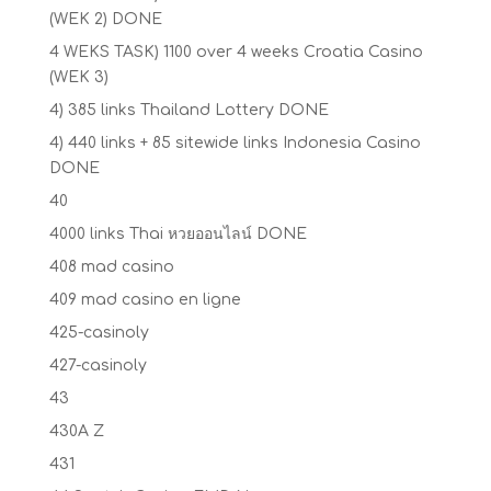
(WEK 2) DONE
4 WEKS TASK) 1100 over 4 weeks Croatia Casino
(WEK 3)
4) 385 links Thailand Lottery DONE
4) 440 links + 85 sitewide links Indonesia Casino
DONE
40
4000 links Thai หวยออนไลน์ DONE
408 mad casino
409 mad casino en ligne
425-casinoly
427-casinoly
43
430A Z
431