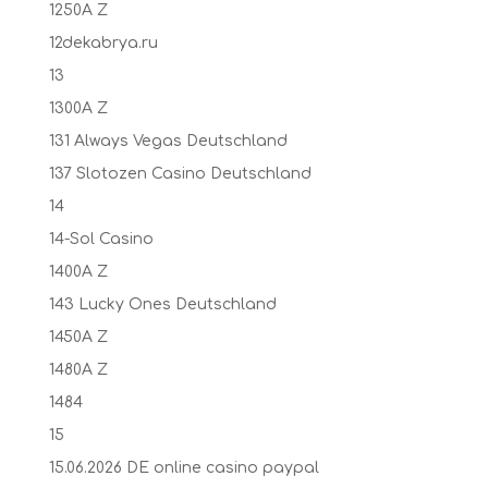
1250A Z
12dekabrya.ru
13
1300A Z
131 Always Vegas Deutschland
137 Slotozen Casino Deutschland
14
14-Sol Casino
1400A Z
143 Lucky Ones Deutschland
1450A Z
1480A Z
1484
15
15.06.2026 DE online casino paypal