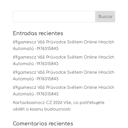
Entradas recientes
69gamescz Váš Průvodce Světem Online Hracích
Automatů -1976315843
69gamescz Váš Průvodce Světem Online Hracích
Automatů -1976315843
69gamescz Váš Průvodce Světem Online Hracích
Automatů -1976315843
69gamescz Váš Průvodce Světem Online Hracích
Automatů -1976315843
Kartackasinocz CZ 2026 Vše, co potřebujete
vědět o kasinu budoucnosti
Comentarios recientes