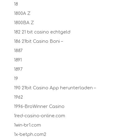
18
1800A Z
1800BA Z
182 21 bit casino echtgeld
186 21bit Casino Boni –
1887
1891
1897
19
190 21bit Casino App herunterladen –
1962
1996-BroWinner Casino
1red-casino-online.com
1win-br1.com
1x-betph.com2