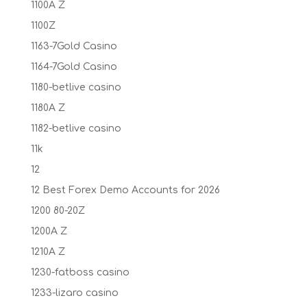
1100A Z
1100Z
1163-7Gold Casino
1164-7Gold Casino
1180-betlive casino
1180A Z
1182-betlive casino
11k
12
12 Best Forex Demo Accounts for 2026
1200 80-20Z
1200A Z
1210A Z
1230-fatboss casino
1233-lizaro casino