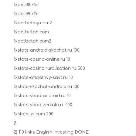
1xbet180718
1xbet190719
1xbetbetmy.com2
1xbetbetph.com
1xbetbetph.com2
1xslots-android-skachat.ru 100
1xslots-casino-online.ru 10
1xslots-casino.ruralisation.ru 500
1xslots-oficialnyy-sayt.ru 10
1xslots-skachat-android.ru 100
1xslots-vhod-android.ru 10
1xslots-vhod-zerkalo.ru 100
1xslots.us.com 200
2
2) 110 links English Investing DONE