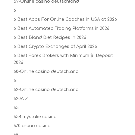
59-Online casino deutschland
6
6 Best Apps For Online Coaches in USA at 2026
6 Best Automated Trading Platforms in 2026
6 Best Bland Diet Recipes In 2026
6 Best Crypto Exchanges of April 2026
6 Best Forex Brokers with Minimum $1 Deposit ️
2026
60-Online casino deutschland
61
62-Online casino deutschland
620A Z
65
654 mystake casino
670 bruno casino
68