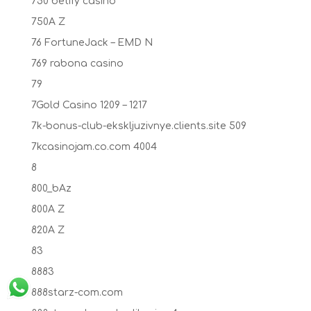
750 betify casino
750A Z
76 FortuneJack – EMD N
769 rabona casino
79
7Gold Casino 1209 – 1217
7k-bonus-club-ekskljuzivnye.clients.site 509
7kcasinojam.co.com 4004
8
800_bAz
800A Z
820A Z
83
8883
888starz-com.com