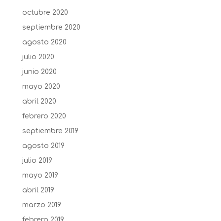
octubre 2020
septiembre 2020
agosto 2020
julio 2020
junio 2020
mayo 2020
abril 2020
febrero 2020
septiembre 2019
agosto 2019
julio 2019
mayo 2019
abril 2019
marzo 2019
febrero 2019