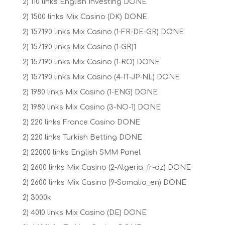
2) 110 links English Investing DONE
2) 1500 links Mix Casino (DK) DONE
2) 157190 links Mix Casino (1-FR-DE-GR) DONE
2) 157190 links Mix Casino (1-GR)1
2) 157190 links Mix Casino (1-RO) DONE
2) 157190 links Mix Casino (4-IT-JP-NL) DONE
2) 1980 links Mix Casino (1-ENG) DONE
2) 1980 links Mix Casino (3-NO-1) DONE
2) 220 links France Casino DONE
2) 220 links Turkish Betting DONE
2) 22000 links English SMM Panel
2) 2600 links Mix Casino (2-Algeria_fr-dz) DONE
2) 2600 links Mix Casino (9-Somalia_en) DONE
2) 3000k
2) 4010 links Mix Casino (DE) DONE