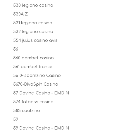
530 legiano casino
530A Z
531 legiano casino
532 legiano casino
554 julius casino avis
56
560 bdmbet casino
561 bdmbet france
5610-Boomzino Casino
5670-DivaSpin Casino
57 Davinci Casino – EMD N
574 fatboss casino
583 coolzino
59
59 Davinci Casino – EMD N