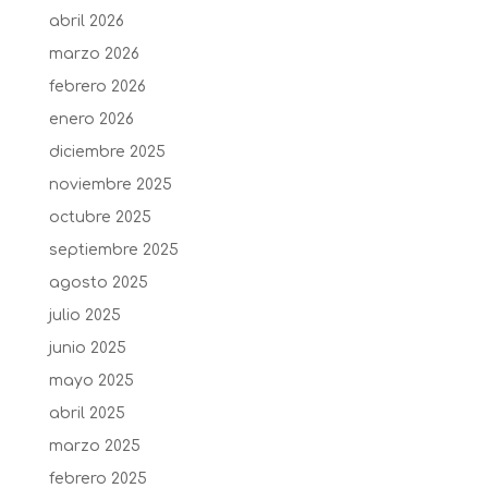
abril 2026
marzo 2026
febrero 2026
enero 2026
diciembre 2025
noviembre 2025
octubre 2025
septiembre 2025
agosto 2025
julio 2025
junio 2025
mayo 2025
abril 2025
marzo 2025
febrero 2025