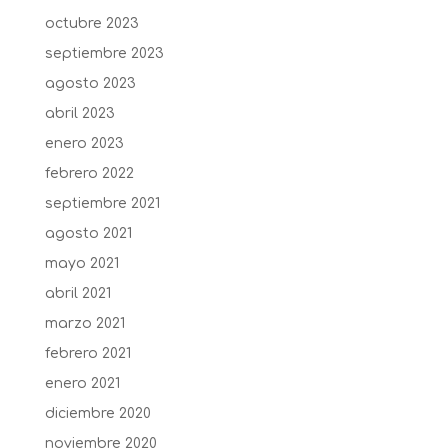
octubre 2023
septiembre 2023
agosto 2023
abril 2023
enero 2023
febrero 2022
septiembre 2021
agosto 2021
mayo 2021
abril 2021
marzo 2021
febrero 2021
enero 2021
diciembre 2020
noviembre 2020