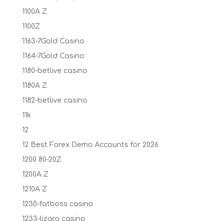
1100A Z
1100Z
1163-7Gold Casino
1164-7Gold Casino
1180-betlive casino
1180A Z
1182-betlive casino
11k
12
12 Best Forex Demo Accounts for 2026
1200 80-20Z
1200A Z
1210A Z
1230-fatboss casino
1233-lizaro casino