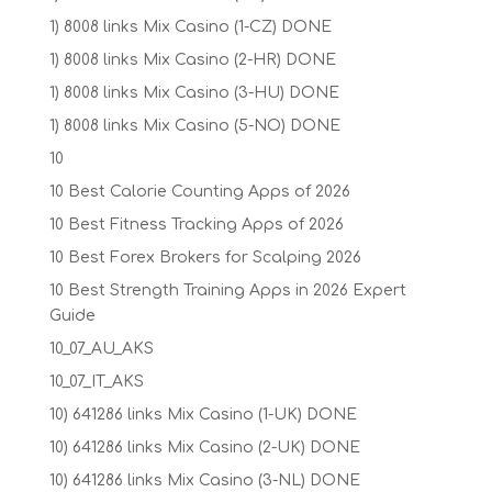
1) 8008 links Mix Casino (1-CZ) DONE
1) 8008 links Mix Casino (2-HR) DONE
1) 8008 links Mix Casino (3-HU) DONE
1) 8008 links Mix Casino (5-NO) DONE
10
10 Best Calorie Counting Apps of 2026
10 Best Fitness Tracking Apps of 2026
10 Best Forex Brokers for Scalping 2026
10 Best Strength Training Apps in 2026 Expert
Guide
10_07_AU_AKS
10_07_IT_AKS
10) 641286 links Mix Casino (1-UK) DONE
10) 641286 links Mix Casino (2-UK) DONE
10) 641286 links Mix Casino (3-NL) DONE