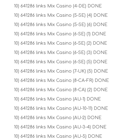
10) 641286 links Mix Casino (4-DE) DONE
10) 641286 links Mix Casino (5-SE) (4) DONE
10) 641286 links Mix Casino (5-SE) (6) DONE
10) 641286 links Mix Casino (6-SE) (1) DONE
10) 641286 links Mix Casino (6-SE) (2) DONE
10) 641286 links Mix Casino (6-SE) (3) DONE
10) 641286 links Mix Casino (6-SE) (5) DONE
10) 641286 links Mix Casino (7-UK) (5) DONE
10) 641286 links Mix Casino (8-CA-FR) DONE
10) 641286 links Mix Casino (8-CA) (2) DONE
10) 641286 links Mix Casino (AU-1) DONE
10) 641286 links Mix Casino (AU-10-11) DONE
10) 641286 links Mix Casino (AU-2) DONE
10) 641286 links Mix Casino (AU-3-4) DONE
10) 641286 links Mix Casino (AU-5) DONE