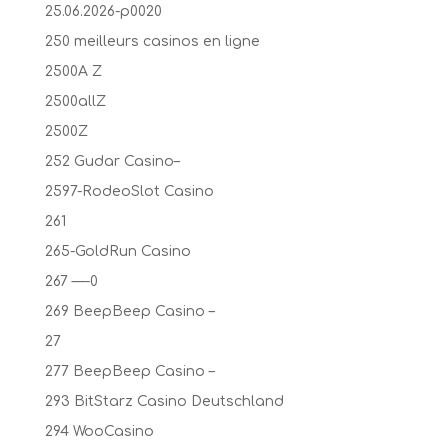
25.06.2026-p0020
250 meilleurs casinos en ligne
2500A Z
2500allZ
2500Z
252 Gudar Casino–
2597-RodeoSlot Casino
261
265-GoldRun Casino
267 —-0
269 BeepBeep Casino –
27
277 BeepBeep Casino –
293 BitStarz Casino Deutschland
294 WooCasino