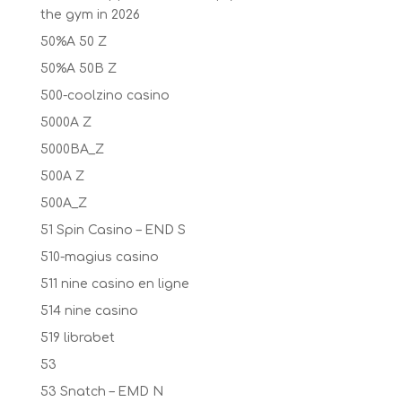
the gym in 2026
50%A 50 Z
50%A 50B Z
500-coolzino casino
5000A Z
5000BA_Z
500A Z
500A_Z
51 Spin Casino – END S
510-magius casino
511 nine casino en ligne
514 nine casino
519 librabet
53
53 Snatch – EMD N