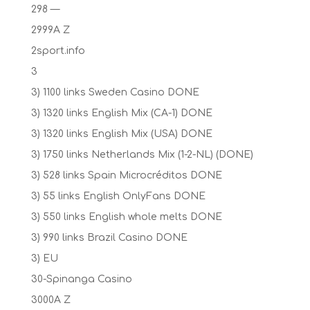
298 —
2999A Z
2sport.info
3
3) 1100 links Sweden Casino DONE
3) 1320 links English Mix (CA-1) DONE
3) 1320 links English Mix (USA) DONE
3) 1750 links Netherlands Mix (1-2-NL) (DONE)
3) 528 links Spain Microcréditos DONE
3) 55 links English OnlyFans DONE
3) 550 links English whole melts DONE
3) 990 links Brazil Casino DONE
3) EU
30-Spinanga Casino
3000A Z