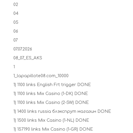
02
04
05
06
07
07.07.2026
08_07_ES_AKS
1
1_lapapillote08.com_10000
1) 1100 links English Frt trigger DONE
1) 1100 links Mix Casino (1-DK) DONE
1) 1100 links Mix Casino (2-SW) DONE
1) 1400 links russia блэкспрут магазин DONE
1) 1500 links Mix Casino (1-NL) DONE
1) 157190 links Mix Casino (1-GR) DONE