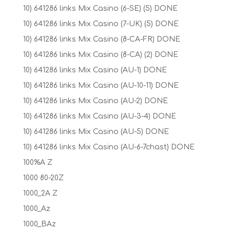
10) 641286 links Mix Casino (6-SE) (5) DONE
10) 641286 links Mix Casino (7-UK) (5) DONE
10) 641286 links Mix Casino (8-CA-FR) DONE
10) 641286 links Mix Casino (8-CA) (2) DONE
10) 641286 links Mix Casino (AU-1) DONE
10) 641286 links Mix Casino (AU-10-11) DONE
10) 641286 links Mix Casino (AU-2) DONE
10) 641286 links Mix Casino (AU-3-4) DONE
10) 641286 links Mix Casino (AU-5) DONE
10) 641286 links Mix Casino (AU-6-7chast) DONE
100%A Z
1000 80-20Z
1000_2A Z
1000_Az
1000_BAz