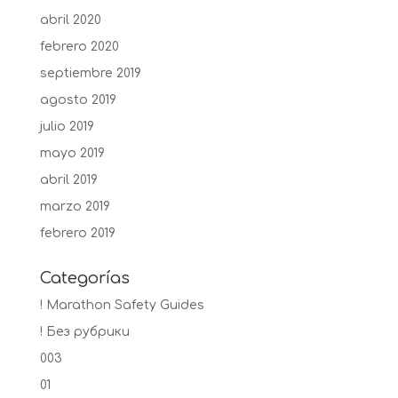
abril 2020
febrero 2020
septiembre 2019
agosto 2019
julio 2019
mayo 2019
abril 2019
marzo 2019
febrero 2019
Categorías
! Marathon Safety Guides
! Без рубрики
003
01