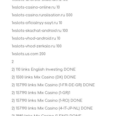
1xslots-casino-online.ru 10
1xslots-casino.ruralisation.ru 500
1xslots-oficialnyy-sayt.ru 10
1xslots-skachat-android.ru 100
1xslots-vhod-android.ru 10
1xslots-vhod-zerkalo.ru 100
1xslots.us.com 200
2
2) 110 links English Investing DONE
2) 1500 links Mix Casino (DK) DONE
2) 157190 links Mix Casino (1-FR-DE-GR) DONE
2) 157190 links Mix Casino (1-GR)1
2) 157190 links Mix Casino (1-RO) DONE
2) 157190 links Mix Casino (4-IT-JP-NL) DONE