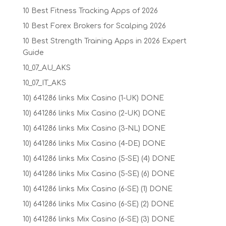
10 Best Fitness Tracking Apps of 2026
10 Best Forex Brokers for Scalping 2026
10 Best Strength Training Apps in 2026 Expert
Guide
10_07_AU_AKS
10_07_IT_AKS
10) 641286 links Mix Casino (1-UK) DONE
10) 641286 links Mix Casino (2-UK) DONE
10) 641286 links Mix Casino (3-NL) DONE
10) 641286 links Mix Casino (4-DE) DONE
10) 641286 links Mix Casino (5-SE) (4) DONE
10) 641286 links Mix Casino (5-SE) (6) DONE
10) 641286 links Mix Casino (6-SE) (1) DONE
10) 641286 links Mix Casino (6-SE) (2) DONE
10) 641286 links Mix Casino (6-SE) (3) DONE