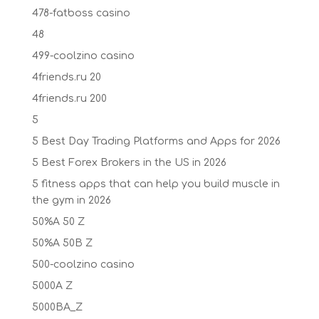
478-fatboss casino
48
499-coolzino casino
4friends.ru 20
4friends.ru 200
5
5 Best Day Trading Platforms and Apps for 2026
5 Best Forex Brokers in the US in 2026
5 fitness apps that can help you build muscle in
the gym in 2026
50%A 50 Z
50%A 50B Z
500-coolzino casino
5000A Z
5000BA_Z