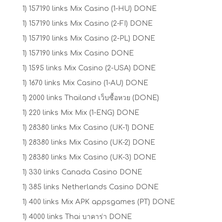
1) 157190 links Mix Casino (1-HU) DONE
1) 157190 links Mix Casino (2-FI) DONE
1) 157190 links Mix Casino (2-PL) DONE
1) 157190 links Mix Casino DONE
1) 1595 links Mix Casino (2-USA) DONE
1) 1670 links Mix Casino (1-AU) DONE
1) 2000 links Thailand เว็บซื้อหวย (DONE)
1) 220 links Mix Mix (1-ENG) DONE
1) 28380 links Mix Casino (UK-1) DONE
1) 28380 links Mix Casino (UK-2) DONE
1) 28380 links Mix Casino (UK-3) DONE
1) 330 links Canada Casino DONE
1) 385 links Netherlands Casino DONE
1) 400 links Mix APK appsgames (PT) DONE
1) 4000 links Thai บาคาร่า DONE