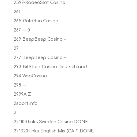
2597-RodeoSlot Casino
261
265-GoldRun Casino
267 —-0
269 BeepBeep Casino –
27
277 BeepBeep Casino –
293 BitStarz Casino Deutschland
294 WooCasino
298 —
2999A Z
2sport.info
3
3) 1100 links Sweden Casino DONE
3) 1320 links English Mix (CA-1) DONE