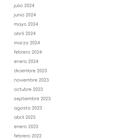
julio 2024
junio 2024
mayo 2024
abril 2024
marzo 2024
febrero 2024
enero 2024
diciembre 2023
noviembre 2023
octubre 2023
septiembre 2023
agosto 2023
abril 2023
enero 2023
febrero 2022