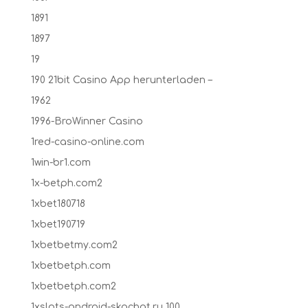
1891
1897
19
190 21bit Casino App herunterladen –
1962
1996-BroWinner Casino
1red-casino-online.com
1win-br1.com
1x-betph.com2
1xbet180718
1xbet190719
1xbetbetmy.com2
1xbetbetph.com
1xbetbetph.com2
1xslots-android-skachat.ru 100