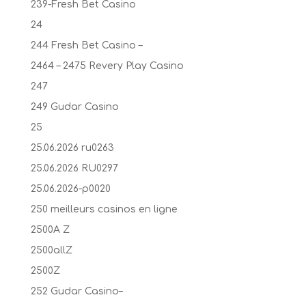
239-Fresh Bet Casino
24
244 Fresh Bet Casino –
2464 – 2475 Revery Play Casino
247
249 Gudar Casino
25
25.06.2026 ru0263
25.06.2026 RU0297
25.06.2026-p0020
250 meilleurs casinos en ligne
2500A Z
2500allZ
2500Z
252 Gudar Casino–