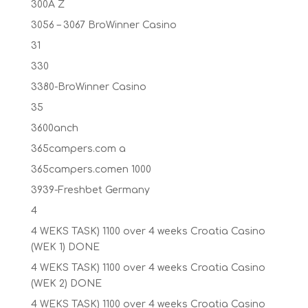
300A Z
3056 – 3067 BroWinner Casino
31
330
3380-BroWinner Casino
35
3600anch
365campers.com a
365campers.comen 1000
3939-Freshbet Germany
4
4 WEKS TASK) 1100 over 4 weeks Croatia Casino
(WEK 1) DONE
4 WEKS TASK) 1100 over 4 weeks Croatia Casino
(WEK 2) DONE
4 WEKS TASK) 1100 over 4 weeks Croatia Casino