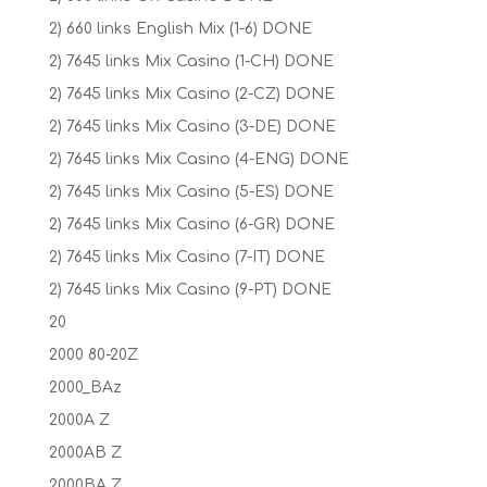
2) 660 links English Mix (1-6) DONE
2) 7645 links Mix Casino (1-CH) DONE
2) 7645 links Mix Casino (2-CZ) DONE
2) 7645 links Mix Casino (3-DE) DONE
2) 7645 links Mix Casino (4-ENG) DONE
2) 7645 links Mix Casino (5-ES) DONE
2) 7645 links Mix Casino (6-GR) DONE
2) 7645 links Mix Casino (7-IT) DONE
2) 7645 links Mix Casino (9-PT) DONE
20
2000 80-20Z
2000_BAz
2000A Z
2000AB Z
2000BA Z