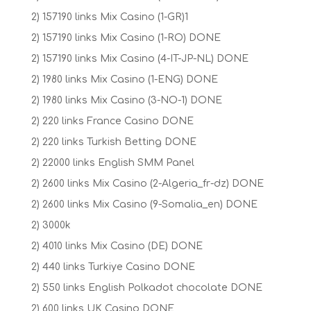
2) 157190 links Mix Casino (1-GR)1
2) 157190 links Mix Casino (1-RO) DONE
2) 157190 links Mix Casino (4-IT-JP-NL) DONE
2) 1980 links Mix Casino (1-ENG) DONE
2) 1980 links Mix Casino (3-NO-1) DONE
2) 220 links France Casino DONE
2) 220 links Turkish Betting DONE
2) 22000 links English SMM Panel
2) 2600 links Mix Casino (2-Algeria_fr-dz) DONE
2) 2600 links Mix Casino (9-Somalia_en) DONE
2) 3000k
2) 4010 links Mix Casino (DE) DONE
2) 440 links Turkiye Casino DONE
2) 550 links English Polkadot chocolate DONE
2) 600 links UK Casino DONE