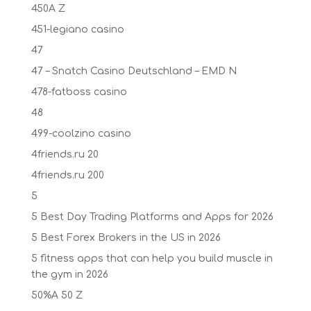
450A Z
451-legiano casino
47
47 – Snatch Casino Deutschland – EMD N
478-fatboss casino
48
499-coolzino casino
4friends.ru 20
4friends.ru 200
5
5 Best Day Trading Platforms and Apps for 2026
5 Best Forex Brokers in the US in 2026
5 fitness apps that can help you build muscle in
the gym in 2026
50%A 50 Z