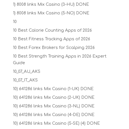
1) 8008 links Mix Casino (3-HU) DONE
1) 8008 links Mix Casino (5-NO) DONE
10
10 Best Calorie Counting Apps of 2026
10 Best Fitness Tracking Apps of 2026
10 Best Forex Brokers for Scalping 2026
10 Best Strength Training Apps in 2026 Expert
Guide
10_07_AU_AKS
10_07_IT_AKS
10) 641286 links Mix Casino (1-UK) DONE
10) 641286 links Mix Casino (2-UK) DONE
10) 641286 links Mix Casino (3-NL) DONE
10) 641286 links Mix Casino (4-DE) DONE
10) 641286 links Mix Casino (5-SE) (4) DONE