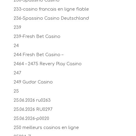
230-Spassino Casino
233-casino francais en ligne fiable
236-Spassino Casino Deutschland
239
239-Fresh Bet Casino
24
244 Fresh Bet Casino –
2464 – 2475 Revery Play Casino
247
249 Gudar Casino
25
25.06.2026 ru0263
25.06.2026 RU0297
25.06.2026-p0020
250 meilleurs casinos en ligne