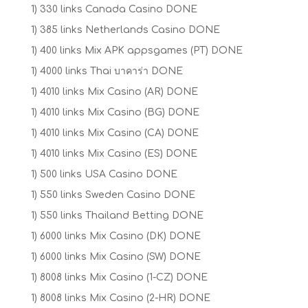
1) 330 links Canada Casino DONE
1) 385 links Netherlands Casino DONE
1) 400 links Mix APK appsgames (PT) DONE
1) 4000 links Thai บาคาร่า DONE
1) 4010 links Mix Casino (AR) DONE
1) 4010 links Mix Casino (BG) DONE
1) 4010 links Mix Casino (CA) DONE
1) 4010 links Mix Casino (ES) DONE
1) 500 links USA Casino DONE
1) 550 links Sweden Casino DONE
1) 550 links Thailand Betting DONE
1) 6000 links Mix Casino (DK) DONE
1) 6000 links Mix Casino (SW) DONE
1) 8008 links Mix Casino (1-CZ) DONE
1) 8008 links Mix Casino (2-HR) DONE