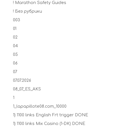
! Marathon Safety Guides
! Без рубрики
003
01
02
04
05
06
07
07.07.2026
08_07_ES_AKS
1
1_lapapillote08.com_10000
1) 1100 links English Frt trigger DONE
1) 1100 links Mix Casino (1-DK) DONE