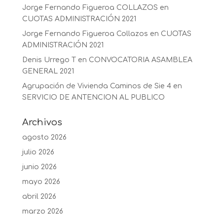
Jorge Fernando Figueroa COLLAZOS
en
CUOTAS ADMINISTRACIÓN 2021
Jorge Fernando Figueroa Collazos
en
CUOTAS
ADMINISTRACIÓN 2021
Denis Urrego T
en
CONVOCATORIA ASAMBLEA
GENERAL 2021
Agrupación de Vivienda Caminos de Sie 4
en
SERVICIO DE ANTENCION AL PUBLICO
Archivos
agosto 2026
julio 2026
junio 2026
mayo 2026
abril 2026
marzo 2026