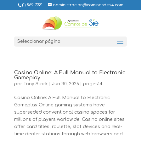
(1) 869 7331
administracion@caminosdesi4.com
Seleccionar página
Casino Online: A Full Manual to Electronic
Gameplay
por
Tony Stark
|
Jun 30, 2026
|
pages14
Casino Online: A Full Manual to Electronic
Gameplay Online gaming systems have
superseded conventional casino spaces for
millions of players worldwide. Casino online sites
offer card titles, roulette, slot devices and real-
time dealer stations through web browsers and...