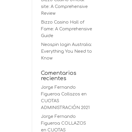
site: A Comprehensive
Review
Bizzo Casino Hall of
Fame: A Comprehensive
Guide
Neospin login Australia:
Everything You Need to
Know
Comentarios
recientes
Jorge Fernando
Figueroa Collazos
en
CUOTAS
ADMINISTRACIÓN 2021
Jorge Fernando
Figueroa COLLAZOS
en
CUOTAS