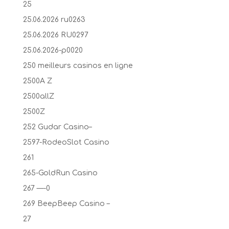
25
25.06.2026 ru0263
25.06.2026 RU0297
25.06.2026-p0020
250 meilleurs casinos en ligne
2500A Z
2500allZ
2500Z
252 Gudar Casino–
2597-RodeoSlot Casino
261
265-GoldRun Casino
267 —-0
269 BeepBeep Casino –
27