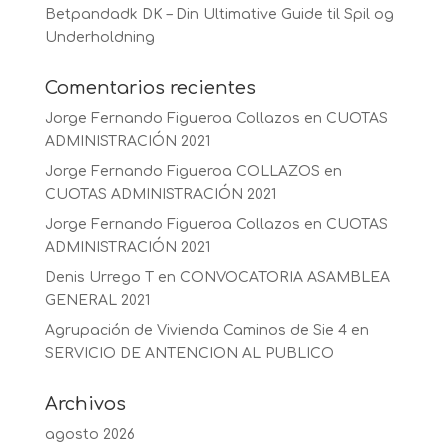
Betpandadk DK – Din Ultimative Guide til Spil og
Underholdning
Comentarios recientes
Jorge Fernando Figueroa Collazos
en
CUOTAS
ADMINISTRACIÓN 2021
Jorge Fernando Figueroa COLLAZOS
en
CUOTAS ADMINISTRACIÓN 2021
Jorge Fernando Figueroa Collazos
en
CUOTAS
ADMINISTRACIÓN 2021
Denis Urrego T
en
CONVOCATORIA ASAMBLEA
GENERAL 2021
Agrupación de Vivienda Caminos de Sie 4
en
SERVICIO DE ANTENCION AL PUBLICO
Archivos
agosto 2026