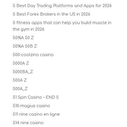
5 Best Day Trading Platforms and Apps for 2026
5 Best Forex Brokers in the US in 2026
5 fitness apps that can help you build muscle in
the gym in 2026
50%A 50 Z
50%A 50B Z
500-coolzino casino
5000A Z
5000BA_Z
500A Z
500A_Z
51 Spin Casino – END S
510-magius casino
511 nine casino en ligne
514 nine casino