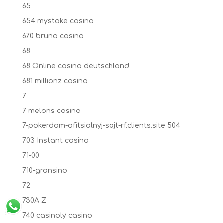
65
654 mystake casino
670 bruno casino
68
68 Online casino deutschland
681 millionz casino
7
7 melons casino
7-pokerdom-ofitsialnyj-sajt-rf.clients.site 504
703 Instant casino
71-00
710-gransino
72
730A Z
740 casinoly casino