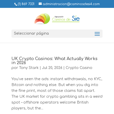
(1) 869 7331
administracion@caminosdesi4.com
Seleccionar página
UK Crypto Casinos: What Actually Works
in 2026
por
Tony Stark
|
Jul 20, 2026
|
Crypto Casino
You’ve seen the ads: instant withdrawals, no KYC,
Bitcoin and nothing else. But when you dig into
the fine print, most of those claims fall apart.
The UK market for crypto gambling sits in a weird
spot – offshore operators welcome British
players, but the...