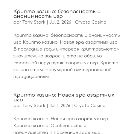
Крипто казино: безопасность и
анонимность игр
por
Tony Stark
|
Jul 2, 2026
|
Crypto Casino
Крипто казино: безопасность и анонимность
игр Крипто казино: Новая эра азартных игр
В последние годы интерес к криптовалютам
значительно возрос, и это не обошло
стороной индустрию азартных игр. Крипто
казино стали популярной альтернативой
традиционным...
Крипто казино: Новая эра азартных
игр
por
Tony Stark
|
Jul 1, 2026
|
Crypto Casino
Крипто казино: Новая эра азартных игр
Крипто казино: Особенности и
преимущества В последние годы мир