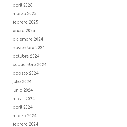
abril 2025
marzo 2025
febrero 2025
enero 2025
diciembre 2024
noviembre 2024
octubre 2024
septiembre 2024
agosto 2024
julio 2024
junio 2024
mayo 2024
abril 2024
marzo 2024
febrero 2024