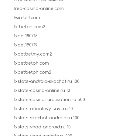
1red-casino-online.com
1win-br1.com
1x-betph.com2
1xbet180718
1xbet190719
1xbetbetmy.com2
1xbetbetph.com
1xbetbetph.com2
1xslots-android-skachat.ru 100
1xslots-casino-online.ru 10
1xslots-casino.ruralisation.ru 500
1xslots-oficialnyy-sayt.ru 10
1xslots-skachat-android.ru 100
1xslots-vhod-android.ru 10