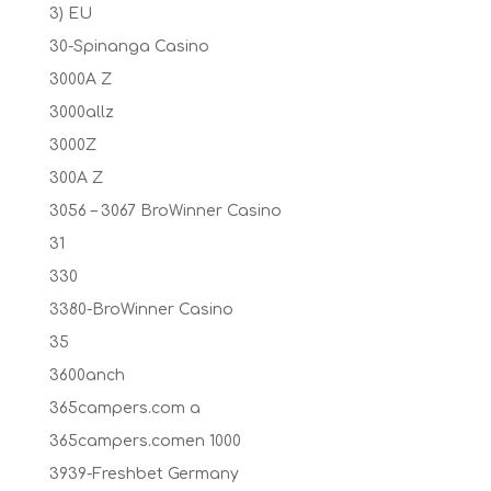
3) EU
30-Spinanga Casino
3000A Z
3000allz
3000Z
300A Z
3056 – 3067 BroWinner Casino
31
330
3380-BroWinner Casino
35
3600anch
365campers.com a
365campers.comen 1000
3939-Freshbet Germany