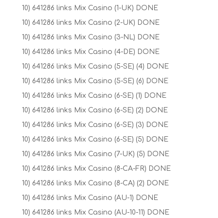
10) 641286 links Mix Casino (1-UK) DONE
10) 641286 links Mix Casino (2-UK) DONE
10) 641286 links Mix Casino (3-NL) DONE
10) 641286 links Mix Casino (4-DE) DONE
10) 641286 links Mix Casino (5-SE) (4) DONE
10) 641286 links Mix Casino (5-SE) (6) DONE
10) 641286 links Mix Casino (6-SE) (1) DONE
10) 641286 links Mix Casino (6-SE) (2) DONE
10) 641286 links Mix Casino (6-SE) (3) DONE
10) 641286 links Mix Casino (6-SE) (5) DONE
10) 641286 links Mix Casino (7-UK) (5) DONE
10) 641286 links Mix Casino (8-CA-FR) DONE
10) 641286 links Mix Casino (8-CA) (2) DONE
10) 641286 links Mix Casino (AU-1) DONE
10) 641286 links Mix Casino (AU-10-11) DONE