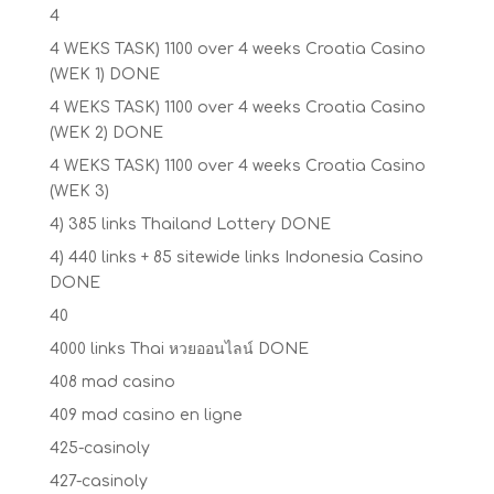
4
4 WEKS TASK) 1100 over 4 weeks Croatia Casino
(WEK 1) DONE
4 WEKS TASK) 1100 over 4 weeks Croatia Casino
(WEK 2) DONE
4 WEKS TASK) 1100 over 4 weeks Croatia Casino
(WEK 3)
4) 385 links Thailand Lottery DONE
4) 440 links + 85 sitewide links Indonesia Casino
DONE
40
4000 links Thai หวยออนไลน์ DONE
408 mad casino
409 mad casino en ligne
425-casinoly
427-casinoly