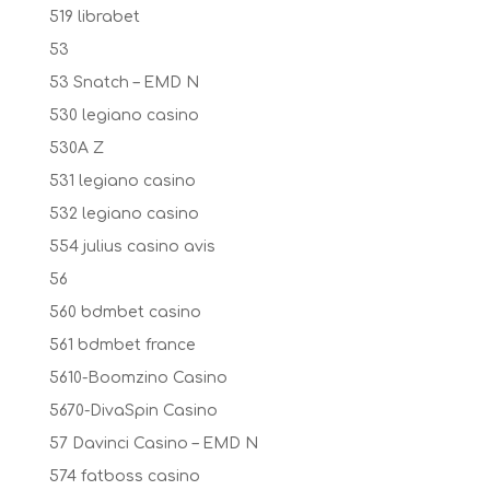
519 librabet
53
53 Snatch – EMD N
530 legiano casino
530A Z
531 legiano casino
532 legiano casino
554 julius casino avis
56
560 bdmbet casino
561 bdmbet france
5610-Boomzino Casino
5670-DivaSpin Casino
57 Davinci Casino – EMD N
574 fatboss casino