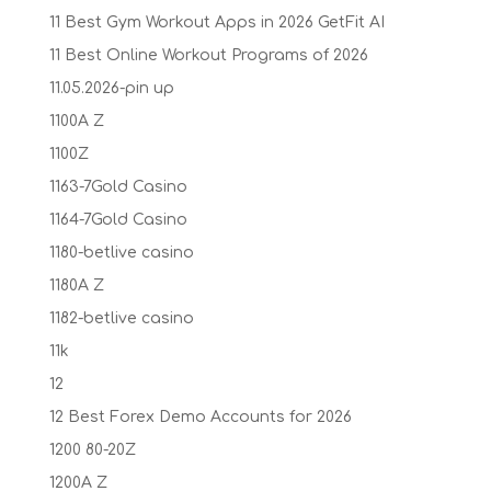
11 Best Gym Workout Apps in 2026 GetFit AI
11 Best Online Workout Programs of 2026
11.05.2026-pin up
1100A Z
1100Z
1163-7Gold Casino
1164-7Gold Casino
1180-betlive casino
1180A Z
1182-betlive casino
11k
12
12 Best Forex Demo Accounts for 2026
1200 80-20Z
1200A Z