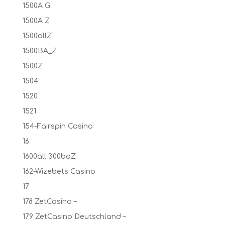
1500A G
1500A Z
1500allZ
1500BA_Z
1500Z
1504
1520
1521
154-Fairspin Casino
16
1600all 300baZ
162-Wizebets Casino
17
178 ZetCasino –
179 ZetCasino Deutschland –