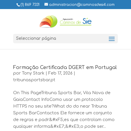
(1) 869 7331
administracion@caminosdesi4.com
Seleccionar página
Formação Certificada DGERT em Portugal
por
Tony Stark
|
Feb 17, 2026
|
tribunasportsbar.pt
On This PageTribuna Sports Bar, Vila Nova de
GaiaContact InfoComo usar um protocolo
HTTPS no seu site?What do do near Tribuna
Sports BarContactos Ele fornece um conjunto
de regras e padr&#xF5;es que controlam como
qualquer informa&#xE7;&#xE3;o pode ser...