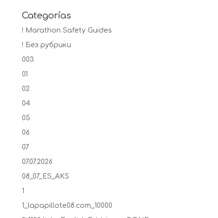
Categorías
! Marathon Safety Guides
! Без рубрики
003
01
02
04
05
06
07
07.07.2026
08_07_ES_AKS
1
1_lapapillote08.com_10000