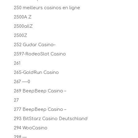
250 meilleurs casinos en ligne
2500A Z
2500allZ
2500Z
252 Gudar Casino–
2597-RodeoSlot Casino
261
265-GoldRun Casino
267 —-0
269 BeepBeep Casino –
27
277 BeepBeep Casino –
293 BitStarz Casino Deutschland
294 WooCasino
298 —