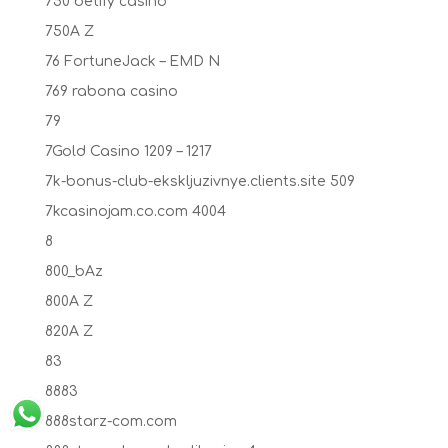
750 betify casino
750A Z
76 FortuneJack – EMD N
769 rabona casino
79
7Gold Casino 1209 – 1217
7k-bonus-club-ekskljuzivnye.clients.site 509
7kcasinojam.co.com 4004
8
800_bAz
800A Z
820A Z
83
8883
888starz-com.com