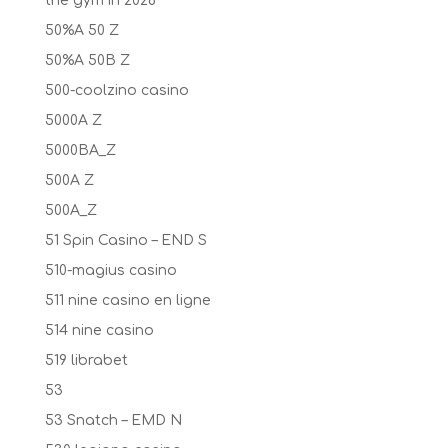
the gym in 2026
50%A 50 Z
50%A 50B Z
500-coolzino casino
5000A Z
5000BA_Z
500A Z
500A_Z
51 Spin Casino – END S
510-magius casino
511 nine casino en ligne
514 nine casino
519 librabet
53
53 Snatch – EMD N