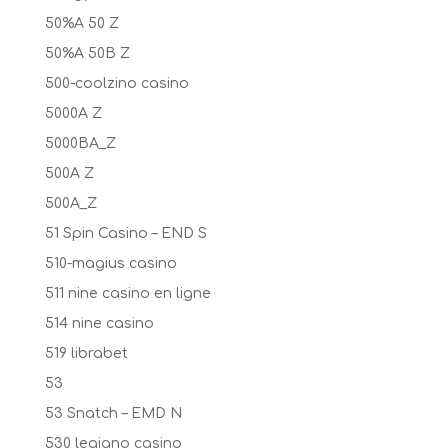
50%A 50 Z
50%A 50B Z
500-coolzino casino
5000A Z
5000BA_Z
500A Z
500A_Z
51 Spin Casino – END S
510-magius casino
511 nine casino en ligne
514 nine casino
519 librabet
53
53 Snatch – EMD N
530 legiano casino