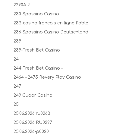
2290A Z
230-Spassino Casino
233-casino francais en ligne fiable
236-Spassino Casino Deutschland
239
239-Fresh Bet Casino
24
244 Fresh Bet Casino –
2464 – 2475 Revery Play Casino
247
249 Gudar Casino
25
25.06.2026 ru0263
25.06.2026 RU0297
25.06.2026-p0020