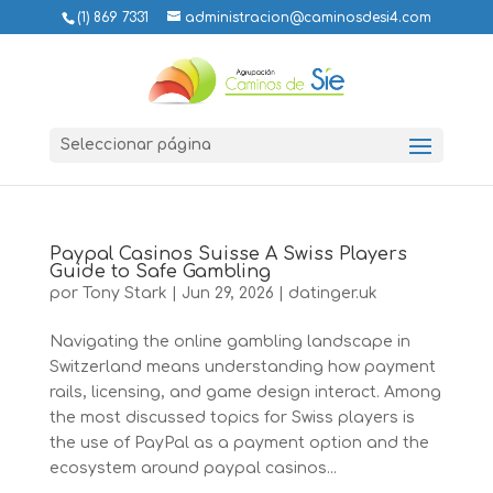
(1) 869 7331
administracion@caminosdesi4.com
Seleccionar página
Paypal Casinos Suisse A Swiss Players
Guide to Safe Gambling
por
Tony Stark
|
Jun 29, 2026
|
datinger.uk
Navigating the online gambling landscape in
Switzerland means understanding how payment
rails, licensing, and game design interact. Among
the most discussed topics for Swiss players is
the use of PayPal as a payment option and the
ecosystem around paypal casinos...