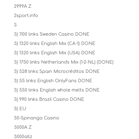
2999A Z
2sport.info
3
3) 1100 links Sweden Casino DONE
3) 1320 links English Mix (CA-1) DONE
3) 1320 links English Mix (USA) DONE
3) 1750 links Netherlands Mix (1-2-NL) (DONE)
3) 528 links Spain Microcréditos DONE
3) 55 links English OnlyFans DONE
3) 550 links English whole melts DONE
3) 990 links Brazil Casino DONE
3) EU
30-Spinanga Casino
3000A Z
3000allz