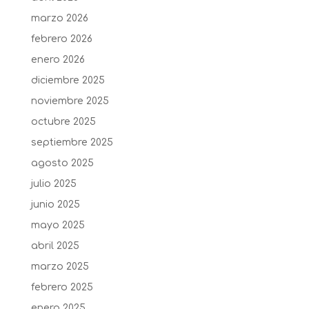
marzo 2026
febrero 2026
enero 2026
diciembre 2025
noviembre 2025
octubre 2025
septiembre 2025
agosto 2025
julio 2025
junio 2025
mayo 2025
abril 2025
marzo 2025
febrero 2025
enero 2025