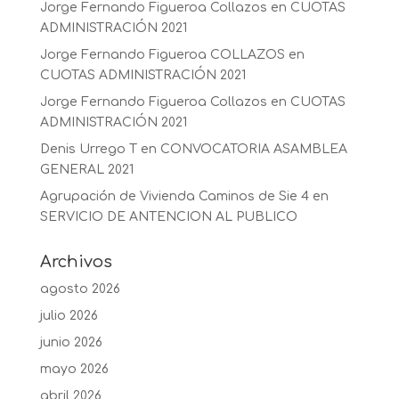
Jorge Fernando Figueroa Collazos
en
CUOTAS
ADMINISTRACIÓN 2021
Jorge Fernando Figueroa COLLAZOS
en
CUOTAS ADMINISTRACIÓN 2021
Jorge Fernando Figueroa Collazos
en
CUOTAS
ADMINISTRACIÓN 2021
Denis Urrego T
en
CONVOCATORIA ASAMBLEA
GENERAL 2021
Agrupación de Vivienda Caminos de Sie 4
en
SERVICIO DE ANTENCION AL PUBLICO
Archivos
agosto 2026
julio 2026
junio 2026
mayo 2026
abril 2026