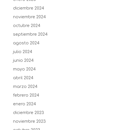
diciembre 2024
noviembre 2024
octubre 2024
septiembre 2024
agosto 2024
julio 2024
junio 2024
mayo 2024
abril 2024
marzo 2024
febrero 2024
enero 2024
diciembre 2023
noviembre 2023