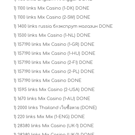
1) 1100 links Mix Casino (1-DK) DONE
1) 1100 links Mix Casino (2-SW) DONE
1) 1400 links russia блэкспрут магазин DONE
1) 1500 links Mix Casino (1-NL) DONE
1) 157190 links Mix Casino (1-GR) DONE
1) 157190 links Mix Casino (1-HU) DONE
1) 157190 links Mix Casino (2-FI) DONE
1) 157190 links Mix Casino (2-PL) DONE
1) 157190 links Mix Casino DONE
1) 1595 links Mix Casino (2-USA) DONE
1) 1670 links Mix Casino (1-AU) DONE
1) 2000 links Thailand เว็บซื้อหวย (DONE)
1) 220 links Mix Mix (1-ENG) DONE
1) 28380 links Mix Casino (UK-1) DONE
1) 28380 links Mix Casino (UK-2) DONE