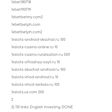
1xbet180718
1xbet190719
1xbetbetmy.com2
1xbetbetph.com
1xbetbetph.com2
1xslots-android-skachat.ru 100
1xslots-casino-online.ru 10
1xslots-casino.ruralisation.ru 500
1xslots-oficialnyy-sayt.ru 10
1xslots-skachat-android.ru 100
1xslots-vhod-android.ru 10
1xslots-vhod-zerkalo.ru 100
1xslots.us.com 200
2
2) 110 links English Investing DONE