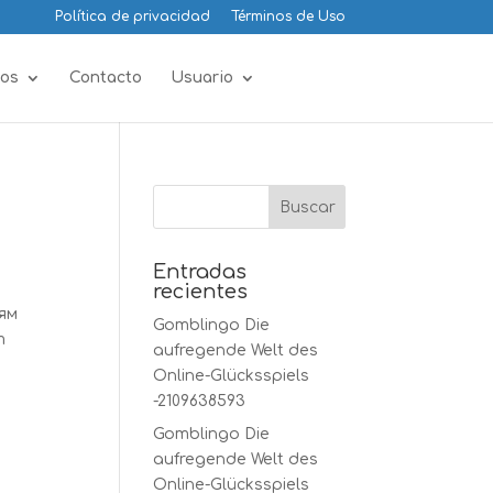
Política de privacidad
Términos de Uso
os
Contacto
Usuario
Entradas
recientes
ям
Gomblingo Die
т
aufregende Welt des
Online-Glücksspiels
-2109638593
Gomblingo Die
aufregende Welt des
Online-Glücksspiels