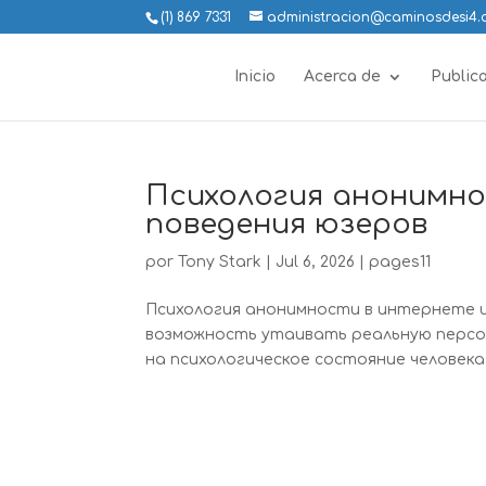
(1) 869 7331
administracion@caminosdesi4
Inicio
Acerca de
Public
Психология анонимно
поведения юзеров
por
Tony Stark
|
Jul 6, 2026
|
pages11
Психология анонимности в интернете 
возможность утаивать реальную персо
на психологическое состояние человека 