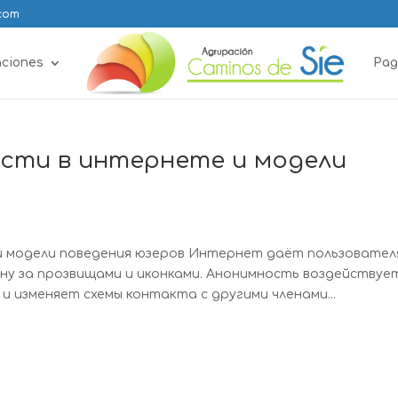
.com
aciones
Pag
сти в интернете и модели
и модели поведения юзеров Интернет даёт пользовател
ну за прозвищами и иконками. Анонимность воздействуе
и изменяет схемы контакта с другими членами...